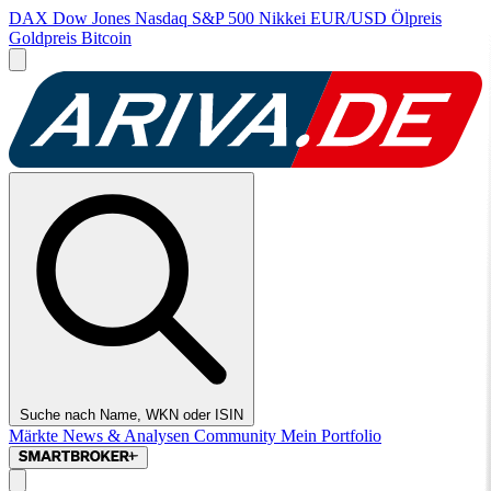
DAX
Dow Jones
Nasdaq
S&P 500
Nikkei
EUR/USD
Ölpreis
Goldpreis
Bitcoin
Suche nach Name, WKN oder ISIN
Märkte
News & Analysen
Community
Mein Portfolio