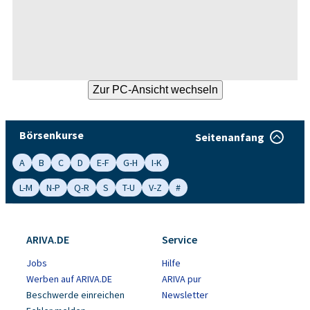
Börsenkurse
Seitenanfang
A
B
C
D
E-F
G-H
I-K
L-M
N-P
Q-R
S
T-U
V-Z
#
ARIVA.DE
Service
Jobs
Hilfe
Werben auf ARIVA.DE
ARIVA pur
Beschwerde einreichen
Newsletter