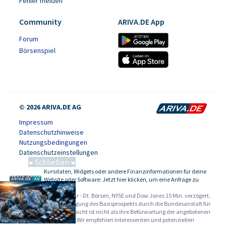
Fehler melden
Community
ARIVA.DE App
Forum
Börsenspiel
© 2026 ARIVA.DE AG
Impressum
Datenschutzhinweise
Nutzungsbedingungen
Datenschutzeinstellungen
Schließen
Kursdaten, Widgets oder andere Finanzinformationen für deine
Schwere Seltene Erden
-
Website oder Software: Jetzt hier klicken, um eine Anfrage zu
stellen.
Alle Angaben ohne Gewähr - Dt. Börsen, NYSE und Dow Jones 15 Min. verzögert.
Werbehinweise:
Die Billigung des Basisprospekts durch die Bundesanstalt für
Finanzdienstleistungsaufsicht ist nicht als ihre Befürwortung der angebotenen
Wertpapiere zu verstehen. Wir empfehlen Interessenten und potenziellen