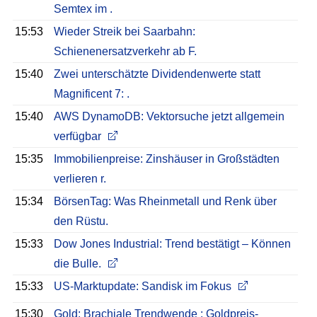
Semtex im .
15:53
Wieder Streik bei Saarbahn:
Schienenersatzverkehr ab F.
15:40
Zwei unterschätzte Dividendenwerte statt
Magnificent 7: .
15:40
AWS DynamoDB: Vektorsuche jetzt allgemein
verfügbar
15:35
Immobilienpreise: Zinshäuser in Großstädten
verlieren r.
15:34
BörsenTag: Was Rheinmetall und Renk über
den Rüstu.
15:33
Dow Jones Industrial: Trend bestätigt – Können
die Bulle.
15:33
US-Marktupdate: Sandisk im Fokus
15:30
Gold: Brachiale Trendwende : Goldpreis-