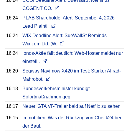
16:24
CCOI Deadline Alert: SueWallSt Reminds
COGENT CO.
16:24
PLAB Shareholder Alert: September 4, 2026
Lead Plainti.
16:24
WIX Deadline Alert: SueWallSt Reminds
Wix.com Ltd. (W.
16:24
Ionos-Aktie fällt deutlich: Web-Hoster meldet nur
einstelli.
16:20
Segway Navimow X420 im Test: Starker Allrad-
Mährobot.
16:18
Bundesverkehrsminister kündigt
Sofortmaßnahmen geg.
16:17
Neuer 'GTA VI'-Trailer bald auf Netflix zu sehen
16:15
Immobilien: Was der Rückzug von Check24 bei
der Bauf.