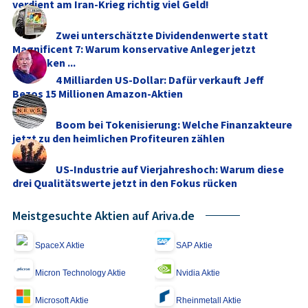
verdient am Iran-Krieg richtig viel Geld!
Zwei unterschätzte Dividendenwerte statt
Magnificent 7: Warum konservative Anleger jetzt
umdenken ...
4 Milliarden US-Dollar: Dafür verkauft Jeff
Bezos 15 Millionen Amazon-Aktien
Boom bei Tokenisierung: Welche Finanzakteure
jetzt zu den heimlichen Profiteuren zählen
US-Industrie auf Vierjahreshoch: Warum diese
drei Qualitätswerte jetzt in den Fokus rücken
Meistgesuchte Aktien auf Ariva.de
SpaceX Aktie
SAP Aktie
Micron Technology Aktie
Nvidia Aktie
Microsoft Aktie
Rheinmetall Aktie