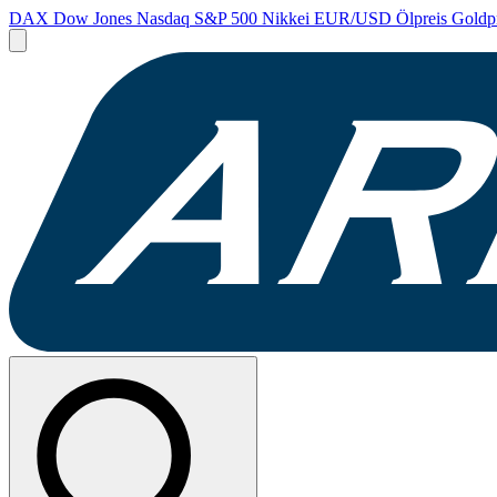
DAX
Dow Jones
Nasdaq
S&P 500
Nikkei
EUR/USD
Ölpreis
Goldp