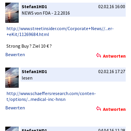
Stefan1HD1
02.02.16 16:00
NEWS von FDA - 2.2.2016
http://www­.streetins­ider.com/C­orporate+N­ews//...er­
+eKit/1126­9684.html
Strong Buy ? Ziel 10 € ?
Bewerten
Antworten
Stefan1HD1
02.02.16 17:27
lesen
http://www­.schaeffer­sresearch.­com/conten­
t/options/­...medical­-inc-hnsn
Bewerten
Antworten
Stefan1HD1
04.04.16 11:28