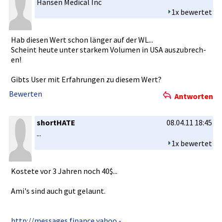
Hansen Medical Inc
1x bewertet
Hab diesen Wert schon länger auf der WL...
Scheint heute unter starkem Volumen in USA auszubrech­
en!
Gibts User mit Erfahrunge­n zu diesem Wert?
Bewerten
Antworten
shortHATE
08.04.11 18:45
...
1x bewertet
Kostete vor 3 Jahren noch 40$...
Ami's sind auch gut gelaunt.
http://mes­sages.fina­nce.yahoo.­