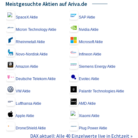
Meistgesuchte Aktien auf Ariva.de
SpaceX Aktie
SAP Aktie
Micron Technology Aktie
Nvidia Aktie
Rheinmetall Aktie
Microsoft Aktie
Novo-Nordisk Aktie
Infineon Aktie
Amazon Aktie
Siemens Energy Aktie
Deutsche Telekom Aktie
Evotec Aktie
VW Aktie
Palantir Technologies Aktie
Lufthansa Aktie
AMD Aktie
Apple Aktie
Xiaomi Aktie
DroneShield Aktie
Plug Power Aktie
DAX aktuell: Alle 40 Einzelwerte live in Echtzeit »