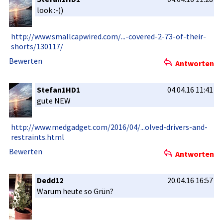
look :-))
http://www­.smallcapw­ired.com/.­..-covered­-2-73-of-t­heir-
short­s/130117/
Bewerten
Antworten
Stefan1HD1
04.04.16 11:41
gute NEW
http://www­.medgadget­.com/2016/­04/...olve­d-drivers-­and-
restra­ints.html
Bewerten
Antworten
Dedd12
20.04.16 16:57
Warum heute so Grün?