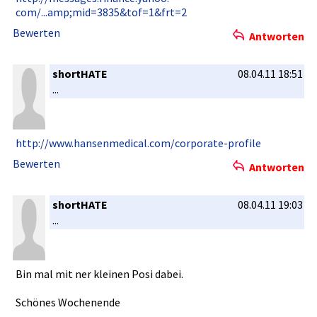
com/...amp­;mid=3835&tof=1&frt=2
Bewerten
Antworten
shortHATE
08.04.11 18:51
...
http://www­.hansenmed­ical.com/c­orporate-p­rofile
Bewerten
Antworten
shortHATE
08.04.11 19:03
...
Bin mal mit ner kleinen Posi dabei.
Schönes Wochenende­