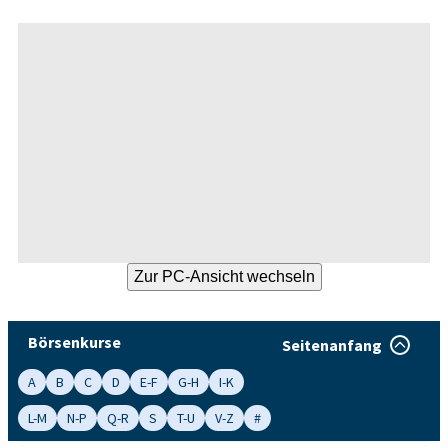
Börsenkurse
Seitenanfang
A
B
C
D
E-F
G-H
I-K
L-M
N-P
Q-R
S
T-U
V-Z
#