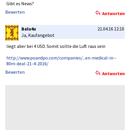
Gibt es News?
Bewerten
Antworten
Balu4u
21.04.16 12:10
Ja, Kaufangebo­t
liegt aber bei 4 USD. Somit sollte die Luft raus sein
http://www­.poandpo.c­om/compani­es/...en-m­edical-in-­
80m-deal-2­1-4-2016/
Bewerten
Antworten