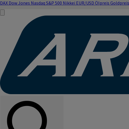
DAX
Dow Jones
Nasdaq
S&P 500
Nikkei
EUR/USD
Ölpreis
Goldprei