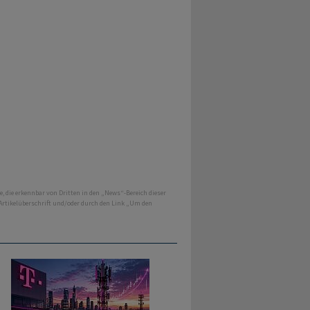
e, die erkennbar von Dritten in den „News“-Bereich dieser
 Artikelüberschrift und/oder durch den Link „Um den