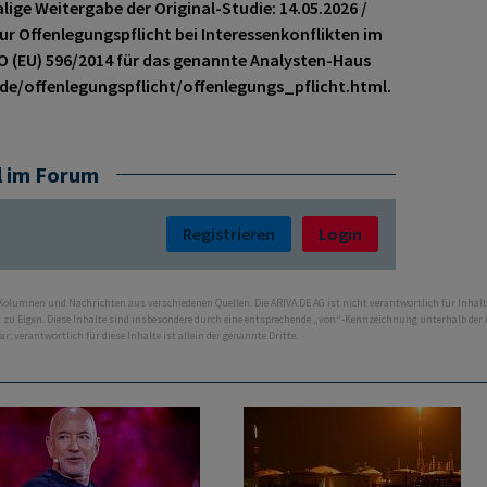
ige Weitergabe der Original-Studie: 14.05.2026 /
ur Offenlegungspflicht bei Interessenkonflikten im
VO (EU) 596/2014 für das genannte Analysten-Haus
.de/offenlegungspflicht/offenlegungs_pflicht.html.
l im Forum
Registrieren
Login
 Kolumnen und Nachrichten aus verschiedenen Quellen. Die ARIVA.DE AG ist nicht verantwortlich für Inhalt
ht zu Eigen. Diese Inhalte sind insbesondere durch eine entsprechende „von“-Kennzeichnung unterhalb der
bar; verantwortlich für diese Inhalte ist allein der genannte Dritte.