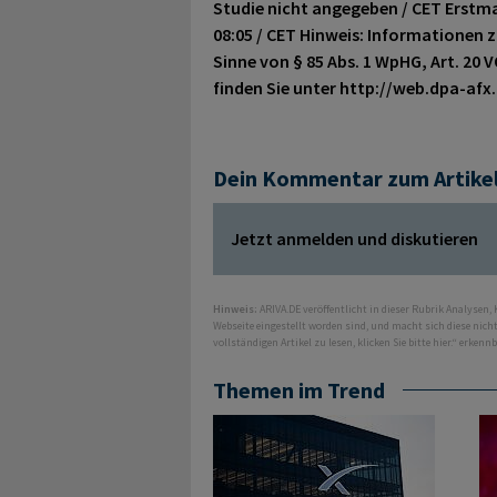
Studie nicht angegeben / CET Erstmal
08:05 / CET Hinweis: Informationen z
Sinne von § 85 Abs. 1 WpHG, Art. 20 
finden Sie unter http://web.dpa-afx
Dein Kommentar zum Artike
Jetzt anmelden und diskutieren
Hinweis:
ARIVA.DE veröffentlicht in dieser Rubrik Analysen,
Webseite eingestellt worden sind, und macht sich diese nic
vollständigen Artikel zu lesen, klicken Sie bitte hier.“ erkenn
Themen im Trend