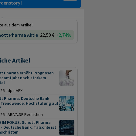
ardenstory?
..
e aus dem Artikel:
hott Pharma Aktie
22,50 €
+2,74%
iche Artikel
tt Pharma erhöht Prognosen
Gesamtjahr nach starkem
tal
.26 - dpa-AFX
tt Pharma: Deutsche Bank
t Trendwende: Hochstufung auf
"
.26 - ARIVA.DE Redaktion
E IM FOKUS: Schott Pharma
 - Deutsche Bank: Talsohle ist
hschritten