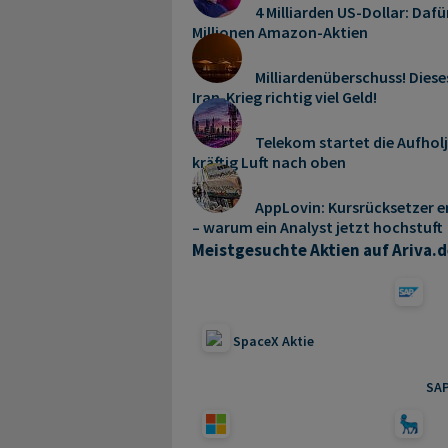
4 Milliarden US-Dollar: Dafü
Millionen Amazon-Aktien
Milliardenüberschuss! Dies
Iran-Krieg richtig viel Geld!
Telekom startet die Aufhol
kräftig Luft nach oben
AppLovin: Kursrücksetzer e
– warum ein Analyst jetzt hochstuft
Meistgesuchte Aktien auf Ariva.d
SpaceX Aktie
SAP