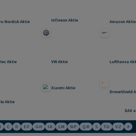
Infineon Aktie
o-Nordisk Aktie
Amazon Aktie
tec Aktie
VW Aktie
Lufthansa Akt
Xiaomi Aktie
DroneShield A
le Aktie
DAX ak
B
C
D
E-F
G-H
I-K
L-M
N-P
Q-R
S
T-U
V-Z
#