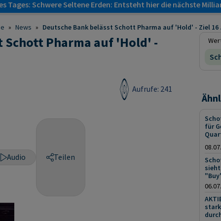
s Tages: Schwere Seltene Erden: Entsteht hier die nächste Milli
ie
»
News
»
Deutsche Bank belässt Schott Pharma auf 'Hold' - Ziel 16 .
 Schott Pharma auf 'Hold' -
Wert
Sc
Aufrufe: 241
Ähnl
Scho
für 
Quar
08.07
Audio
Teilen
Scho
sieh
"Buy
06.07
AKTI
stark
durc