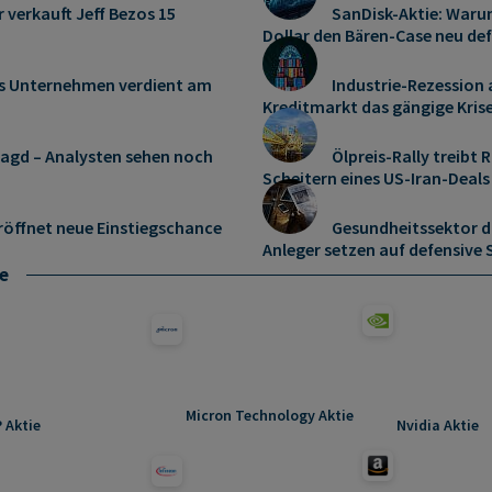
r verkauft Jeff Bezos 15
SanDisk-Aktie: Warum
Dollar den Bären-Case neu def
es Unternehmen verdient am
Industrie-Rezession
Kreditmarkt das gängige Kris
jagd – Analysten sehen noch
Ölpreis-Rally treib
Scheitern eines US-Iran-Deals
röffnet neue Einstiegschance
Gesundheitssektor dr
Anleger setzen auf defensive
e
Micron Technology Aktie
 Aktie
Nvidia Aktie