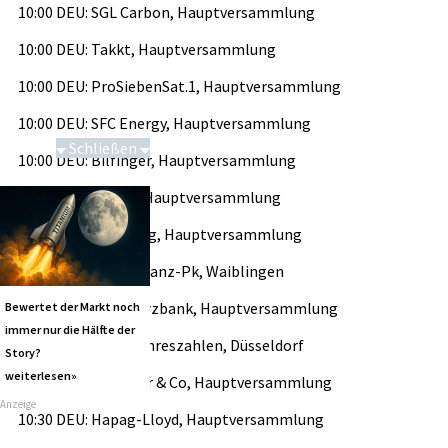
10:00 DEU: SGL Carbon, Hauptversammlung
10:00 DEU: Takkt, Hauptversammlung
10:00 DEU: ProSiebenSat.1, Hauptversammlung
10:00 DEU: SFC Energy, Hauptversammlung
Schließen
10:00 DEU: Bilfinger, Hauptversammlung
Saga bei 0,53 CAD
10:00 DEU: Uniper, Hauptversammlung
10:00 DEU: Brenntag, Hauptversammlung
10:00 DEU: Stihl, Bilanz-Pk, Waiblingen
10:00 DEU: Commerzbank, Hauptversammlung
Bewertet der Markt noch
immer nur die Hälfte der
10:00 DEU: Arag, Jahreszahlen, Düsseldorf
Story?
weiterlesen»
10:30 DEU: Klöckner & Co, Hauptversammlung
Anzeige
10:30 DEU: Hapag-Lloyd, Hauptversammlung