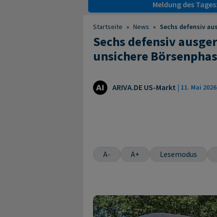
Meldung des Tages
Startseite
»
News
»
Sechs defensiv aus
Sechs defensiv ausger
unsichere Börsenphase
ARIVA.DE US-Markt
|
11. Mai 2026
A-
A+
Lesemodus