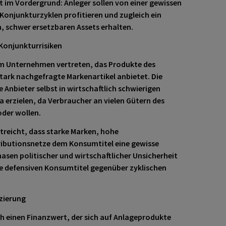
ät im Vordergrund: Anleger sollen von einer gewissen
onjunkturzyklen profitieren und zugleich ein
, schwer ersetzbaren Assets erhalten.
Konjunkturrisiken
m Unternehmen vertreten, das Produkte des
tark nachgefragte Markenartikel anbietet. Die
 Anbieter selbst in wirtschaftlich schwierigen
a erzielen, da Verbraucher an vielen Gütern des
der wollen.
streicht, dass starke Marken, hohe
ributionsnetze dem Konsumtitel eine gewisse
hasen politischer und wirtschaftlicher Unsicherheit
he defensiven Konsumtitel gegenüber zyklischen
uzierung
ch einen Finanzwert, der sich auf Anlageprodukte