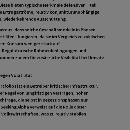
iese bieten typische Merkmale defensiver Titel:
ne Ertragsströme, relativ konjunkturunabhängige
ve, wiederkehrende Ausschüttung.
 heraus, dass solche Geschäftsmodelle in Phasen
e Häfen“ fungieren, da sie im Vergleich zu zyklischen
chem Konsum weniger stark auf
. Regulatorische Rahmenbedingungen und
können zudem für zusätzliche Visibilität bei Umsatz
gegen Volatilität
tfolios ist ein Betreiber kritischer Infrastruktur.
er Regel von langfristigen Verträgen, hohen
chfrage, die selbst in Rezessionsphasen nur
Seeking Alpha verweist auf die Rolle dieser
Volkswirtschaften, was zu relativ stabilen,