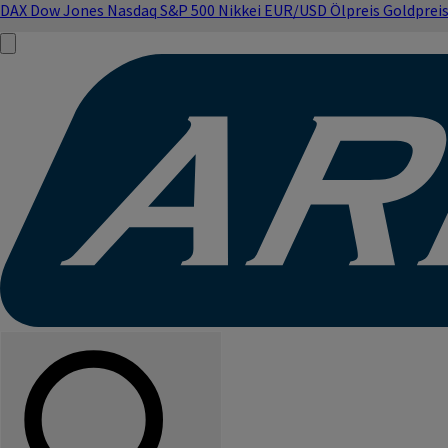
DAX
Dow Jones
Nasdaq
S&P 500
Nikkei
EUR/USD
Ölpreis
Goldprei