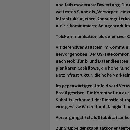
und teils moderater Bewertung. Die
weitesten Sinne als „Versorger“ einzu
Infrastruktur, einen Konsumgüterko
auf risikominimierte Anlageprodukt
Telekommunikation als defensiver C
Als defensiver Baustein im Kommun
hervorgehoben. Der US-Telekomkonze
nach Mobilfunk- und Datendiensten. 
planbaren Cashflows, die hohe Kun
Netzinfrastruktur, die hohe Marktein
Im gegenwärtigen Umfeld wird Veriz
Profil gesehen. Die Kombination au
Substituierbarkeit der Dienstleistun
eine gewisse Widerstandsfähigkeit i
Versorgungstitel als Stabilitätsanke
Zur Gruppe der stabilitätsorientiert