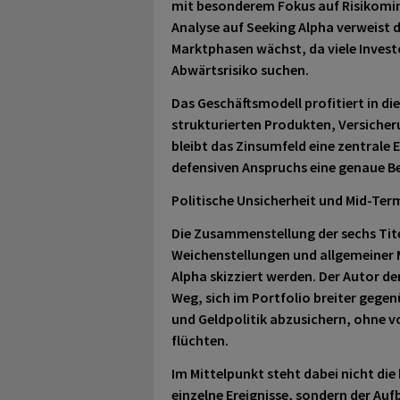
mit besonderem Fokus auf Risikomin
Analyse auf Seeking Alpha verweist 
Marktphasen wächst, da viele Inves
Abwärtsrisiko suchen.
Das Geschäftsmodell profitiert in d
strukturierten Produkten, Versicher
bleibt das Zinsumfeld eine zentrale 
defensiven Anspruchs eine genaue Be
Politische Unsicherheit und Mid-Ter
Die Zusammenstellung der sechs Tite
Weichenstellungen und allgemeiner M
Alpha skizziert werden. Der Autor de
Weg, sich im Portfolio breiter gegen
und Geldpolitik abzusichern, ohne vo
flüchten.
Im Mittelpunkt steht dabei nicht di
einzelne Ereignisse, sondern der Auf