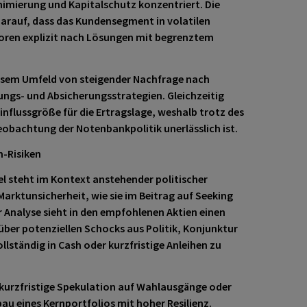
imierung und Kapitalschutz konzentriert. Die
darauf, dass das Kundensegment in volatilen
toren explizit nach Lösungen mit begrenztem
iesem Umfeld von steigender Nachfrage nach
ungs- und Absicherungsstrategien. Gleichzeitig
Einflussgröße für die Ertragslage, weshalb trotz des
obachtung der Notenbankpolitik unerlässlich ist.
m-Risiken
l steht im Kontext anstehender politischer
arktunsicherheit, wie sie im Beitrag auf Seeking
r Analyse sieht in den empfohlenen Aktien einen
über potenziellen Schocks aus Politik, Konjunktur
llständig in Cash oder kurzfristige Anleihen zu
e kurzfristige Spekulation auf Wahlausgänge oder
bau eines Kernportfolios mit hoher Resilienz.