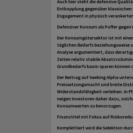
Auch hier steht die defensive Qualit
Entkopplung gegenüber klassischen K
Engagement in physisch verankerten
Defensiver Konsum als Puffer gegen 
Der Konsumgütersektor ist mit eine
täglichen Bedarfs beziehungsweise s
Analyse argumentiert, dass derartige
Zeiten relativ stabile Absatzvolumin
Grundbedarfs kaum sparen können o
Der Beitrag auf Seeking Alpha unter
Preissetzungsmacht und breite Dist
Widerstandsfähigkeit verleihen. In P
neigen Investoren daher dazu, solc
Konsumwerten zu bevorzugen.
Finanztitel mit Fokus auf Risikored
Komplettiert wird die Selektion dur