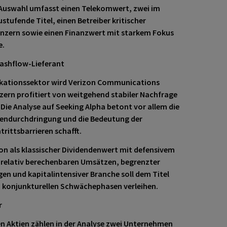
 Auswahl umfasst einen Telekomwert, zwei im
stufende Titel, einen Betreiber kritischer
nzern sowie einen Finanzwert mit starkem Fokus
e.
ashflow-Lieferant
ikationssektor wird Verizon Communications
rn profitiert von weitgehend stabiler Nachfrage
Die Analyse auf Seeking Alpha betont vor allem die
dendurchdringung und die Bedeutung der
trittsbarrieren schafft.
on als klassischer Dividendenwert mit defensivem
s relativ berechenbaren Umsätzen, begrenzter
gen und kapitalintensiver Branche soll dem Titel
n konjunkturellen Schwächephasen verleihen.
r
en Aktien zählen in der Analyse zwei Unternehmen