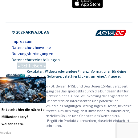
© 2026 ARIVA.DE AG
Impressum
Datenschutzhinweise
Nutzungsbedingungen
Datenschutzeinstellungen
Schließen
Kursdaten, Widgets oder andere Finanzinformationen für deine
Schwere Seltene Erden
-
Website oder Software: Jetzt hier klicken, um eine Anfrage zu
stellen.
Alle Angaben ohne Gewähr - Dt. Börsen, NYSE und Dow Jones 15 Min. verzögert.
Werbehinweise:
Die Billigung des Basisprospekts durch die Bundesanstalt für
Finanzdienstleistungsaufsicht ist nicht als ihre Befürwortung der angebotenen
Wertpapiere zu verstehen. Wir empfehlen Interessenten und potenziellen
Anlegern den Basisprospekt und die Endgültigen Bedingungen zu lesen, bevor sie
Entsteht hier die nächste
eine Anlageentscheidung treffen, um sich möglichst umfassend zu informieren,
insbesondere über die potenziellen Risiken und Chancen des Wertpapiers.
Milliardenstory?
Warnhinweise: Sie sind im Begriff, ein Produkt zu erwerben, das nicht einfach ist
weiterlesen»
und schwer zu verstehen sein kann.
Anzeige