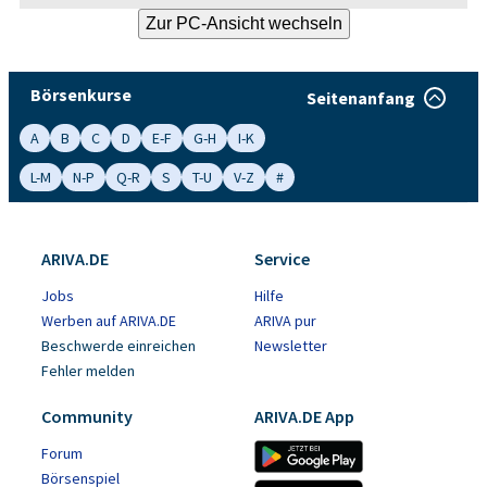
Börsenkurse
Seitenanfang
A
B
C
D
E-F
G-H
I-K
L-M
N-P
Q-R
S
T-U
V-Z
#
ARIVA.DE
Service
Jobs
Hilfe
Werben auf ARIVA.DE
ARIVA pur
Beschwerde einreichen
Newsletter
Fehler melden
Community
ARIVA.DE App
Forum
Börsenspiel