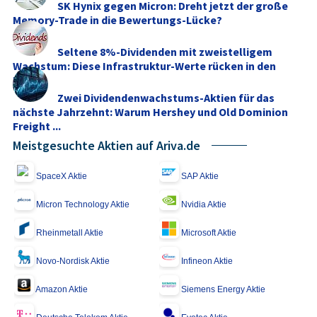
SK Hynix gegen Micron: Dreht jetzt der große
Memory‑Trade in die Bewertungs-Lücke?
Seltene 8%-Dividenden mit zweistelligem
Wachstum: Diese Infrastruktur-Werte rücken in den
Fokus
Zwei Dividendenwachstums-Aktien für das
nächste Jahrzehnt: Warum Hershey und Old Dominion
Freight ...
Meistgesuchte Aktien auf Ariva.de
SpaceX Aktie
SAP Aktie
Micron Technology Aktie
Nvidia Aktie
Rheinmetall Aktie
Microsoft Aktie
Novo-Nordisk Aktie
Infineon Aktie
Amazon Aktie
Siemens Energy Aktie