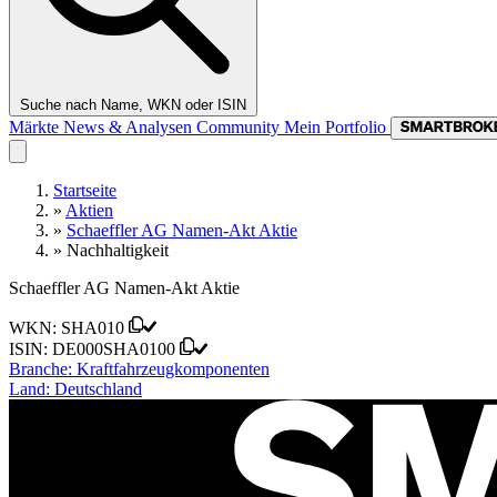
Suche nach Name, WKN oder ISIN
Märkte
News & Analysen
Community
Mein Portfolio
Startseite
»
Aktien
»
Schaeffler AG Namen-Akt Aktie
»
Nachhaltigkeit
Schaeffler AG Namen-Akt Aktie
WKN:
SHA010
ISIN:
DE000SHA0100
Branche:
Kraftfahrzeugkomponenten
Land:
Deutschland