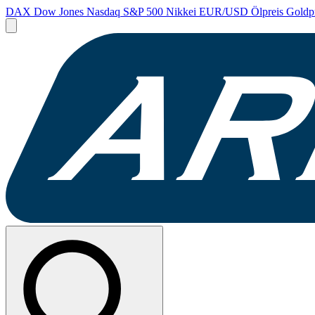
DAX
Dow Jones
Nasdaq
S&P 500
Nikkei
EUR/USD
Ölpreis
Goldp