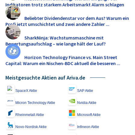
Indikatoren trotz starkem Arbeitsmarkt Alarm schlagen
Beliebter Dividendenstar vor dem Aus? Warum ein
Profi jetzt umschichtet und zwei andere Zahler ...
SharkNinja: Wachstumsmaschine mit
Bewertungsaufschlag – wie lange hält der Lauf?
Horizon Technology Finance vs. Main Street
Capital: Warum ein Nischen-BDC aktuell die besseren ...
Meistgesuchte Aktien auf Ariva.de
SpaceX Aktie
SAP Aktie
Micron Technology Aktie
Nvidia Aktie
Rheinmetall Aktie
Microsoft Aktie
Novo-Nordisk Aktie
Infineon Aktie