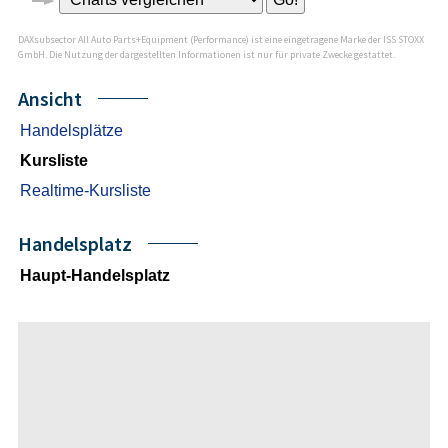
DAXsubsector All Auto Parts+Equipment (Performance) ist eine eingetragene Marke der ISS STOXX
GmbH. Die Nutzung der dargestellten Informationen ist nur für private Zwecke gestattet.
Ansicht
Handelsplätze
Kursliste
Realtime-Kursliste
Handelsplatz
Haupt-Handelsplatz