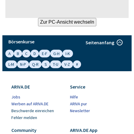
Börsenkurse
Seitenanfang
A
B
C
D
E-F
G-H
I-K
L-M
N-P
Q-R
S
T-U
V-Z
#
ARIVA.DE
Service
Jobs
Hilfe
Werben auf ARIVA.DE
ARIVA pur
Beschwerde einreichen
Newsletter
Fehler melden
Community
ARIVA.DE App