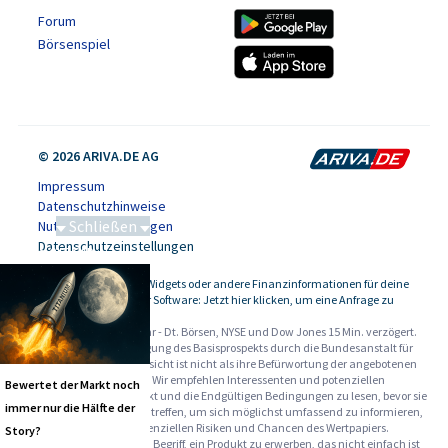
Forum
Börsenspiel
© 2026 ARIVA.DE AG
Impressum
Datenschutzhinweise
Schließen
Nutzungsbedingungen
Datenschutzeinstellungen
Saga bei 0,53 CAD
Kursdaten, Widgets oder andere Finanzinformationen für deine
-
Website oder Software: Jetzt hier klicken, um eine Anfrage zu
stellen.
Alle Angaben ohne Gewähr - Dt. Börsen, NYSE und Dow Jones 15 Min. verzögert.
Werbehinweise:
Die Billigung des Basisprospekts durch die Bundesanstalt für
Finanzdienstleistungsaufsicht ist nicht als ihre Befürwortung der angebotenen
Wertpapiere zu verstehen. Wir empfehlen Interessenten und potenziellen
Bewertet der Markt noch
Anlegern den Basisprospekt und die Endgültigen Bedingungen zu lesen, bevor sie
immer nur die Hälfte der
eine Anlageentscheidung treffen, um sich möglichst umfassend zu informieren,
insbesondere über die potenziellen Risiken und Chancen des Wertpapiers.
Story?
Warnhinweise: Sie sind im Begriff, ein Produkt zu erwerben, das nicht einfach ist