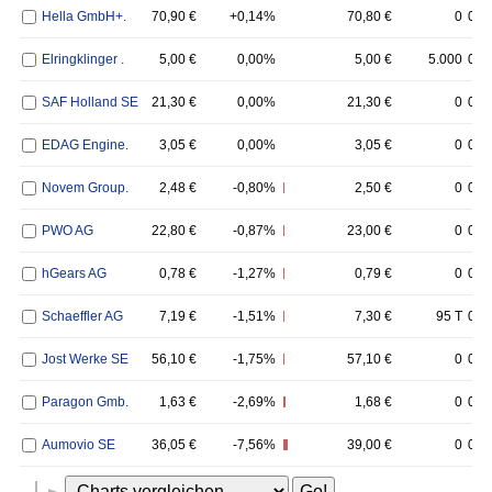
Hella GmbH+.
70,90
€
+0,14%
70,80 €
0
07.
Elringklinger .
5,00
€
0,00%
5,00 €
5.000
07.
SAF Holland SE
21,30
€
0,00%
21,30 €
0
07.
EDAG Engine.
3,05
€
0,00%
3,05 €
0
07.
Novem Group.
2,48
€
-0,80%
2,50 €
0
07.
PWO AG
22,80
€
-0,87%
23,00 €
0
07.
hGears AG
0,78
€
-1,27%
0,79 €
0
07.
Schaeffler AG
7,19
€
-1,51%
7,30 €
95 T
07.
Jost Werke SE
56,10
€
-1,75%
57,10 €
0
07.
Paragon Gmb.
1,63
€
-2,69%
1,68 €
0
07.
Aumovio SE
36,05
€
-7,56%
39,00 €
0
07.