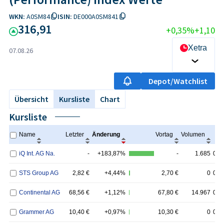
WKN:
A0SM84
ISIN:
DE000A0SM841
316,91
+0,35%
+1,10
Xetra
07.08.26
Depot/Watchlist
Übersicht
Kursliste
Chart
Kursliste
Name
Letzter
Änderung
Vortag
Volumen
Z
iQ Int. AG Na.
-
+183,87%
-
1.685
07.
STS Group AG
2,82
€
+4,44%
2,70 €
0
07.
Continental AG
68,56
€
+1,12%
67,80 €
14.967
07.
Grammer AG
10,40
€
+0,97%
10,30 €
0
07.