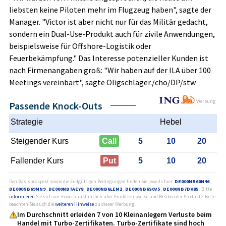
liebsten keine Piloten mehr im Flugzeug haben", sagte der
Manager. "Victor ist aber nicht nur für das Militär gedacht,
sondern ein Dual-Use-Produkt auch für zivile Anwendungen,
beispielsweise für Offshore-Logistik oder
Feuerbekämpfung." Das Interesse potenzieller Kunden ist
nach Firmenangaben groß: "Wir haben auf der ILA über 100
Meetings vereinbart", sagte Oligschläger./cho/DP/stw
Werbung
Passende Knock-Outs
Strategie
Hebel
Steigender Kurs
Call
5
10
20
Fallender Kurs
Put
5
10
20
Den Basisprospekt sowie die Endgültigen Bedingungen finden Sie jeweils hier:
DE000NB60N46
,
DE000NB69MN9
,
DE000NB7AEY8
,
DE000NB6LEM2
,
DE000NB6S0V5
,
DE000NB7DK85
. Bitte
informieren
Sie sich vor Erwerb ausführlich über Funktionsweise und Risiken der Produkte. Bitte
beachten Sie auch die
weiteren Hinweise
zu dieser Werbung.
Im Durchschnitt erleiden 7 von 10 Kleinanlegern Verluste beim
Handel mit Turbo-Zertifikaten. Turbo-Zertifikate sind hoch