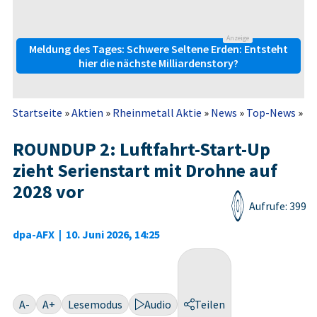
Anzeige
Meldung des Tages: Schwere Seltene Erden: Entsteht
hier die nächste Milliardenstory?
Startseite
»
Aktien
»
Rheinmetall Aktie
»
News
»
Top-News
»
RO
ROUNDUP 2: Luftfahrt-Start-Up
zieht Serienstart mit Drohne auf
2028 vor
Aufrufe: 399
dpa-AFX
|
10. Juni 2026, 14:25
A-
A+
Lesemodus
Audio
Teilen