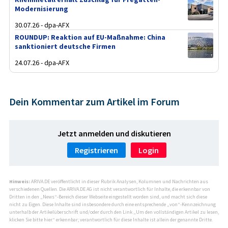
Modernisierung
30.07.26 - dpa-AFX
ROUNDUP: Reaktion auf EU-Maßnahme: China
sanktioniert deutsche Firmen
24.07.26 - dpa-AFX
Dein Kommentar zum Artikel im Forum
Jetzt anmelden und diskutieren
Registrieren
Login
Hinweis:
ARIVA.DE veröffentlicht in dieser Rubrik Analysen, Kolumnen und Nachrichten aus
verschiedenen Quellen. Die ARIVA.DE AG ist nicht verantwortlich für Inhalte, die erkennbar von
Dritten in den „News“-Bereich dieser Webseite eingestellt worden sind, und macht sich diese
nicht zu Eigen. Diese Inhalte sind insbesondere durch eine entsprechende „von“-Kennzeichnung
unterhalb der Artikelüberschrift und/oder durch den Link „Um den vollständigen Artikel zu lesen,
klicken Sie bitte hier.“ erkennbar; verantwortlich für diese Inhalte ist allein der genannte Dritte.