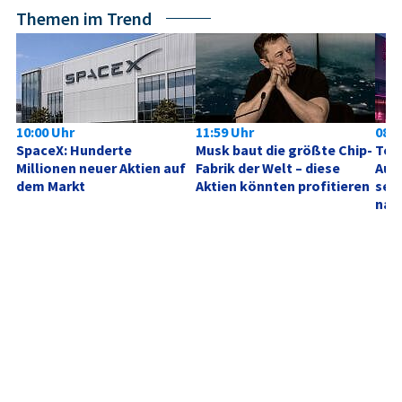
Themen im Trend
10:00 Uhr
11:59 Uhr
08:0
SpaceX: Hunderte 
Musk baut die größte Chip-
Tele
Millionen neuer Aktien auf 
Fabrik der Welt – diese 
Aufh
dem Markt
Aktien könnten profitieren
sehe