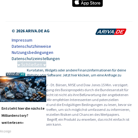
© 2026 ARIVA.DE AG
Impressum
Datenschutzhinweise
Nutzungsbedingungen
Datenschutzeinstellungen
Schließen
Kursdaten, Widgets oder andere Finanzinformationen für deine
Schwere Seltene Erden
-
Website oder Software: Jetzt hier klicken, um eine Anfrage zu
stellen.
Alle Angaben ohne Gewähr - Dt. Börsen, NYSE und Dow Jones 15 Min. verzögert.
Werbehinweise:
Die Billigung des Basisprospekts durch die Bundesanstalt für
Finanzdienstleistungsaufsicht ist nicht als ihre Befürwortung der angebotenen
Wertpapiere zu verstehen. Wir empfehlen Interessenten und potenziellen
Anlegern den Basisprospekt und die Endgültigen Bedingungen zu lesen, bevor sie
Entsteht hier die nächste
eine Anlageentscheidung treffen, um sich möglichst umfassend zu informieren,
insbesondere über die potenziellen Risiken und Chancen des Wertpapiers.
Milliardenstory?
Warnhinweise: Sie sind im Begriff, ein Produkt zu erwerben, das nicht einfach ist
weiterlesen»
und schwer zu verstehen sein kann.
Anzeige