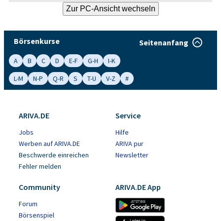
Börsenkurse
Seitenanfang
A
B
C
D
E-F
G-H
I-K
L-M
N-P
Q-R
S
T-U
V-Z
#
ARIVA.DE
Service
Jobs
Hilfe
Werben auf ARIVA.DE
ARIVA pur
Beschwerde einreichen
Newsletter
Fehler melden
Community
ARIVA.DE App
Forum
Börsenspiel