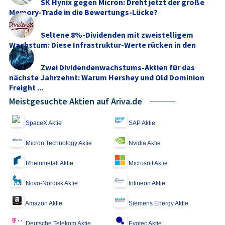
SK Hynix gegen Micron: Dreht jetzt der große
Memory‑Trade in die Bewertungs-Lücke?
Seltene 8%-Dividenden mit zweistelligem
Wachstum: Diese Infrastruktur-Werte rücken in den
Fokus
Zwei Dividendenwachstums-Aktien für das
nächste Jahrzehnt: Warum Hershey und Old Dominion
Freight ...
Meistgesuchte Aktien auf Ariva.de
SpaceX Aktie
SAP Aktie
Micron Technology Aktie
Nvidia Aktie
Rheinmetall Aktie
Microsoft Aktie
Novo-Nordisk Aktie
Infineon Aktie
Amazon Aktie
Siemens Energy Aktie
Deutsche Telekom Aktie
Evotec Aktie