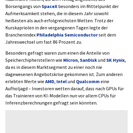
Börsengangs von
SpaceX
besonders im Mittelpunkt der
Aufmerksamkeit stehen, die in diesem Jahr sowohl
heißesten als auch erfolgreichsten Wetten. Trotz der
Kurskapriolen in den vergangenen Tagen legte der
Branchenindex
Philadelphia Semiconductor
seit dem
Jahreswechsel um fast 86 Prozent zu.
Besonders gefragt waren zum einen die Anteile von
Speicherchipherstellern wie
Micron
,
SanDisk
und
SK Hynix
,
da es in diesem Marktsegment zu einer noch nie
dagewesenen Angebotskrise gekommen ist. Zum anderen
erlebten Werte wie
AMD
,
Intel
und
Qualcomm
eine
Aufholjagd – Investoren wetten darauf, dass nach GPUs für
das Trainieren von KI-Modellen nun vor allem CPUs für
Inferenzberechnungen gefragt sein könnten.