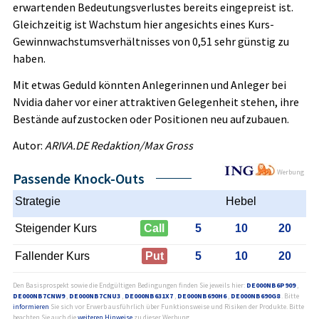
erwartenden Bedeutungsverlustes bereits eingepreist ist.
Gleichzeitig ist Wachstum hier angesichts eines Kurs-
Gewinnwachstumsverhältnisses von 0,51 sehr günstig zu
haben.
Mit etwas Geduld könnten Anlegerinnen und Anleger bei
Nvidia daher vor einer attraktiven Gelegenheit stehen, ihre
Bestände aufzustocken oder Positionen neu aufzubauen.
Autor:
ARIVA.DE Redaktion/Max Gross
Werbung
Passende Knock-Outs
Strategie
Hebel
Steigender Kurs
Call
5
10
20
Fallender Kurs
Put
5
10
20
Den Basisprospekt sowie die Endgültigen Bedingungen finden Sie jeweils hier:
DE000NB6P909
,
DE000NB7CNW9
,
DE000NB7CNU3
,
DE000NB631X7
,
DE000NB690H6
,
DE000NB690G8
. Bitte
informieren
Sie sich vor Erwerb ausführlich über Funktionsweise und Risiken der Produkte. Bitte
beachten Sie auch die
weiteren Hinweise
zu dieser Werbung.