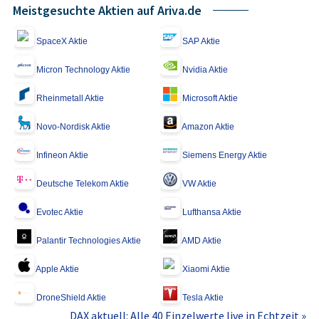
Meistgesuchte Aktien auf Ariva.de
SpaceX Aktie
SAP Aktie
Micron Technology Aktie
Nvidia Aktie
Rheinmetall Aktie
Microsoft Aktie
Novo-Nordisk Aktie
Amazon Aktie
Infineon Aktie
Siemens Energy Aktie
Deutsche Telekom Aktie
VW Aktie
Evotec Aktie
Lufthansa Aktie
Palantir Technologies Aktie
AMD Aktie
Apple Aktie
Xiaomi Aktie
DroneShield Aktie
Tesla Aktie
DAX aktuell: Alle 40 Einzelwerte live in Echtzeit »