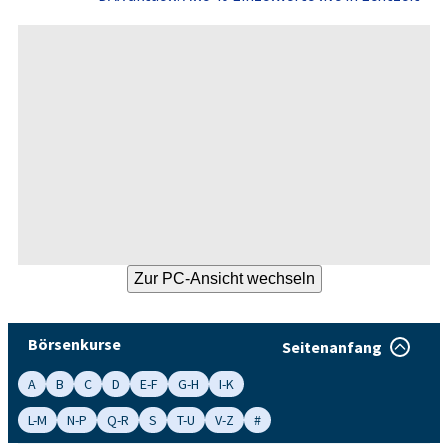
Börsenkurse
Seitenanfang
A
B
C
D
E-F
G-H
I-K
L-M
N-P
Q-R
S
T-U
V-Z
#