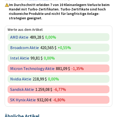
Im Durchschnitt erleiden 7 von 10 Kleinanlegern Verluste beim
Handel mit Turbo-Zertifikaten. Turbo-Zertifikate sind hoch
risikoreiche Produkte und nicht für langfristige Anlage­
strategien geeignet.
Werte aus dem Artikel:
AMD Aktie
489,28 $
0,00%
Broadcom Aktie
420,565 $
+0,55%
Intel Aktie
99,81 $
0,00%
Micron Technology Aktie
881,09 $
-1,35%
Nvidia Aktie
218,99 $
0,00%
Sandisk Aktie
1.259,08 $
-6,77%
SK Hynix Aktie
932,00 €
-6,80%
Ähnliche Artikel