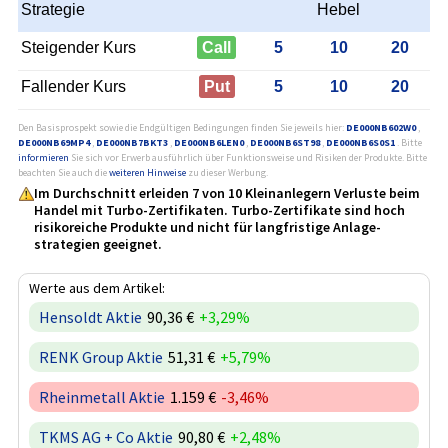
Strategie
Hebel
Steigender Kurs
Call
5
10
20
Fallender Kurs
Put
5
10
20
Den Basisprospekt sowie die Endgültigen Bedingungen finden Sie jeweils hier:
DE000NB602W0
,
DE000NB69MP4
,
DE000NB7BKT3
,
DE000NB6LEN0
,
DE000NB6ST98
,
DE000NB6S0S1
. Bitte
informieren
Sie sich vor Erwerb ausführlich über Funktionsweise und Risiken der Produkte. Bitte
beachten Sie auch die
weiteren Hinweise
zu dieser Werbung.
Im Durchschnitt erleiden 7 von 10 Kleinanlegern Verluste beim
Handel mit Turbo-Zertifikaten. Turbo-Zertifikate sind hoch
risikoreiche Produkte und nicht für langfristige Anlage­
strategien geeignet.
Werte aus dem Artikel:
Hensoldt Aktie
90,36 €
+3,29%
RENK Group Aktie
51,31 €
+5,79%
Rheinmetall Aktie
1.159 €
-3,46%
TKMS AG + Co Aktie
90,80 €
+2,48%