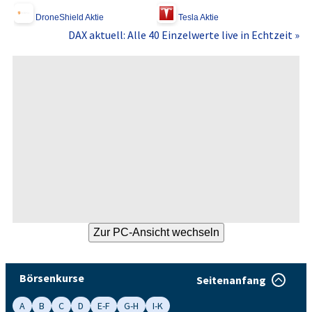
DroneShield Aktie
Tesla Aktie
DAX aktuell: Alle 40 Einzelwerte live in Echtzeit »
Börsenkurse
Seitenanfang
A
B
C
D
E-F
G-H
I-K