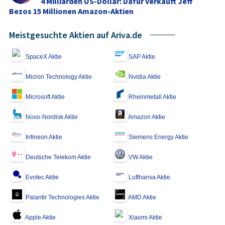
4 Milliarden US-Dollar: Dafür verkauft Jeff
Bezos 15 Millionen Amazon-Aktien
Meistgesuchte Aktien auf Ariva.de
SpaceX Aktie
SAP Aktie
Micron Technology Aktie
Nvidia Aktie
Microsoft Aktie
Rheinmetall Aktie
Novo-Nordisk Aktie
Amazon Aktie
Infineon Aktie
Siemens Energy Aktie
Deutsche Telekom Aktie
VW Aktie
Evotec Aktie
Lufthansa Aktie
Palantir Technologies Aktie
AMD Aktie
Apple Aktie
Xiaomi Aktie