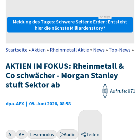
Anzeige
Meldung des Tages: Schwere Seltene Erden: Entsteht
hier die nächste Milliardenstory?
Startseite
»
Aktien
»
Rheinmetall Aktie
»
News
»
Top-News
»
AK
AKTIEN IM FOKUS: Rheinmetall &
Co schwächer - Morgan Stanley
stuft Sektor ab
Aufrufe: 971
dpa-AFX
|
09. Juni 2026, 08:58
A-
A+
Lesemodus
Audio
Teilen