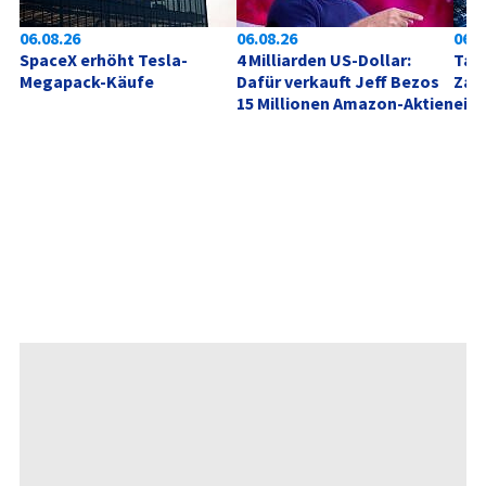
06.08.26
06.08.26
06.0
SpaceX erhöht Tesla-
4 Milliarden US-Dollar: 
Tag 
Megapack-Käufe
Dafür verkauft Jeff Bezos 
Zahl
15 Millionen Amazon-Aktien
ein