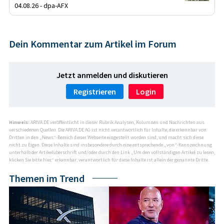
04.08.26 - dpa-AFX
Dein Kommentar zum Artikel im Forum
Jetzt anmelden und diskutieren
Registrieren
Login
Hinweis:
ARIVA.DE veröffentlicht in dieser Rubrik Analysen, Kolumnen und Nachrichten aus
verschiedenen Quellen. Die ARIVA.DE AG ist nicht verantwortlich für Inhalte, die erkennbar von
Dritten in den „News“-Bereich dieser Webseite eingestellt worden sind, und macht sich diese
nicht zu Eigen. Diese Inhalte sind insbesondere durch eine entsprechende „von“-Kennzeichnung
unterhalb der Artikelüberschrift und/oder durch den Link „Um den vollständigen Artikel zu lesen,
klicken Sie bitte hier.“ erkennbar; verantwortlich für diese Inhalte ist allein der genannte Dritte.
Themen im Trend