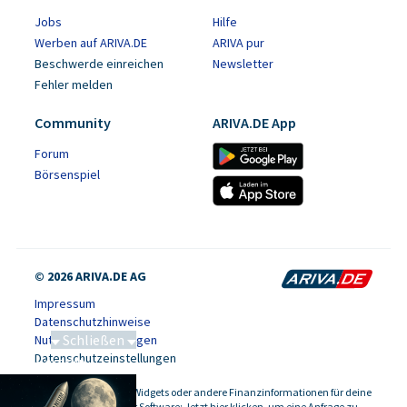
Jobs
Hilfe
Werben auf ARIVA.DE
ARIVA pur
Beschwerde einreichen
Newsletter
Fehler melden
Community
ARIVA.DE App
Forum
Börsenspiel
© 2026 ARIVA.DE AG
Impressum
Datenschutzhinweise
Schließen
Nutzungsbedingungen
Datenschutzeinstellungen
Saga bei 0,53 CAD
Kursdaten, Widgets oder andere Finanzinformationen für deine
-
Website oder Software: Jetzt hier klicken, um eine Anfrage zu