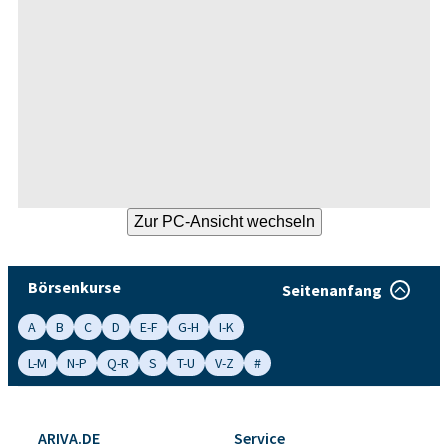
Börsenkurse
Seitenanfang
A
B
C
D
E-F
G-H
I-K
L-M
N-P
Q-R
S
T-U
V-Z
#
ARIVA.DE
Service