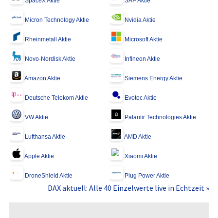
SpaceX Aktie
SAP Aktie
Micron Technology Aktie
Nvidia Aktie
Rheinmetall Aktie
Microsoft Aktie
Novo-Nordisk Aktie
Infineon Aktie
Amazon Aktie
Siemens Energy Aktie
Deutsche Telekom Aktie
Evotec Aktie
VW Aktie
Palantir Technologies Aktie
Lufthansa Aktie
AMD Aktie
Apple Aktie
Xiaomi Aktie
DroneShield Aktie
Plug Power Aktie
DAX aktuell: Alle 40 Einzelwerte live in Echtzeit »