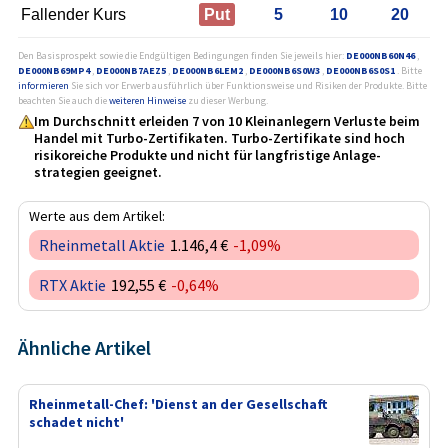
Fallender Kurs
Put
5
10
20
Den Basisprospekt sowie die Endgültigen Bedingungen finden Sie jeweils hier:
DE000NB60N46
,
DE000NB69MP4
,
DE000NB7AEZ5
,
DE000NB6LEM2
,
DE000NB6S0W3
,
DE000NB6S0S1
. Bitte
informieren
Sie sich vor Erwerb ausführlich über Funktionsweise und Risiken der Produkte. Bitte
beachten Sie auch die
weiteren Hinweise
zu dieser Werbung.
Im Durchschnitt erleiden 7 von 10 Kleinanlegern Verluste beim
Handel mit Turbo-Zertifikaten. Turbo-Zertifikate sind hoch
risikoreiche Produkte und nicht für langfristige Anlage­
strategien geeignet.
Werte aus dem Artikel:
Rheinmetall Aktie
1.146,4 €
-1,09%
RTX Aktie
192,55 €
-0,64%
Ähnliche Artikel
Rheinmetall-Chef: 'Dienst an der Gesellschaft
schadet nicht'