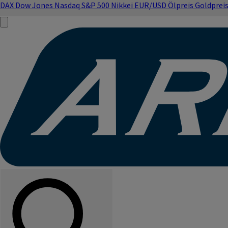
DAX
Dow Jones
Nasdaq
S&P 500
Nikkei
EUR/USD
Ölpreis
Goldprei