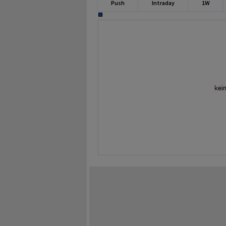
Push
Intraday
1W