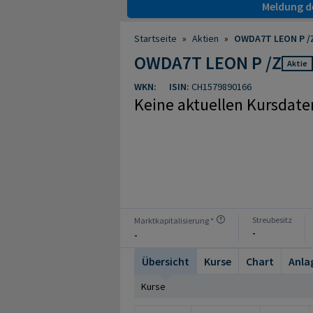
Meldung de
Startseite
»
Aktien
»
OWDA7T LEON P /Z
OWDA7T LEON P /Z
Aktie
WKN:
ISIN:
CH1579890166
Keine aktuellen Kursdate
Streubesitz
Marktkapitalisierung *
-
-
Übersicht
Kurse
Chart
Anla
Kurse