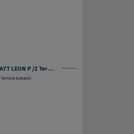
OWDA7T LEON P /Z Termine
 Termine bekannt.