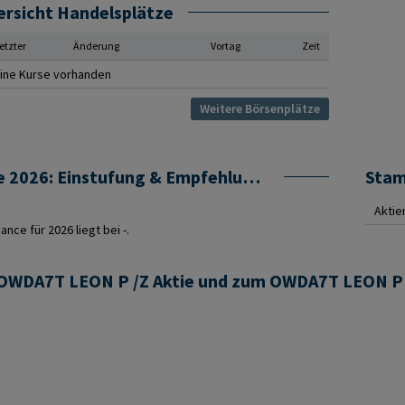
ersicht Handelsplätze
etzter
Änderung
Vortag
Zeit
ine Kurse vorhanden
Weitere Börsenplätze
OWDA7T LEON P /Z Prognose 2026: Einstufung & Empfehlung von Analysten
Sta
Aktie
ce für 2026 liegt bei -.
r OWDA7T LEON P /Z Aktie und zum OWDA7T LEON P 