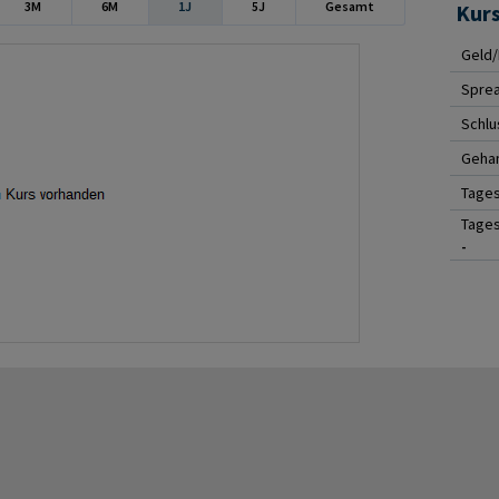
3M
6M
1J
5J
Gesamt
Kur
Geld/
Spre
Schlu
Gehan
Tage
Tages
-