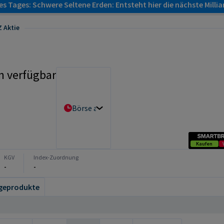
s Tages: Schwere Seltene Erden: Entsteht hier die nächste Milli
 Aktie
n verfügbar
Börse auswählen
Kaufen
KGV
Index-Zuordnung
-
-
geprodukte