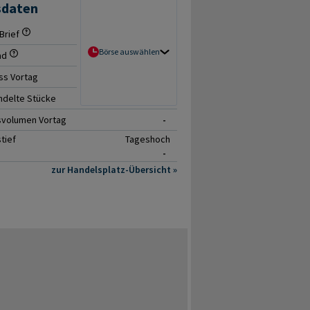
sdaten
Brief
- / -
Börse auswählen
ad
-
ss Vortag
-
delte Stücke
0
svolumen Vortag
-
tief
Tageshoch
-
zur Handelsplatz-Übersicht »