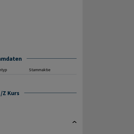
mmdaten
ntyp
Stammaktie
/Z Kurs