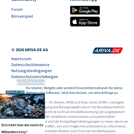
Forum
Börsenspiel
© 2026 ARIVA.DE AG
Impressum
Datenschutzhinweise
Nutzungsbedingungen
Datenschutzeinstellungen
Schließen
Kursdaten, Widgets oder andere Finanzinformationen für deine
Schwere Seltene Erden
-
Website oder Software: Jetzt hier klicken, um eine Anfrage zu
stellen.
Alle Angaben ohne Gewähr - Dt. Börsen, NYSE und Dow Jones 15 Min. verzögert.
Werbehinweise:
Die Billigung des Basisprospekts durch die Bundesanstalt für
Finanzdienstleistungsaufsicht ist nicht als ihre Befürwortung der angebotenen
Wertpapiere zu verstehen. Wir empfehlen Interessenten und potenziellen
Anlegern den Basisprospekt und die Endgültigen Bedingungen zu lesen, bevor sie
Entsteht hier die nächste
eine Anlageentscheidung treffen, um sich möglichst umfassend zu informieren,
insbesondere über die potenziellen Risiken und Chancen des Wertpapiers.
Milliardenstory?