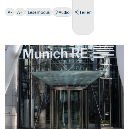
A-
A+
Lesemodus
Audio
Teilen