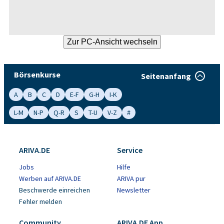
Börsenkurse
Seitenanfang
A
B
C
D
E-F
G-H
I-K
L-M
N-P
Q-R
S
T-U
V-Z
#
ARIVA.DE
Service
Jobs
Hilfe
Werben auf ARIVA.DE
ARIVA pur
Beschwerde einreichen
Newsletter
Fehler melden
Community
ARIVA.DE App