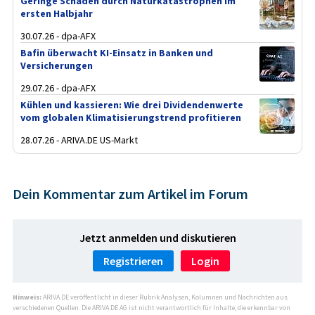
Geringe Schäden durch Naturkatastrophen im
ersten Halbjahr
30.07.26 - dpa-AFX
Bafin überwacht KI-Einsatz in Banken und
Versicherungen
29.07.26 - dpa-AFX
Kühlen und kassieren: Wie drei Dividendenwerte
vom globalen Klimatisierungstrend profitieren
28.07.26 - ARIVA.DE US-Markt
Dein Kommentar zum Artikel im Forum
Jetzt anmelden und diskutieren
Registrieren
Login
Hinweis:
ARIVA.DE veröffentlicht in dieser Rubrik Analysen, Kolumnen und Nachrichten aus
verschiedenen Quellen. Die ARIVA.DE AG ist nicht verantwortlich für Inhalte, die erkennbar von