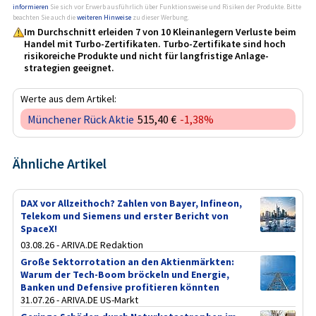
informieren
Sie sich vor Erwerb ausführlich über Funktionsweise und Risiken der Produkte. Bitte
beachten Sie auch die
weiteren Hinweise
zu dieser Werbung.
Im Durchschnitt erleiden 7 von 10 Kleinanlegern Verluste beim
Handel mit Turbo-Zertifikaten. Turbo-Zertifikate sind hoch
risikoreiche Produkte und nicht für langfristige Anlage­
strategien geeignet.
Werte aus dem Artikel:
Münchener Rück Aktie
515,40 €
-1,38%
Ähnliche Artikel
DAX vor Allzeithoch? Zahlen von Bayer, Infineon,
Telekom und Siemens und erster Bericht von
SpaceX!
03.08.26 - ARIVA.DE Redaktion
Große Sektorrotation an den Aktienmärkten:
Warum der Tech-Boom bröckeln und Energie,
Banken und Defensive profitieren könnten
31.07.26 - ARIVA.DE US-Markt