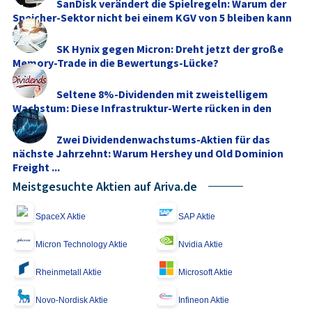
SanDisk verändert die Spielregeln: Warum der
Speicher-Sektor nicht bei einem KGV von 5 bleiben kann
SK Hynix gegen Micron: Dreht jetzt der große
Memory‑Trade in die Bewertungs-Lücke?
Seltene 8%-Dividenden mit zweistelligem
Wachstum: Diese Infrastruktur-Werte rücken in den
Fokus
Zwei Dividendenwachstums-Aktien für das
nächste Jahrzehnt: Warum Hershey und Old Dominion
Freight ...
Meistgesuchte Aktien auf Ariva.de
SpaceX Aktie
SAP Aktie
Micron Technology Aktie
Nvidia Aktie
Rheinmetall Aktie
Microsoft Aktie
Novo-Nordisk Aktie
Infineon Aktie