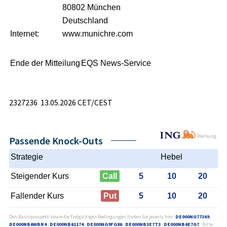
80802 München
Deutschland
Internet:
www.munichre.com
Ende der Mitteilung
EQS News-Service
2327236 13.05.2026 CET/CEST
Werbung
Passende Knock-Outs
Strategie
Hebel
Steigender Kurs
Call
5
10
20
Fallender Kurs
Put
5
10
20
Den Basisprospekt sowie die Endgültigen Bedingungen finden Sie jeweils hier:
DE000NG77369
,
DE000NB6WBR4
,
DE000NB61174
,
DE000NG9FG86
,
DE000NB3E7T3
,
DE000NB6E7G7
. Bitte