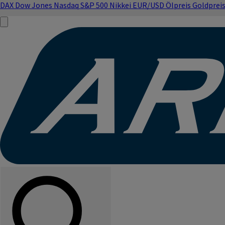
DAX
Dow Jones
Nasdaq
S&P 500
Nikkei
EUR/USD
Ölpreis
Goldprei