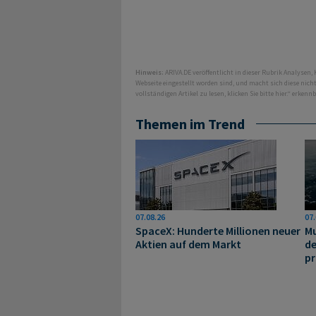
Hinweis:
ARIVA.DE veröffentlicht in dieser Rubrik Analysen,
Webseite eingestellt worden sind, und macht sich diese nic
vollständigen Artikel zu lesen, klicken Sie bitte hier.“ erkenn
Themen im Trend
07.08.26
07.
SpaceX: Hunderte Millionen neuer
Mu
Aktien auf dem Markt
de
pr