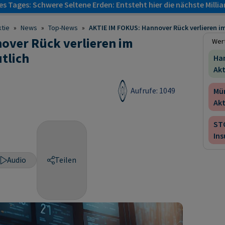
s Tages: Schwere Seltene Erden: Entsteht hier die nächste Milli
tie
»
News
»
Top-News
»
AKTIE IM FOKUS: Hannover Rück verlieren im
over Rück verlieren im
Wert
tlich
Ha
Akt
Aufrufe: 1049
Mü
Akt
ST
Ins
Audio
Teilen