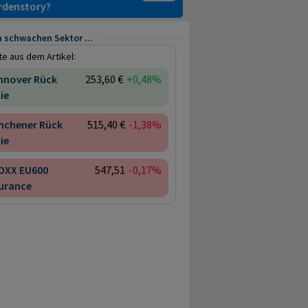
ardenstory?
 schwachen Sektor ...
e aus dem Artikel:
nnover Rück
253,60 €
+0,48%
ie
nchener Rück
515,40 €
-1,38%
ie
OXX EU600
547,51
-0,17%
urance