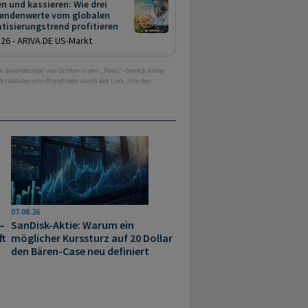
n und kassieren: Wie drei
dendenwerte vom globalen
tisierungstrend profitieren
.26 - ARIVA.DE US-Markt
e, die erkennbar von Dritten in den „News“-Bereich dieser
 Artikelüberschrift und/oder durch den Link „Um den
07.08.26
–
SanDisk-Aktie: Warum ein
ft
möglicher Kurssturz auf 20 Dollar
den Bären-Case neu definiert