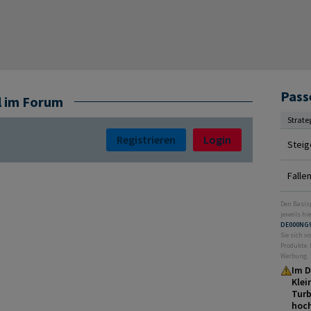
Pass
l im Forum
Strate
Registrieren
Login
Steig
Falle
Den Basis
jeweils hie
DE000NG
Sie sich v
Produkte. 
Werbung.
Im D
Klei
Turb
hoch