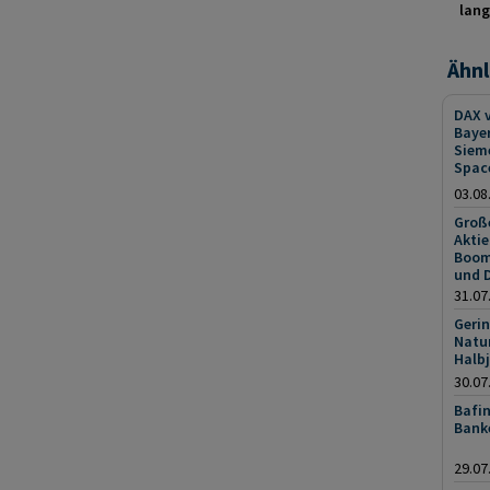
lang
Ähnl
DAX v
Bayer
Sieme
Spac
03.08
Groß
Akti
Boom
und D
31.07
Geri
Natu
Halb
30.07
Bafin
Bank
29.07