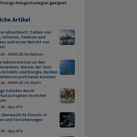
fristige Anlage­strategien geeignet.
iche Artikel
or Allzeithoch? Zahlen von
, Infineon, Telekom und
ns und erster Bericht von
eX!
.26 - ARIVA.DE Redaktion
e Sektorrotation an den
enmärkten: Warum der Tech-
 bröckeln und Energie, Banken
efensive profitieren könnten
.26 - ARIVA.DE US-Markt
nge Schäden durch
rkatastrophen im ersten
jahr
.26 - dpa-AFX
 überwacht KI-Einsatz in
en und Versicherungen
.26 - dpa-AFX