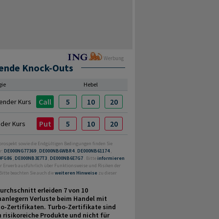
Werbung
ende Knock-Outs
gie
Hebel
Call
5
10
20
ender Kurs
Put
5
10
20
nder Kurs
prospekt sowie die Endgültigen Bedingungen finden Sie
r:
DE000NG77369
,
DE000NB6WBR4
,
DE000NB61174
,
9FG86
,
DE000NB3E7T3
,
DE000NB6E7G7
. Bitte
informieren
or Erwerb ausführlich über Funktionsweise und Risiken der
Bitte beachten Sie auch die
weiteren Hinweise
zu dieser
urchschnitt erleiden 7 von 10
nanlegern Verluste beim Handel mit
o-Zertifikaten. Turbo-Zertifikate sind
 risikoreiche Produkte und nicht für