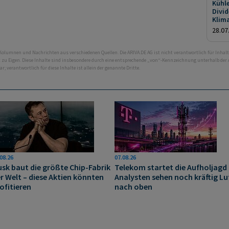
Kühle
Divi
Klima
28.07
 Kolumnen und Nachrichten aus verschiedenen Quellen. Die ARIVA.DE AG ist nicht verantwortlich für Inhalt
ht zu Eigen. Diese Inhalte sind insbesondere durch eine entsprechende „von“-Kennzeichnung unterhalb der
bar; verantwortlich für diese Inhalte ist allein der genannte Dritte.
08.26
07.08.26
sk baut die größte Chip-Fabrik
Telekom startet die Aufholjagd 
r Welt – diese Aktien könnten
Analysten sehen noch kräftig Lu
ofitieren
nach oben