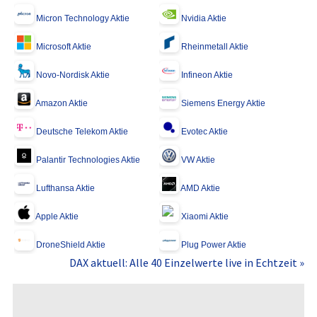
Micron Technology Aktie
Nvidia Aktie
Microsoft Aktie
Rheinmetall Aktie
Novo-Nordisk Aktie
Infineon Aktie
Amazon Aktie
Siemens Energy Aktie
Deutsche Telekom Aktie
Evotec Aktie
Palantir Technologies Aktie
VW Aktie
Lufthansa Aktie
AMD Aktie
Apple Aktie
Xiaomi Aktie
DroneShield Aktie
Plug Power Aktie
DAX aktuell: Alle 40 Einzelwerte live in Echtzeit »