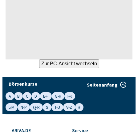
Börsenkurse
Seitenanfang
A
B
C
D
E-F
G-H
I-K
L-M
N-P
Q-R
S
T-U
V-Z
#
ARIVA.DE
Service