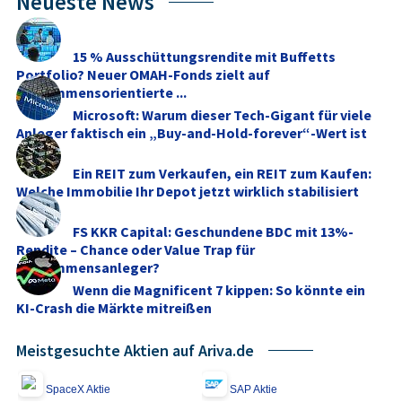
Neueste News
15 % Ausschüttungsrendite mit Buffetts
Portfolio? Neuer OMAH-Fonds zielt auf
einkommensorientierte ...
Microsoft: Warum dieser Tech-Gigant für viele
Anleger faktisch ein „Buy-and-Hold-forever“-Wert ist
Ein REIT zum Verkaufen, ein REIT zum Kaufen:
Welche Immobilie Ihr Depot jetzt wirklich stabilisiert
FS KKR Capital: Geschundene BDC mit 13%-
Rendite – Chance oder Value Trap für
Einkommensanleger?
Wenn die Magnificent 7 kippen: So könnte ein
KI-Crash die Märkte mitreißen
Meistgesuchte Aktien auf Ariva.de
SpaceX Aktie
SAP Aktie