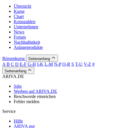
Übersicht
Kurse
Chart
Kennzahlen
Unternehmen
News
Forum
Nachhaltigkeit
Anlageprodukte
Börsenkurse
Seitenanfang
A
B
C
D
E-F
G-H
I-K
L-M
N-P
Q-R
S
T-U
V-Z
#
Seitenanfang
ARIVA.DE
Jobs
Werben auf ARIVA.DE
Beschwerde einreichen
Fehler melden
Service
Hilfe
ARIVA pur