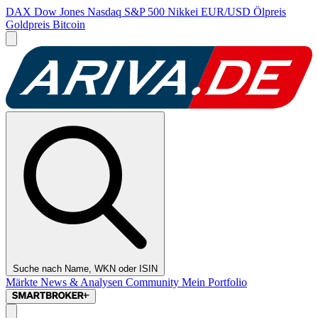
DAX
Dow Jones
Nasdaq
S&P 500
Nikkei
EUR/USD
Ölpreis
Goldpreis
Bitcoin
Suche nach Name, WKN oder ISIN
Märkte
News & Analysen
Community
Mein Portfolio