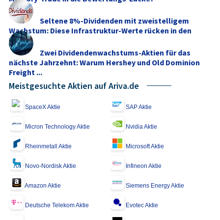
Seltene 8%-Dividenden mit zweistelligem
Wachstum: Diese Infrastruktur-Werte rücken in den
Fokus
Zwei Dividendenwachstums-Aktien für das
nächste Jahrzehnt: Warum Hershey und Old Dominion
Freight ...
Meistgesuchte Aktien auf Ariva.de
SpaceX Aktie
SAP Aktie
Micron Technology Aktie
Nvidia Aktie
Rheinmetall Aktie
Microsoft Aktie
Novo-Nordisk Aktie
Infineon Aktie
Amazon Aktie
Siemens Energy Aktie
Deutsche Telekom Aktie
Evotec Aktie