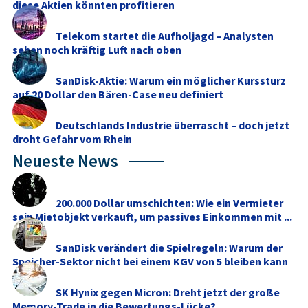
diese Aktien könnten profitieren
Telekom startet die Aufholjagd – Analysten
sehen noch kräftig Luft nach oben
SanDisk-Aktie: Warum ein möglicher Kurssturz
auf 20 Dollar den Bären-Case neu definiert
Deutschlands Industrie überrascht – doch jetzt
droht Gefahr vom Rhein
Neueste News
200.000 Dollar umschichten: Wie ein Vermieter
sein Mietobjekt verkauft, um passives Einkommen mit ...
SanDisk verändert die Spielregeln: Warum der
Speicher-Sektor nicht bei einem KGV von 5 bleiben kann
SK Hynix gegen Micron: Dreht jetzt der große
Memory‑Trade in die Bewertungs-Lücke?