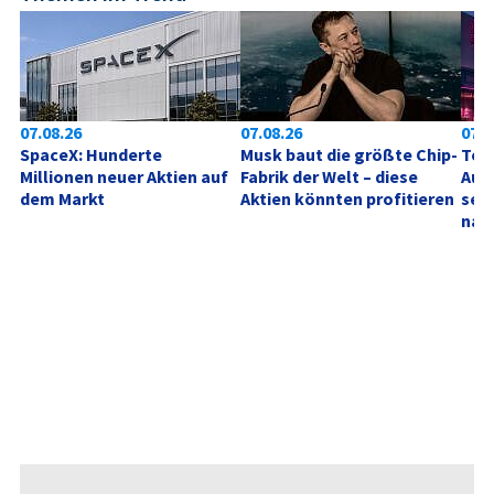
07.08.26
07.08.26
07.0
SpaceX: Hunderte 
Musk baut die größte Chip-
Tele
Millionen neuer Aktien auf 
Fabrik der Welt – diese 
Aufh
dem Markt
Aktien könnten profitieren
sehe