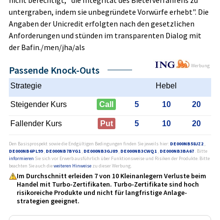
untergraben, indem sie unbegründete Vorwürfe erhebt". Die
Angaben der Unicredit erfolgten nach den gesetzlichen
Anforderungen und stünden im transparenten Dialog mit
der Bafin./men/jha/als
Werbung
Passende Knock-Outs
Strategie
Hebel
Steigender Kurs
Call
5
10
20
Fallender Kurs
Put
5
10
20
Den Basisprospekt sowie die Endgültigen Bedingungen finden Sie jeweils hier:
DE000NB58JZ2
,
DE000NB6PL99
,
DE000NB7BYG1
,
DE000NB3GJ89
,
DE000NB3CWQ1
,
DE000NB3BA67
. Bitte
informieren
Sie sich vor Erwerb ausführlich über Funktionsweise und Risiken der Produkte. Bitte
beachten Sie auch die
weiteren Hinweise
zu dieser Werbung.
Im Durchschnitt erleiden 7 von 10 Kleinanlegern Verluste beim
Handel mit Turbo-Zertifikaten. Turbo-Zertifikate sind hoch
risikoreiche Produkte und nicht für langfristige Anlage­
strategien geeignet.