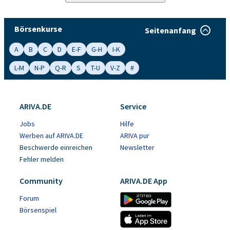
Börsenkurse
Seitenanfang
A
B
C
D
E-F
G-H
I-K
L-M
N-P
Q-R
S
T-U
V-Z
#
ARIVA.DE
Service
Jobs
Hilfe
Werben auf ARIVA.DE
ARIVA pur
Beschwerde einreichen
Newsletter
Fehler melden
Community
ARIVA.DE App
Forum
Börsenspiel