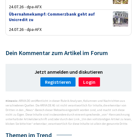
24.07.26 - dpa-AFX
Übernahmekampf: Commerzbank geht auf
Unicredit zu
24.07.26 - dpa-AFX
Dein Kommentar zum Artikel im Forum
Jetzt anmelden und diskutieren
Registrieren
Login
Hinweis:
ARIVA.DE veröffentlicht in dieser Rubrik Analysen, Kolumnen und Nachrichten aus
verschiedenen Quellen. Die ARIVA.DE AG ist nicht verantwortlich für Inhalte, die erkennbar von
Dritten in den „News“-Bereich dieser Webseite eingestellt worden sind, und macht sich diese
nicht zu Eigen. Diese Inhalte sind insbesondere durch eine entsprechende „von“-Kennzeichnung
unterhalb der Artikelüberschrift und/oder durch den Link „Um den vollständigen Artikel zu lesen,
klicken Sie bitte hier.“ erkennbar; verantwortlich für diese Inhalte ist allein der genannte Dritte.
Themen im Trend