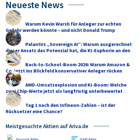
Neueste News
Warum Kevin Warsh für Anleger zur echten
Gefahr werden könnte – und nicht Donald Trump
Palantirs „Sovereign AI“: Warum ausgerechnet
dieser Ansatz das Potenzial hat, die KI-Euphorie an den
...
Back-to-School-Boom 2026: Warum Amazon &
Co. jetzt ins Blickfeld konservativer Anleger rücken
AMD-Umsatzexplosion und KI-Boom: Welche
zwei Chip-Werte jetzt als langfristig unterbewertet
gelten
Tag 1 nach den Infineon-Zahlen – ist der
Rücksetzer eine Chance?
Meistgesuchte Aktien auf Ariva.de
SpaceX Aktie
SAP Aktie