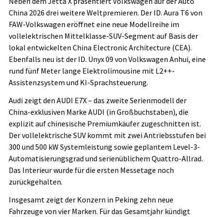
Neben dem Jetta X präsentiert Volkswagen auf der Auto
China 2026 drei weitere Weltpremieren. Der ID. Aura T6 von
FAW-Volkswagen eröffnet eine neue Modellreihe im
vollelektrischen Mittelklasse-SUV-Segment auf Basis der
lokal entwickelten China Electronic Architecture (CEA).
Ebenfalls neu ist der ID. Unyx 09 von Volkswagen Anhui, eine
rund fünf Meter lange Elektrolimousine mit L2++-
Assistenzsystem und KI-Sprachsteuerung.
Audi zeigt den AUDI E7X – das zweite Serienmodell der
China-exklusiven Marke AUDI (in Großbuchstaben), die
explizit auf chinesische Premiumkäufer zugeschnitten ist.
Der vollelektrische SUV kommt mit zwei Antriebsstufen bei
300 und 500 kW Systemleistung sowie geplantem Level-3-
Automatisierungsgrad und serienüblichem Quattro-Allrad.
Das Interieur wurde für die ersten Messetage noch
zurückgehalten.
Insgesamt zeigt der Konzern in Peking zehn neue
Fahrzeuge von vier Marken. Für das Gesamtjahr kündigt