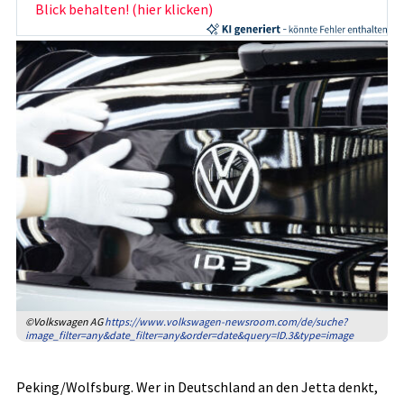
Blick behalten! (hier klicken)
©Volkswagen AG
https://www.volkswagen-newsroom.com/de/suche?
image_filter=any&date_filter=any&order=date&query=ID.3&type=image
Peking/Wolfsburg. Wer in Deutschland an den Jetta denkt,