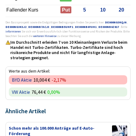
Fallender Kurs
Put
5
10
20
Den Basisprospekt sowie die Endgültigen Bedingungen finden Sie jeweils hier:
DE000NG3KQJ6
,
DE000NG3KSJ2
,
DE000NB7ACJ3
,
DE000NB5UHP1
,
DE000NB6YUH1
,
DE000NB6Z817
. Bitte
informieren
Sie sich vor Erwerb ausführlich über Funktionsweise und Risiken der Produkte. Bitte
beachten Sie auch die
weiteren Hinweise
zu dieser Werbung.
Im Durchschnitt erleiden 7 von 10 Kleinanlegern Verluste beim
Handel mit Turbo-Zertifikaten. Turbo-Zertifikate sind hoch
risikoreiche Produkte und nicht für langfristige Anlage­
strategien geeignet.
Werte aus dem Artikel:
BYD Aktie
10,004 €
-2,17%
VW Aktie
76,44 €
0,00%
Ähnliche Artikel
Schon mehr als 100.000 Anträge auf E-Auto-
Förderung