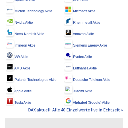
Micron Technology Aktie
Microsoft Aktie
Nvidia Aktie
Rheinmetall Aktie
Novo-Nordisk Aktie
Amazon Aktie
Infineon Aktie
Siemens Energy Aktie
VW Aktie
Evotec Aktie
AMD Aktie
Lufthansa Aktie
Palantir Technologies Aktie
Deutsche Telekom Aktie
Apple Aktie
Xiaomi Aktie
Tesla Aktie
Alphabet (Google) Aktie
DAX aktuell: Alle 40 Einzelwerte live in Echtzeit »