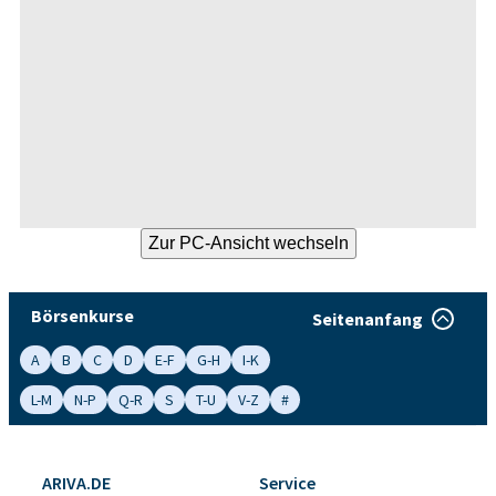
Börsenkurse
Seitenanfang
A
B
C
D
E-F
G-H
I-K
L-M
N-P
Q-R
S
T-U
V-Z
#
ARIVA.DE
Service