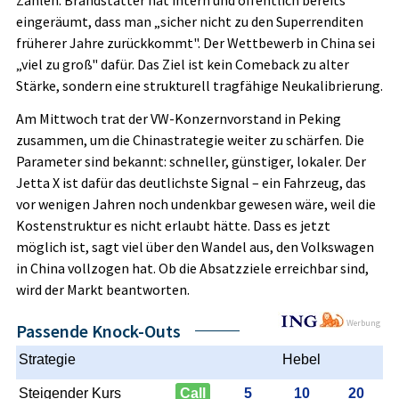
Zahlen. Brandstätter hat intern und öffentlich bereits
eingeräumt, dass man „sicher nicht zu den Superrenditen
früherer Jahre zurückkommt". Der Wettbewerb in China sei
„viel zu groß" dafür. Das Ziel ist kein Comeback zu alter
Stärke, sondern eine strukturell tragfähige Neukalibrierung.
Am Mittwoch trat der VW-Konzernvorstand in Peking
zusammen, um die Chinastrategie weiter zu schärfen. Die
Parameter sind bekannt: schneller, günstiger, lokaler. Der
Jetta X ist dafür das deutlichste Signal – ein Fahrzeug, das
vor wenigen Jahren noch undenkbar gewesen wäre, weil die
Kostenstruktur es nicht erlaubt hätte. Dass es jetzt
möglich ist, sagt viel über den Wandel aus, den Volkswagen
in China vollzogen hat. Ob die Absatzziele erreichbar sind,
wird der Markt beantworten.
Werbung
Passende Knock-Outs
Strategie
Hebel
Steigender Kurs
Call
5
10
20