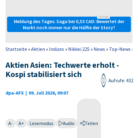
Anzeige
Meldung des Tages: Saga bei 0,53 CAD: Bewertet der
Markt noch immer nur die Hälfte der Story?
Startseite
»
Aktien
»
Indizes
»
Nikkei 225
»
News
»
Top-News
»
A
Aktien Asien: Techwerte erholt -
Kospi stabilisiert sich
Aufrufe: 432
dpa-AFX
|
09. Juli 2026, 09:07
A-
A+
Lesemodus
Audio
Teilen