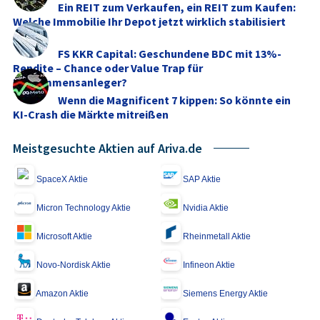
Ein REIT zum Verkaufen, ein REIT zum Kaufen:
Welche Immobilie Ihr Depot jetzt wirklich stabilisiert
FS KKR Capital: Geschundene BDC mit 13%-
Rendite – Chance oder Value Trap für
Einkommensanleger?
Wenn die Magnificent 7 kippen: So könnte ein
KI-Crash die Märkte mitreißen
Meistgesuchte Aktien auf Ariva.de
SpaceX Aktie
SAP Aktie
Micron Technology Aktie
Nvidia Aktie
Microsoft Aktie
Rheinmetall Aktie
Novo-Nordisk Aktie
Infineon Aktie
Amazon Aktie
Siemens Energy Aktie