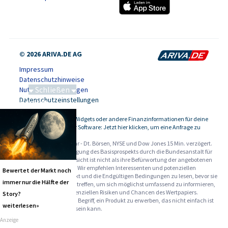
© 2026 ARIVA.DE AG
Impressum
Datenschutzhinweise
Schließen
Nutzungsbedingungen
Datenschutzeinstellungen
Saga bei 0,53 CAD
Kursdaten, Widgets oder andere Finanzinformationen für deine
-
Website oder Software: Jetzt hier klicken, um eine Anfrage zu
stellen.
Alle Angaben ohne Gewähr - Dt. Börsen, NYSE und Dow Jones 15 Min. verzögert.
Werbehinweise:
Die Billigung des Basisprospekts durch die Bundesanstalt für
Finanzdienstleistungsaufsicht ist nicht als ihre Befürwortung der angebotenen
Wertpapiere zu verstehen. Wir empfehlen Interessenten und potenziellen
Bewertet der Markt noch
Anlegern den Basisprospekt und die Endgültigen Bedingungen zu lesen, bevor sie
immer nur die Hälfte der
eine Anlageentscheidung treffen, um sich möglichst umfassend zu informieren,
insbesondere über die potenziellen Risiken und Chancen des Wertpapiers.
Story?
Warnhinweise: Sie sind im Begriff, ein Produkt zu erwerben, das nicht einfach ist
weiterlesen»
und schwer zu verstehen sein kann.
Anzeige