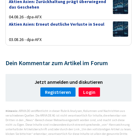
Aktien Asien: Zurückhaltung prägt überwiegend
das Geschehen
04.08.26 - dpa-AFX
Aktien Asien: Erneut deutliche Verluste in Seoul
03.08.26 - dpa-AFX
Dein Kommentar zum Artikel im Forum
Jetzt anmelden und diskutieren
Registrieren
Login
Hinweis:
ARIVA.DE veröffentlicht in dieser Rubrik Analysen, Kolumnen und Nachrichten aus
verschiedenen Quellen. Die ARIVA.DE AG ist nicht verantwortlich für Inhalte, die erkennbar von
Dritten in den „News“-Bereich dieser Webseite eingestellt worden sind, und macht sich diese
nicht zu Eigen. Diese Inhalte sind insbesondere durch eine entsprechende „von“-Kennzeichnung
unterhalb der Artikelüberschrift und/oder durch den Link „Um den vollständigen Artikel zu lesen,
klicken Sie bitte hier.“ erkennbar; verantwortlich für diese Inhalte ist allein der genannte Dritte.