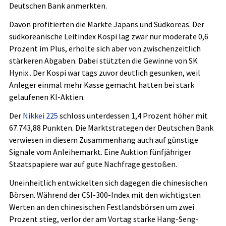
Deutschen Bank anmerkten.
Davon profitierten die Märkte Japans und Südkoreas. Der
südkoreanische Leitindex Kospi
lag zwar nur moderate 0,6
Prozent im Plus, erholte sich aber von zwischenzeitlich
stärkeren Abgaben. Dabei stützten die Gewinne von SK
Hynix
. Der Kospi war tags zuvor deutlich gesunken, weil
Anleger einmal mehr Kasse gemacht hatten bei stark
gelaufenen KI-Aktien.
Der
Nikkei 225
schloss unterdessen 1,4 Prozent höher mit
67.743,88 Punkten. Die Marktstrategen der Deutschen Bank
verwiesen in diesem Zusammenhang auch auf günstige
Signale vom Anleihemarkt. Eine Auktion fünfjähriger
Staatspapiere war auf gute Nachfrage gestoßen.
Uneinheitlich entwickelten sich dagegen die chinesischen
Börsen. Während der CSI-300-Index
mit den wichtigsten
Werten an den chinesischen Festlandsbörsen um zwei
Prozent stieg, verlor der am Vortag starke Hang-Seng-