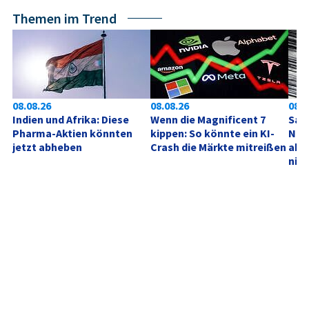
Themen im Trend
08.08.26
08.08.26
08.0
Indien und Afrika: Diese 
Wenn die Magnificent 7 
SanD
Pharma-Aktien könnten 
kippen: So könnte ein KI-
Neu
jetzt abheben
Crash die Märkte mitreißen
akt
nich