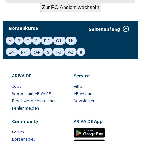
Börsenkurse
Seitenanfang
A
B
C
D
E-F
G-H
I-K
L-M
N-P
Q-R
S
T-U
V-Z
#
ARIVA.DE
Service
Jobs
Hilfe
Werben auf ARIVA.DE
ARIVA pur
Beschwerde einreichen
Newsletter
Fehler melden
Community
ARIVA.DE App
Forum
Börsenspiel