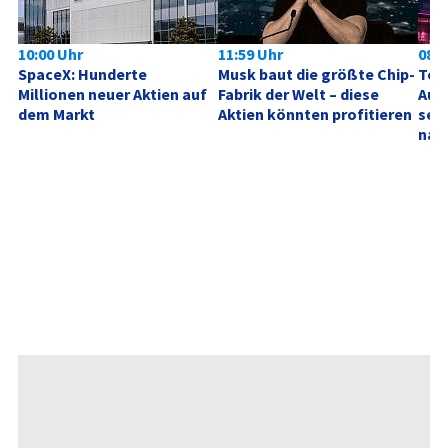
10:00 Uhr
11:59 Uhr
08:0
SpaceX: Hunderte 
Musk baut die größte Chip-
Tele
Millionen neuer Aktien auf 
Fabrik der Welt – diese 
Aufh
dem Markt
Aktien könnten profitieren
sehe