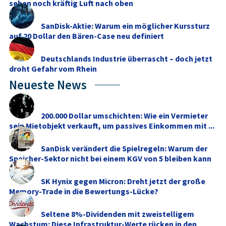
sehen noch kräftig Luft nach oben
SanDisk-Aktie: Warum ein möglicher Kurssturz
auf 20 Dollar den Bären-Case neu definiert
Deutschlands Industrie überrascht – doch jetzt
droht Gefahr vom Rhein
Neueste News
200.000 Dollar umschichten: Wie ein Vermieter
sein Mietobjekt verkauft, um passives Einkommen mit ...
SanDisk verändert die Spielregeln: Warum der
Speicher-Sektor nicht bei einem KGV von 5 bleiben kann
SK Hynix gegen Micron: Dreht jetzt der große
Memory‑Trade in die Bewertungs-Lücke?
Seltene 8%-Dividenden mit zweistelligem
Wachstum: Diese Infrastruktur-Werte rücken in den