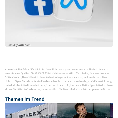
- ©unsplash.com
Hinweis:
ARIVA.DE veröffentlicht in dieser Rubrik Analysen, Kolumnen und Nachrichten aus
verschiedenen Quellen. Die ARIVA.DE AG ist nicht verantwortlich für Inhalte, die erkennbar von
Dritten in den „News“-Bereich dieser Webseite eingestellt worden sind, und macht sich diese
nicht zu Eigen. Diese Inhalte sind insbesondere durch eine entsprechende „von“-Kennzeichnung
unterhalb der Artikelüberschrift und/oder durch den Link „Um den vollständigen Artikel zu lesen,
klicken Sie bitte hier.“ erkennbar; verantwortlich für diese Inhalte ist allein der genannte Dritte.
Themen im Trend