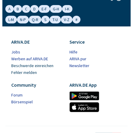
A
B
C
D
E-F
G-H
I-K
L-M
N-P
Q-R
S
T-U
V-Z
#
ARIVA.DE
Service
Jobs
Hilfe
Werben auf ARIVA.DE
ARIVA pur
Beschwerde einreichen
Newsletter
Fehler melden
Community
ARIVA.DE App
Forum
Börsenspiel