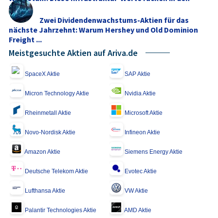
Fokus
Zwei Dividendenwachstums-Aktien für das
nächste Jahrzehnt: Warum Hershey und Old Dominion
Freight ...
Meistgesuchte Aktien auf Ariva.de
SpaceX Aktie
SAP Aktie
Micron Technology Aktie
Nvidia Aktie
Rheinmetall Aktie
Microsoft Aktie
Novo-Nordisk Aktie
Infineon Aktie
Amazon Aktie
Siemens Energy Aktie
Deutsche Telekom Aktie
Evotec Aktie
Lufthansa Aktie
VW Aktie
Palantir Technologies Aktie
AMD Aktie