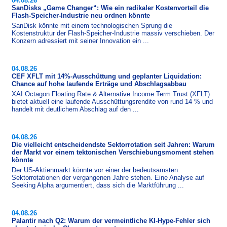
04.08.26
SanDisks „Game Changer“: Wie ein radikaler Kostenvorteil die
Flash-Speicher-Industrie neu ordnen könnte
SanDisk könnte mit einem technologischen Sprung die
Kostenstruktur der Flash-​Speicher-Industrie massiv verschieben. Der
Konzern adressiert mit seiner Innovation ein ...
04.08.26
CEF XFLT mit 14%-Ausschüttung und geplanter Liquidation:
Chance auf hohe laufende Erträge und Abschlagsabbau
XAI Octagon Floating Rate & Alternative Income Term Trust (XFLT)
bietet aktuell eine laufende Ausschüttungsrendite von rund 14 % und
handelt mit deutlichem Abschlag auf den ...
04.08.26
Die vielleicht entscheidendste Sektorrotation seit Jahren: Warum
der Markt vor einem tektonischen Verschiebungsmoment stehen
könnte
Der US-​Aktienmarkt könnte vor einer der bedeutsamsten
Sektorrotationen der vergangenen Jahre stehen. Eine Analyse auf
Seeking Alpha argumentiert, dass sich die Marktführung ...
04.08.26
Palantir nach Q2: Warum der vermeintliche KI-Hype-Fehler sich