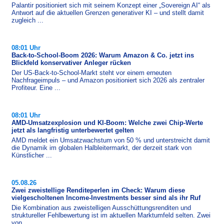
Palantir positioniert sich mit seinem Konzept einer „Sovereign AI“ als
Antwort auf die aktuellen Grenzen generativer KI – und stellt damit
zugleich ...
08:01 Uhr
Back-to-School-Boom 2026: Warum Amazon & Co. jetzt ins
Blickfeld konservativer Anleger rücken
Der US-​Back-to-School-Markt steht vor einem erneuten
Nachfrageimpuls – und Amazon positioniert sich 2026 als zentraler
Profiteur. Eine ...
08:01 Uhr
AMD-Umsatzexplosion und KI-Boom: Welche zwei Chip-Werte
jetzt als langfristig unterbewertet gelten
AMD meldet ein Umsatzwachstum von 50 % und unterstreicht damit
die Dynamik im globalen Halbleitermarkt, der derzeit stark von
Künstlicher ...
05.08.26
Zwei zweistellige Renditeperlen im Check: Warum diese
vielgescholtenen Income-Investments besser sind als ihr Ruf
Die Kombination aus zweistelligen Ausschüttungsrenditen und
struktureller Fehlbewertung ist im aktuellen Marktumfeld selten. Zwei
von ...