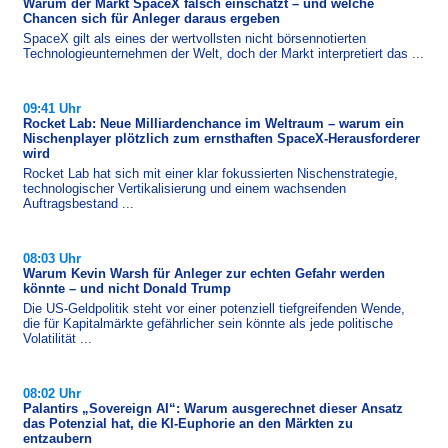
Warum der Markt SpaceX falsch einschätzt – und welche
Chancen sich für Anleger daraus ergeben
SpaceX gilt als eines der wertvollsten nicht börsennotierten
Technologieunternehmen der Welt, doch der Markt interpretiert das ...
09:41 Uhr
Rocket Lab: Neue Milliardenchance im Weltraum – warum ein
Nischenplayer plötzlich zum ernsthaften SpaceX-Herausforderer
wird
Rocket Lab hat sich mit einer klar fokussierten Nischenstrategie,
technologischer Vertikalisierung und einem wachsenden
Auftragsbestand ...
08:03 Uhr
Warum Kevin Warsh für Anleger zur echten Gefahr werden
könnte – und nicht Donald Trump
Die US-​Geldpolitik steht vor einer potenziell tiefgreifenden Wende,
die für Kapitalmärkte gefährlicher sein könnte als jede politische
Volatilität ...
08:02 Uhr
Palantirs „Sovereign AI“: Warum ausgerechnet dieser Ansatz
das Potenzial hat, die KI-Euphorie an den Märkten zu
entzaubern