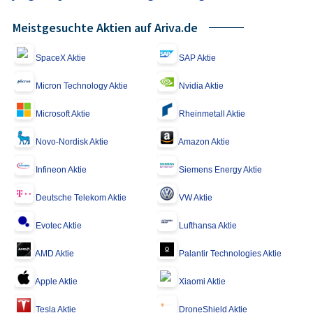
Meistgesuchte Aktien auf Ariva.de
SpaceX Aktie
SAP Aktie
Micron Technology Aktie
Nvidia Aktie
Microsoft Aktie
Rheinmetall Aktie
Novo-Nordisk Aktie
Amazon Aktie
Infineon Aktie
Siemens Energy Aktie
Deutsche Telekom Aktie
VW Aktie
Evotec Aktie
Lufthansa Aktie
AMD Aktie
Palantir Technologies Aktie
Apple Aktie
Xiaomi Aktie
Tesla Aktie
DroneShield Aktie