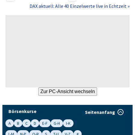
DAX aktuell: Alle 40 Einzelwerte live in Echtzeit »
Börsenkurse
Seitenanfang
A
B
C
D
E-F
G-H
I-K
L-M
N-P
Q-R
S
T-U
V-Z
#