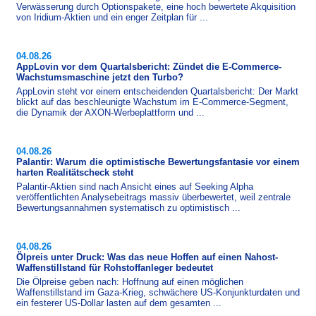
Verwässerung durch Optionspakete, eine hoch bewertete Akquisition
von Iridium-​Aktien und ein enger Zeitplan für ...
04.08.26
AppLovin vor dem Quartalsbericht: Zündet die E‑Commerce-
Wachstumsmaschine jetzt den Turbo?
AppLovin steht vor einem entscheidenden Quartalsbericht: Der Markt
blickt auf das beschleunigte Wachstum im E-​Commerce-Segment,
die Dynamik der AXON-​Werbeplattform und ...
04.08.26
Palantir: Warum die optimistische Bewertungsfantasie vor einem
harten Realitätscheck steht
Palantir-​Aktien sind nach Ansicht eines auf Seeking Alpha
veröffentlichten Analysebeitrags massiv überbewertet, weil zentrale
Bewertungsannahmen systematisch zu opti­mis­tisch ...
04.08.26
Ölpreis unter Druck: Was das neue Hoffen auf einen Nahost-
Waffenstillstand für Rohstoffanleger bedeutet
Die Ölpreise geben nach: Hoffnung auf einen möglichen
Waffenstillstand im Gaza-​Krieg, schwächere US-​Konjunktur­daten und
ein festerer US-Dollar lasten auf dem gesamten ...