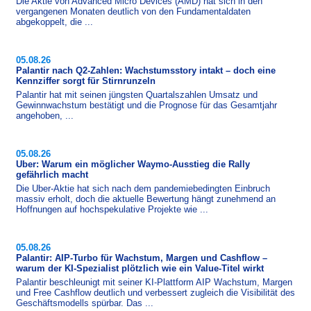
Die Aktie von Advanced Micro Devices (AMD) hat sich in den
vergangenen Monaten deutlich von den Fundamentaldaten
abgekoppelt, die ...
05.08.26
Palantir nach Q2-Zahlen: Wachstumsstory intakt – doch eine
Kennziffer sorgt für Stirnrunzeln
Palantir hat mit seinen jüngsten Quartals­zahlen Umsatz und
Gewinnwachstum bestätigt und die Prognose für das Gesamtjahr
angehoben, ...
05.08.26
Uber: Warum ein möglicher Waymo-Ausstieg die Rally
gefährlich macht
Die Uber-​Aktie hat sich nach dem pandemiebedingten Einbruch
massiv erholt, doch die aktuelle Bewertung hängt zunehmend an
Hoffnungen auf hochspekulative Projekte wie ...
05.08.26
Palantir: AIP-Turbo für Wachstum, Margen und Cashflow –
warum der KI-Spezialist plötzlich wie ein Value-Titel wirkt
Palantir beschleunigt mit seiner KI-​Plattform AIP Wachstum, Margen
und Free Cashflow deutlich und verbessert zugleich die Visibilität des
Geschäftsmodells spürbar. Das ...