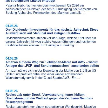
als strategische Chance entpuppt
Palantir bleibt nach einem durchwachsenen Q2 2024 ein
polarisierender KI-Player, dessen Kursrückgang nach Ansicht von
Seeking Alpha eine Fehlreaktion des Marktes darstellt. ...
04.08.26
Drei Dividenden-Investments für das nächste Jahrzehnt: Diese
Auswahl setzt auf Stabilität und stetigen Cashflow
Dividendeninvestoren stehen vor der Frage, welche Titel über ein
ganzes Jahrzehnt hinweg stabile Ausschüttungen und resilienten
Cashflow liefern können. Ein Beitrag auf Seeking ...
04.08.26
Amazon auf dem Weg zur 1-Billionen-Marke mit AWS – warum
Anleger das „FCF- und Schuldenrauschen“ ausblenden sollen
Amazon nähert sich in der Bewertung der Marke von 1 Billion US-
Dollar und profitiert dabei von einer wieder anziehenden
Wachstumsdynamik in der Cloud-​Sparte AWS. Ein ...
04.08.26
Rocket Lab unter Druck: Verwässerung, teure Iridium-
Übernahme und der Wettlauf gegen die Zeit beim Neutron-
Raketenprogramm
Rocket Lab steht vor einem strategischen Wendepunkt: Massive