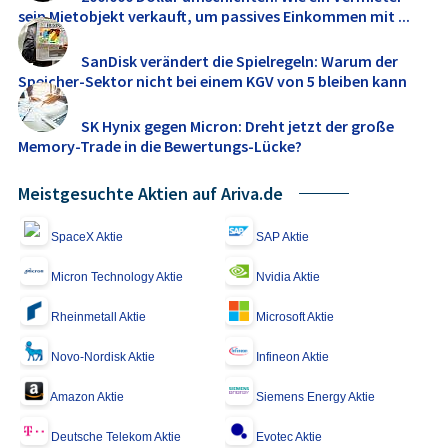
sein Mietobjekt verkauft, um passives Einkommen mit ...
SanDisk verändert die Spielregeln: Warum der
Speicher-Sektor nicht bei einem KGV von 5 bleiben kann
SK Hynix gegen Micron: Dreht jetzt der große
Memory‑Trade in die Bewertungs-Lücke?
Meistgesuchte Aktien auf Ariva.de
SpaceX Aktie
SAP Aktie
Micron Technology Aktie
Nvidia Aktie
Rheinmetall Aktie
Microsoft Aktie
Novo-Nordisk Aktie
Infineon Aktie
Amazon Aktie
Siemens Energy Aktie
Deutsche Telekom Aktie
Evotec Aktie