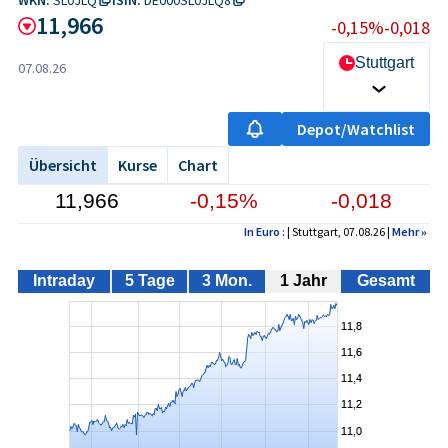
11,966
-0,15%
-0,018
Stuttgart
07.08.26
Depot/Watchlist
Übersicht
Kurse
Chart
11,966
-0,15%
-0,018
In Euro
: | Stuttgart, 07.08.26 |
Mehr
»
Intraday
5 Tage
3 Mon.
1 Jahr
Gesamt