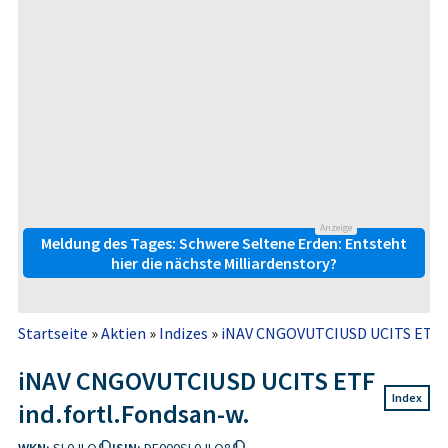
Anzeige
Meldung des Tages: Schwere Seltene Erden: Entsteht
hier die nächste Milliardenstory?
Startseite
»
Aktien
»
Indizes
»
iNAV CNGOVUTCIUSD UCITS ETF in
iNAV CNGOVUTCIUSD UCITS ETF
Index
ind.fortl.Fondsan-w.
WKN:
SL0JLQ
ISIN:
DE000SL0JLQ8