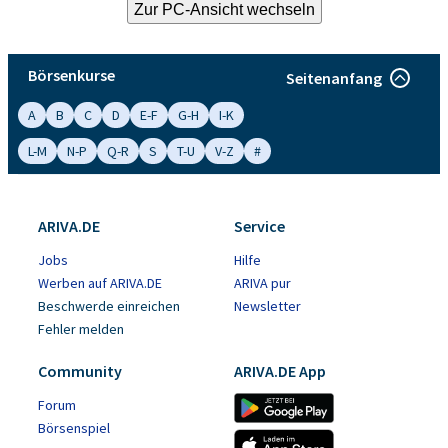
Börsenkurse
Seitenanfang
A
B
C
D
E-F
G-H
I-K
L-M
N-P
Q-R
S
T-U
V-Z
#
ARIVA.DE
Service
Jobs
Hilfe
Werben auf ARIVA.DE
ARIVA pur
Beschwerde einreichen
Newsletter
Fehler melden
Community
ARIVA.DE App
Forum
Börsenspiel