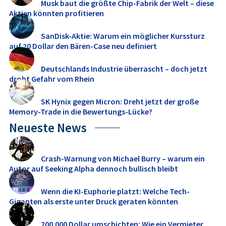
Musk baut die größte Chip-Fabrik der Welt – diese
Aktien könnten profitieren
SanDisk-Aktie: Warum ein möglicher Kurssturz
auf 20 Dollar den Bären-Case neu definiert
Deutschlands Industrie überrascht – doch jetzt
droht Gefahr vom Rhein
SK Hynix gegen Micron: Dreht jetzt der große
Memory‑Trade in die Bewertungs-Lücke?
Neueste News
Crash-Warnung von Michael Burry – warum ein
Autor auf Seeking Alpha dennoch bullisch bleibt
Wenn die KI-Euphorie platzt: Welche Tech-
Giganten als erste unter Druck geraten könnten
200.000 Dollar umschichten: Wie ein Vermieter