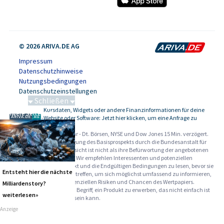
© 2026 ARIVA.DE AG
Impressum
Datenschutzhinweise
Nutzungsbedingungen
Datenschutzeinstellungen
Schließen
Kursdaten, Widgets oder andere Finanzinformationen für deine
Schwere Seltene Erden
-
Website oder Software: Jetzt hier klicken, um eine Anfrage zu
stellen.
Alle Angaben ohne Gewähr - Dt. Börsen, NYSE und Dow Jones 15 Min. verzögert.
Werbehinweise:
Die Billigung des Basisprospekts durch die Bundesanstalt für
Finanzdienstleistungsaufsicht ist nicht als ihre Befürwortung der angebotenen
Wertpapiere zu verstehen. Wir empfehlen Interessenten und potenziellen
Anlegern den Basisprospekt und die Endgültigen Bedingungen zu lesen, bevor sie
Entsteht hier die nächste
eine Anlageentscheidung treffen, um sich möglichst umfassend zu informieren,
insbesondere über die potenziellen Risiken und Chancen des Wertpapiers.
Milliardenstory?
Warnhinweise: Sie sind im Begriff, ein Produkt zu erwerben, das nicht einfach ist
weiterlesen»
und schwer zu verstehen sein kann.
Anzeige