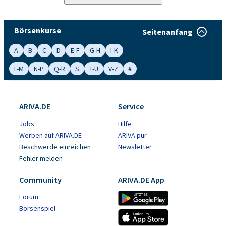
Börsenkurse
Seitenanfang
A
B
C
D
E-F
G-H
I-K
L-M
N-P
Q-R
S
T-U
V-Z
#
ARIVA.DE
Service
Jobs
Hilfe
Werben auf ARIVA.DE
ARIVA pur
Beschwerde einreichen
Newsletter
Fehler melden
Community
ARIVA.DE App
Forum
Börsenspiel