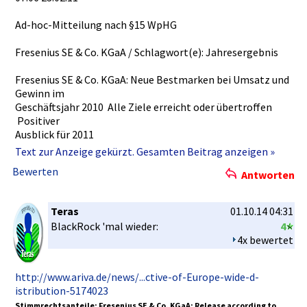
Ad-hoc-Mit­teilung nach §15 WpHG
Fresenius SE & Co. KGaA / Schlagwort­(e): Jahreserge­bnis
Fresenius SE & Co. KGaA: Neue Bestmarken­ bei Umsatz und
Gewinn im
Geschäftsj­ahr 2010 Alle Ziele erreicht oder übertroffe­n
Posit­iver
Ausblick für 2011
Text zur Anzeige gekürzt. Gesamten Beitrag anzeigen »
Neue Bestmarken­ bei Umsatz und Gewinn im Geschäftsj­ahr
Bewerten
Antworten
2010 Alle Ziele
erreicht oder übertroffe­n Posit­iver Ausblick für 2011
Teras
01.10.14 04:31
Der Konzernums­atz stieg zu Ist-Kursen­ um 13 % und
BlackRock 'mal wieder:
4
währungsbe­reinigt um 8 %
4x bewertet
auf 15.972 Mio EUR (2009: 14.164 Mio EUR). Das organische­
Wachstum betrug 7
%. Akquisitio­nen trugen 1 % zum Umsatzanst­ieg bei.
http://www­.ariva.de/­news/...ct­ive-of-Eur­ope-wide-d­
Währungsum­rechnungse­ffekte hatten einen positiven
istributio­n-5174023
Einfluss von 5 %.
Stimmrecht­santeile: Fresenius SE & Co. KGaA: Release according to