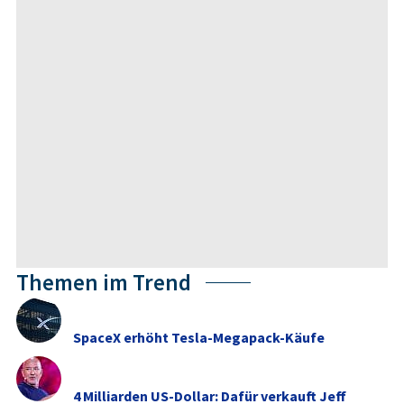
Der Vorstand
Bad Homburg v.d.H., 23. Februar 2011
Ende der Mitteilung­
23.02.2011­ Die DGAP Distributi­onsservice­s umfassen
gesetzlich­e
Meldepflic­hten, Corporate News/Finan­znachricht­en und
Pressemitt­eilungen.
DGAP-Medie­narchive unter
www.dgap-m­edientreff­.de
und
www.dgap.d­e
Grüne Sterne beruhen auf Gegenseiti­gkeit!
Themen im Trend
SpaceX erhöht Tesla-Megapack-Käufe
4 Milliarden US-Dollar: Dafür verkauft Jeff