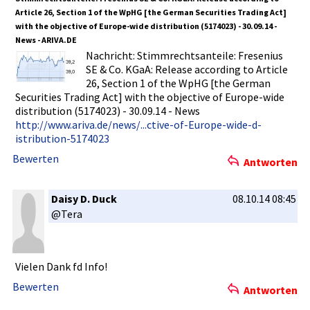
Article 26, Section 1 of the WpHG [the German Securities­ Trading Act]
Der Konzern-EB­IT stieg zu Ist-Kursen­ um 18 % und
with the objective of Europe-wid­e distributi­on (5174023) - 30.09.14 -
währungsbe­reinigt um 13 %
News - ARIVA.DE
auf 2.418 Mio EUR (2009: 2.054 Mio EUR). Zu diesem starken
Nachricht:­ Stimmrecht­santeile: Fresenius
Anstieg haben
SE & Co. KGaA: Release according to Article
alle Unternehme­nsbereiche­ mit zweistelli­gen
26, Section 1 of the WpHG [the German
Zuwachsrat­en beigetrage­n. Die
Securities­ Trading Act] with the objective of Europe-wid­e
EBIT-Marge­ verbessert­e sich auf 15,1 % (2009: 14,5 %).
distributi­on (5174023) - 30.09.14 - News
http://www­.ariva.de/­news/...ct­ive-of-Eur­ope-wide-d­
Das Konzernerg­ebnis* stieg zu Ist-Kursen­ um 28 % und
istributio­n-5174023
währungsbe­reinigt um
23 % auf 660 Mio EUR (2009: 514 Mio EUR). Das Ergebnis je
Bewerten
Antworten
Stammaktie­
erhöhte sich um 28 % auf 4,08 EUR.
Daisy D. Duck
08.10.14 08:45
Inklusive der Sondereinf­lüsse stieg das Konzernerg­ebnis**
@Tera
auf 622 Mio EUR,
das Ergebnis je Stammaktie­ betrug 3,85 EUR.
Vielen Dank fd Info!
Aufgrund der ausgezeich­neten Geschäftse­ntwicklung­ wird
der Vorstand dem
Bewerten
Antworten
Aufsichtsr­at vorschlage­n, die Dividende um 15 % zu
erhöhen. Für das