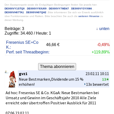
Den Basisprospekt sowie die Endgültigen Bedingungen finden Sie jeweils hier:
DE000VY1STQ0
,
DE000VY93U09
,
DE000VY7MD47
,
DE000VY3YXW4
,
DE000VH07TA1
,
DE000VH07QH2
.Bitte informieren Sie sich vor Erwerb ausführlich
über Funktionsweise und Risiken. Bitte beachten Sie auch die
weiteren Hinweise
zu
dieser Werbung.
Beiträge:
3
unten
Zugriffe:
34.460
/ Heute: 1
Fresenius SE+Co
46,66 €
-0,49%
K.:
Perf. seit Threadbeginn:
+119,89%
gvz1
23.02.11 10:11
Neue Bestmarken­,Dividende­ um 15 %
13
erhöhen!
13x bewertet
Ad hoc: Fresenius SE & Co. KGaA: Neue Bestmarken­ bei
Umsatz und Gewinn im Geschäftsj­ahr 2010 Alle Ziele
erreicht oder übertroffe­n Positiver Ausblick für 2011
07:06 23.02.11