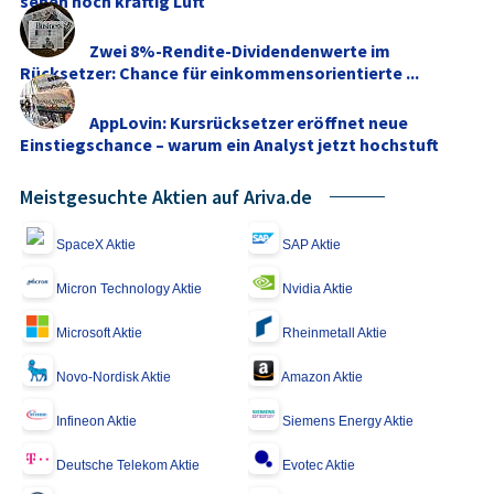
sehen noch kräftig Luft
Zwei 8%-Rendite-Dividendenwerte im
Rücksetzer: Chance für einkommensorientierte ...
AppLovin: Kursrücksetzer eröffnet neue
Einstiegschance – warum ein Analyst jetzt hochstuft
Meistgesuchte Aktien auf Ariva.de
SpaceX Aktie
SAP Aktie
Micron Technology Aktie
Nvidia Aktie
Microsoft Aktie
Rheinmetall Aktie
Novo-Nordisk Aktie
Amazon Aktie
Infineon Aktie
Siemens Energy Aktie
Deutsche Telekom Aktie
Evotec Aktie