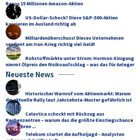
Bezos 15 Millionen Amazon-Aktien
US-Dollar-Schock? Diese S&P-500-Aktien
kassieren im Ausland richtig ab
Milliardenüberschuss! Dieses Unternehmen
verdient am Iran-Krieg richtig viel Geld!
Rohstoffmärkte unter Strom: Hormon-Einigung
nimmt Ölpreis den Risikoaufschlag – was das für Anleger
...
Neueste News
Historischer Warnruf vom Aktienmarkt: Warum
die aktuelle Rally laut Jahrzehnte-Muster gefährlich ist
Celestica schockt mit Rückzug aus
Rechenzentren – warum das die größte Einstiegschance
seit Jahren ...
Telekom startet die Aufholjagd – Analysten