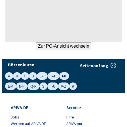
Börsenkurse
Seitenanfang
A
B
C
D
E-F
G-H
I-K
L-M
N-P
Q-R
S
T-U
V-Z
#
ARIVA.DE
Service
Jobs
Hilfe
Werben auf ARIVA.DE
ARIVA pur