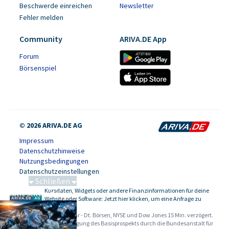
Beschwerde einreichen
Newsletter
Fehler melden
Community
ARIVA.DE App
Forum
Börsenspiel
© 2026 ARIVA.DE AG
Impressum
Datenschutzhinweise
Nutzungsbedingungen
Datenschutzeinstellungen
Schließen
Kursdaten, Widgets oder andere Finanzinformationen für deine
Schwere Seltene Erden
-
Website oder Software: Jetzt hier klicken, um eine Anfrage zu
stellen.
Alle Angaben ohne Gewähr - Dt. Börsen, NYSE und Dow Jones 15 Min. verzögert.
Werbehinweise:
Die Billigung des Basisprospekts durch die Bundesanstalt für