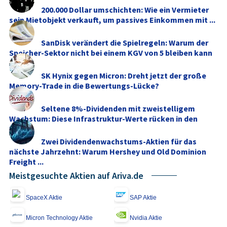
200.000 Dollar umschichten: Wie ein Vermieter
sein Mietobjekt verkauft, um passives Einkommen mit ...
SanDisk verändert die Spielregeln: Warum der
Speicher-Sektor nicht bei einem KGV von 5 bleiben kann
SK Hynix gegen Micron: Dreht jetzt der große
Memory‑Trade in die Bewertungs-Lücke?
Seltene 8%-Dividenden mit zweistelligem
Wachstum: Diese Infrastruktur-Werte rücken in den
Fokus
Zwei Dividendenwachstums-Aktien für das
nächste Jahrzehnt: Warum Hershey und Old Dominion
Freight ...
Meistgesuchte Aktien auf Ariva.de
SpaceX Aktie
SAP Aktie
Micron Technology Aktie
Nvidia Aktie