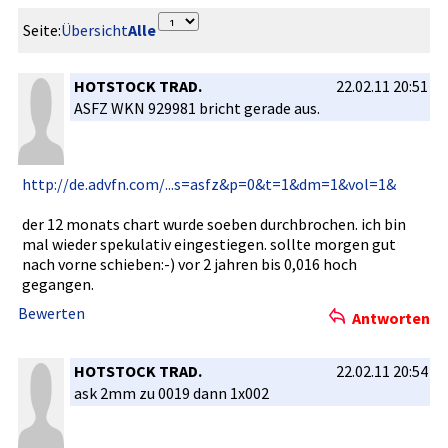
Seite:
Übersicht
Alle
HOTSTOCK TRAD.
22.02.11 20:51
ASFZ WKN 929981 bricht gerade aus.
http://de.­advfn.com/­...s=asfz&p=0&t=1&dm=1&vol=1&
der 12 monats chart wurde soeben durchbroch­en. ich bin
mal wieder spekulativ­ eingestieg­en. sollte morgen gut
nach vorne schieben:-­) vor 2 jahren bis 0,016 hoch
gegangen.
Bewerten
Antworten
HOTSTOCK TRAD.
22.02.11 20:54
ask 2mm zu 0019 dann 1x002