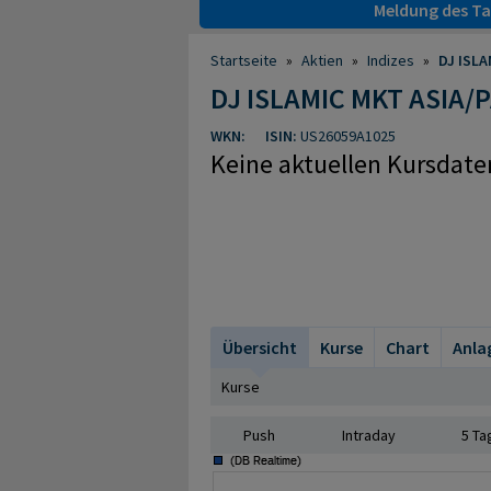
Meldung des Tag
Startseite
»
Aktien
»
Indizes
»
DJ ISLA
DJ ISLAMIC MKT ASIA/
WKN:
ISIN:
US26059A1025
Keine aktuellen Kursdate
Übersicht
Kurse
Chart
Anla
Kurse
Push
Intraday
5 Ta