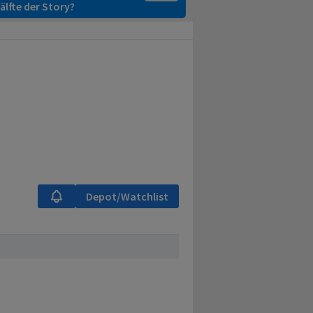
älfte der Story?
Depot/Watchlist