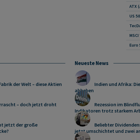
US 5
TecDA
MSCI
Euro 
Neueste News
abrik der Welt – diese Aktien
Indien und Afrika: D
abheben
rrascht – doch jetzt droht
Rezession im Blindfl
Indikatoren trotz starkem Ar
t jetzt der große
Beliebter Dividenden
cke?
jetzt umschichtet und zwei a