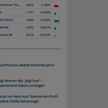
ATX (Austrian Traded.
6.653
-1,36%
00
7.757
+0,59%
X (Perf.)
4.069
+1,69%
 World
5.001
+0,61%
Stoxx 50
6.524
+0,33%
iese Pharma-Aktien könnten jetzt
ug? Warum die „Big Four“-
beitsmarkt Alarm schlagen
star vor dem Aus? Warum ein Profi
ndere Zahler bevorzugt