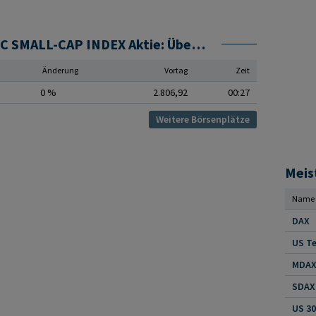
DJ ISLAMIC MKT ASIA/PACIFIC SMALL-CAP INDEX Aktie: Übersicht Handelsplätze
Änderung
Vortag
Zeit
0 %
2.806,92
00:27
Weitere Börsenplätze
Meis
Name
DAX
US Te
MDAX 
SDAX 
US 30