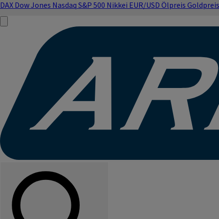
DAX
Dow Jones
Nasdaq
S&P 500
Nikkei
EUR/USD
Ölpreis
Goldprei