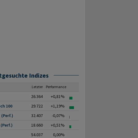
tgesuchte Indizes
Letzter
Performance
26.364
+0,81%
ch 100
29.722
+1,19%
(Perf.)
32.407
-0,07%
(Perf.)
18.660
+0,51%
54.037
0,00%