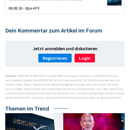
06.08.26 - dpa-AFX
Dein Kommentar zum Artikel im Forum
Jetzt anmelden und diskutieren
Registrieren
Login
Hinweis:
ARIVA.DE veröffentlicht in dieser Rubrik Analysen, Kolumnen und Nachrichten aus
verschiedenen Quellen. Die ARIVA.DE AG ist nicht verantwortlich für Inhalte, die erkennbar von
Dritten in den „News“-Bereich dieser Webseite eingestellt worden sind, und macht sich diese
nicht zu Eigen. Diese Inhalte sind insbesondere durch eine entsprechende „von“-Kennzeichnung
unterhalb der Artikelüberschrift und/oder durch den Link „Um den vollständigen Artikel zu lesen,
klicken Sie bitte hier.“ erkennbar; verantwortlich für diese Inhalte ist allein der genannte Dritte.
Themen im Trend