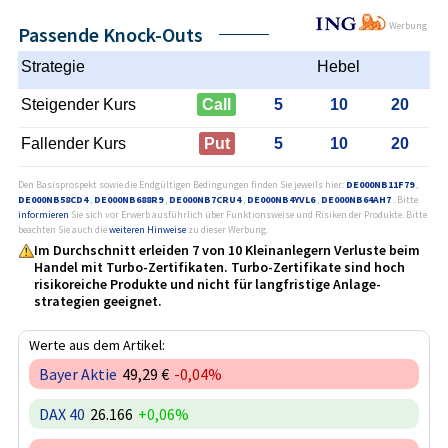
Werbung
Passende Knock-Outs
Strategie
Hebel
Steigender Kurs
Call
5
10
20
Fallender Kurs
Put
5
10
20
Den Basisprospekt sowie die Endgültigen Bedingungen finden Sie jeweils hier:
DE000NB11F79
,
DE000NB58CD4
,
DE000NB688R9
,
DE000NB7CRU4
,
DE000NB4YVL6
,
DE000NB64AH7
. Bitte
informieren
Sie sich vor Erwerb ausführlich über Funktionsweise und Risiken der Produkte. Bitte
beachten Sie auch die
weiteren Hinweise
zu dieser Werbung.
Im Durchschnitt erleiden 7 von 10 Kleinanlegern Verluste beim
Handel mit Turbo-Zertifikaten. Turbo-Zertifikate sind hoch
risikoreiche Produkte und nicht für langfristige Anlage­
strategien geeignet.
Werte aus dem Artikel:
Bayer Aktie
49,29 €
-0,04%
DAX 40
26.166
+0,06%