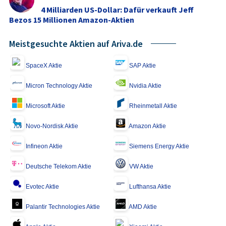
4 Milliarden US-Dollar: Dafür verkauft Jeff
Bezos 15 Millionen Amazon-Aktien
Meistgesuchte Aktien auf Ariva.de
SpaceX Aktie
SAP Aktie
Micron Technology Aktie
Nvidia Aktie
Microsoft Aktie
Rheinmetall Aktie
Novo-Nordisk Aktie
Amazon Aktie
Infineon Aktie
Siemens Energy Aktie
Deutsche Telekom Aktie
VW Aktie
Evotec Aktie
Lufthansa Aktie
Palantir Technologies Aktie
AMD Aktie