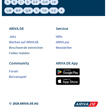
A
B
C
D
E-F
G-H
I-K
L-M
N-P
Q-R
S
T-U
V-Z
#
ARIVA.DE
Service
Jobs
Hilfe
Werben auf ARIVA.DE
ARIVA pur
Beschwerde einreichen
Newsletter
Fehler melden
Community
ARIVA.DE App
Forum
Börsenspiel
© 2026 ARIVA.DE AG