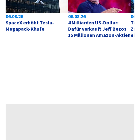
06.08.26
06.08.26
06.0
SpaceX erhöht Tesla-
4 Milliarden US-Dollar: 
Tag 
Megapack-Käufe
Dafür verkauft Jeff Bezos 
Zahl
15 Millionen Amazon-Aktien
ein