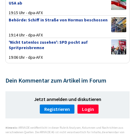
USA ab
19:15 Uhr - dpa-AFX
Behörde: Schiff in Straße von Hormus beschossen
19:14 Uhr - dpa-AFX
'Nicht tatenlos zusehen': SPD pocht auf
Spritpreisbremse
19:06 Uhr - dpa-AFX
Dein Kommentar zum Artikel im Forum
Jetzt anmelden und diskutieren
Registrieren
Login
Hinweis:
ARIVA.DE veröffentlicht in dieser Rubrik Analysen, Kolumnen und Nachrichten aus
verschiedenen Quellen. Die ARIVA.DE AG ist nicht verantwortlich für Inhalte, die erkennbar von