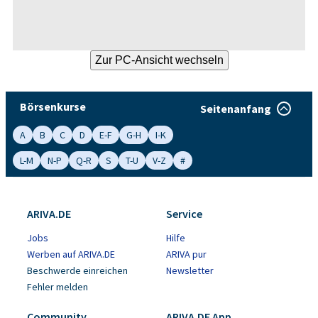
Börsenkurse
Seitenanfang
A
B
C
D
E-F
G-H
I-K
L-M
N-P
Q-R
S
T-U
V-Z
#
ARIVA.DE
Service
Jobs
Hilfe
Werben auf ARIVA.DE
ARIVA pur
Beschwerde einreichen
Newsletter
Fehler melden
Community
ARIVA.DE App