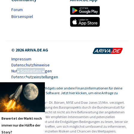
Forum
Börsenspiel
© 2026 ARIVA.DE AG
Impressum
Datenschutzhinweise
Schließen
Nutzungsbedingungen
Datenschutzeinstellungen
Saga bei 0,53 CAD
Kursdaten, Widgets oder andere Finanzinformationen für deine
-
Website oder Software: Jetzt hier klicken, um eine Anfrage zu
stellen.
Alle Angaben ohne Gewähr - Dt. Börsen, NYSE und Dow Jones 15 Min. verzögert.
Werbehinweise:
Die Billigung des Basisprospekts durch die Bundesanstalt für
Finanzdienstleistungsaufsicht ist nicht als ihre Befürwortung der angebotenen
Wertpapiere zu verstehen. Wir empfehlen Interessenten und potenziellen
Bewertet der Markt noch
Anlegern den Basisprospekt und die Endgültigen Bedingungen zu lesen, bevor sie
immer nur die Hälfte der
eine Anlageentscheidung treffen, um sich möglichst umfassend zu informieren,
insbesondere über die potenziellen Risiken und Chancen des Wertpapiers.
Story?