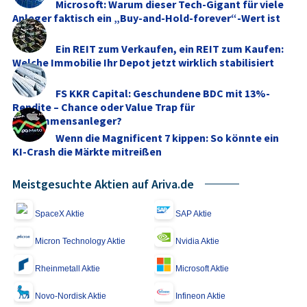
Microsoft: Warum dieser Tech-Gigant für viele
Anleger faktisch ein „Buy-and-Hold-forever“-Wert ist
Ein REIT zum Verkaufen, ein REIT zum Kaufen:
Welche Immobilie Ihr Depot jetzt wirklich stabilisiert
FS KKR Capital: Geschundene BDC mit 13%-
Rendite – Chance oder Value Trap für
Einkommensanleger?
Wenn die Magnificent 7 kippen: So könnte ein
KI-Crash die Märkte mitreißen
Meistgesuchte Aktien auf Ariva.de
SpaceX Aktie
SAP Aktie
Micron Technology Aktie
Nvidia Aktie
Rheinmetall Aktie
Microsoft Aktie
Novo-Nordisk Aktie
Infineon Aktie