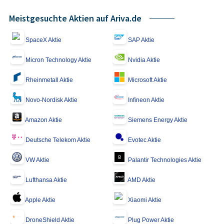
Meistgesuchte Aktien auf Ariva.de
SpaceX Aktie
SAP Aktie
Micron Technology Aktie
Nvidia Aktie
Rheinmetall Aktie
Microsoft Aktie
Novo-Nordisk Aktie
Infineon Aktie
Amazon Aktie
Siemens Energy Aktie
Deutsche Telekom Aktie
Evotec Aktie
VW Aktie
Palantir Technologies Aktie
Lufthansa Aktie
AMD Aktie
Apple Aktie
Xiaomi Aktie
DroneShield Aktie
Plug Power Aktie