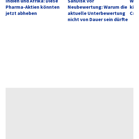
Indien und Afrika: Diese 
SanDisk vor 
Wenn
Pharma-Aktien könnten 
Neubewertung: Warum die 
kipp
jetzt abheben
aktuelle Unterbewertung 
Cra
nicht von Dauer sein dürfte