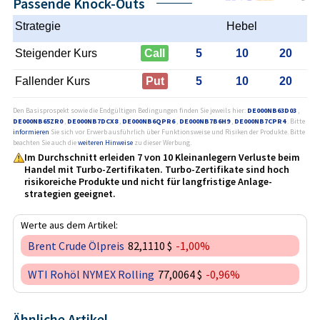
Passende Knock-Outs
Strategie
Hebel
Steigender Kurs
Call
5
10
20
Fallender Kurs
Put
5
10
20
Den Basisprospekt sowie die Endgültigen Bedingungen finden Sie jeweils hier:
DE000NB63D03
,
DE000NB65ZR0
,
DE000NB7DCX8
,
DE000NB6QPR6
,
DE000NB7B6H9
,
DE000NB7CPR4
. Bitte
informieren
Sie sich vor Erwerb ausführlich über Funktionsweise und Risiken der Produkte. Bitte
beachten Sie auch die
weiteren Hinweise
zu dieser Werbung.
Im Durchschnitt erleiden 7 von 10 Kleinanlegern Verluste beim
Handel mit Turbo-Zertifikaten. Turbo-Zertifikate sind hoch
risikoreiche Produkte und nicht für langfristige Anlage­
strategien geeignet.
Werte aus dem Artikel:
Brent Crude Ölpreis
82,1110 $
-1,00%
WTI Rohöl NYMEX Rolling
77,0064 $
-0,96%
Ähnliche Artikel