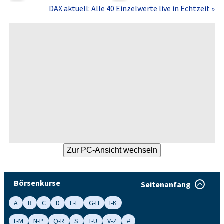
DAX aktuell: Alle 40 Einzelwerte live in Echtzeit »
Börsenkurse
Seitenanfang
A
B
C
D
E-F
G-H
I-K
L-M
N-P
Q-R
S
T-U
V-Z
#