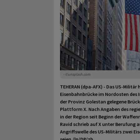
- ©unsplash.com
TEHERAN (dpa-AFX) - Das US-Militär 
Eisenbahnbrücke im Nordosten des I
der Provinz Golestan gelegene Brücke
Plattform X. Nach Angaben des regier
in der Region seit Beginn der Waffen
Ravid schrieb auf X unter Berufung 
Angriffswelle des US-Militärs zwei 
seien./ln/DP/zb