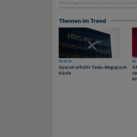
Webseite eingestellt worden sind, und macht sich diese nic
vollständigen Artikel zu lesen, klicken Sie bitte hier.“ erkenn
Themen im Trend
06.08.26
06.
SpaceX erhöht Tesla-Megapack-
4 
Käufe
ve
A