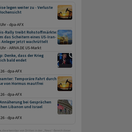
ise legen weiter zu - Verluste
Wochensicht
 Uhr - dpa-AFX
is-Rally treibt Rohstoffmärkte:
 das Scheitern eines US-Iran-
 Anleger jetzt wachrüttelt
 Uhr - ARIVA.DE US-Markt
: Denke, dass der Krieg
ich bald endet
.26 - dpa-AFX
eamter: Temporäre Fahrt durch
ße von Hormus mautfrei
.26 - dpa-AFX
 Annäherung bei Gesprächen
hen Libanon und Israel
.26 - dpa-AFX
e, die erkennbar von Dritten in den „News“-Bereich dieser