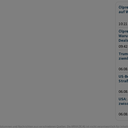
Ölpre
auf 
10:21
Ölpre
Warum
Deals
09:42
Trump
zieml
06.08
US-B
Stra
06.08
USA:
zwisc
06.08
 Kolumnen und Nachrichten aus verschiedenen Quellen. Die ARIVA.DE AG ist nicht verantwortlich für Inhalt