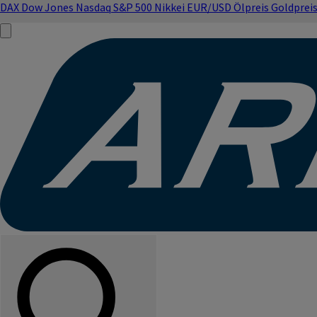
DAX
Dow Jones
Nasdaq
S&P 500
Nikkei
EUR/USD
Ölpreis
Goldprei