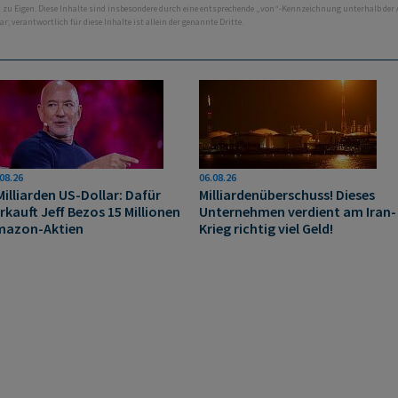
ht zu Eigen. Diese Inhalte sind insbesondere durch eine entsprechende „von“-Kennzeichnung unterhalb der
bar; verantwortlich für diese Inhalte ist allein der genannte Dritte.
08.26
06.08.26
Milliarden US-Dollar: Dafür
Milliardenüberschuss! Dieses
rkauft Jeff Bezos 15 Millionen
Unternehmen verdient am Iran-
mazon-Aktien
Krieg richtig viel Geld!