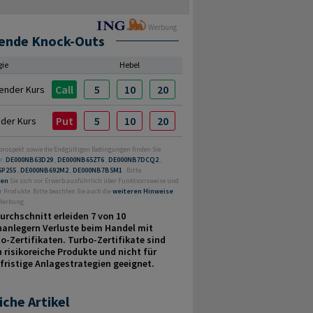
Werbung
ende Knock-Outs
gie
Hebel
Call
5
10
20
ender Kurs
Put
5
10
20
nder Kurs
prospekt sowie die Endgültigen Bedingungen finden Sie
r:
DE000NB63D29
,
DE000NB65ZT6
,
DE000NB7DCQ2
,
6P255
,
DE000NB692M2
,
DE000NB7B5M1
. Bitte
ren
Sie sich vor Erwerb ausführlich über Funktionsweise und
r Produkte. Bitte beachten Sie auch die
weiteren Hinweise
 Werbung.
urchschnitt erleiden 7 von 10
nanlegern Verluste beim Handel mit
o-Zertifikaten. Turbo-Zertifikate sind
 risikoreiche Produkte und nicht für
fristige Anlage­strategien geeignet.
iche Artikel