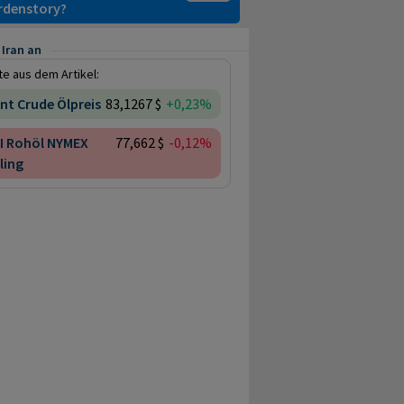
ardenstory?
 Iran an
e aus dem Artikel:
nt Crude Ölpreis
83,1267 $
+0,23%
I Rohöl NYMEX
77,662 $
-0,12%
ling