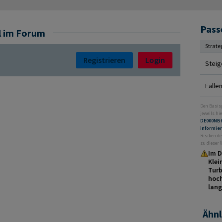
Pass
l im Forum
Strate
Registrieren
Login
Steig
Falle
Den Basis
jeweils hie
DE000NB
informie
Risiken de
zu dieser
Im D
Klei
Turb
hoch
lang
Ähnl