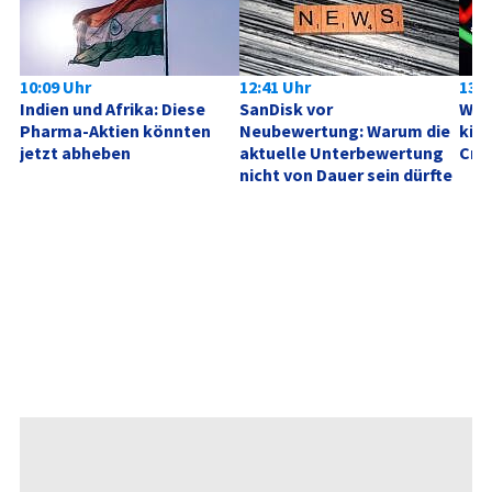
10:09 Uhr
12:41 Uhr
13:4
Indien und Afrika: Diese 
SanDisk vor 
Wenn
Pharma-Aktien könnten 
Neubewertung: Warum die 
kipp
jetzt abheben
aktuelle Unterbewertung 
Cra
nicht von Dauer sein dürfte