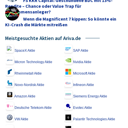
FS KKR Capital: Geschundene BDC mit 13%-
Rendite – Chance oder Value Trap für
Einkommensanleger?
Wenn die Magnificent 7 kippen: So könnte ein
KI-Crash die Märkte mitreißen
Meistgesuchte Aktien auf Ariva.de
SpaceX Aktie
SAP Aktie
Micron Technology Aktie
Nvidia Aktie
Rheinmetall Aktie
Microsoft Aktie
Novo-Nordisk Aktie
Infineon Aktie
Amazon Aktie
Siemens Energy Aktie
Deutsche Telekom Aktie
Evotec Aktie
VW Aktie
Palantir Technologies Aktie