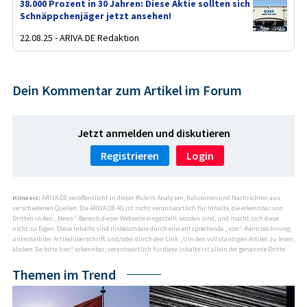
38.000 Prozent in 30 Jahren: Diese Aktie sollten sich
Schnäppchenjäger jetzt ansehen!
22.08.25 - ARIVA.DE Redaktion
Dein Kommentar zum Artikel im Forum
Jetzt anmelden und diskutieren
Registrieren
Login
Hinweis:
ARIVA.DE veröffentlicht in dieser Rubrik Analysen, Kolumnen und Nachrichten aus
verschiedenen Quellen. Die ARIVA.DE AG ist nicht verantwortlich für Inhalte, die erkennbar von
Dritten in den „News“-Bereich dieser Webseite eingestellt worden sind, und macht sich diese
nicht zu Eigen. Diese Inhalte sind insbesondere durch eine entsprechende „von“-Kennzeichnung
unterhalb der Artikelüberschrift und/oder durch den Link „Um den vollständigen Artikel zu lesen,
klicken Sie bitte hier.“ erkennbar; verantwortlich für diese Inhalte ist allein der genannte Dritte.
Themen im Trend