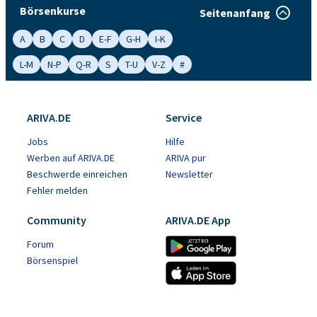
Börsenkurse
Seitenanfang
A
B
C
D
E-F
G-H
I-K
L-M
N-P
Q-R
S
T-U
V-Z
#
ARIVA.DE
Service
Jobs
Hilfe
Werben auf ARIVA.DE
ARIVA pur
Beschwerde einreichen
Newsletter
Fehler melden
Community
ARIVA.DE App
Forum
Börsenspiel