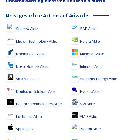
Unterbewertung nicht von Dauer sein dürfte
Meistgesuchte Aktien auf Ariva.de
SpaceX Aktie
SAP Aktie
Micron Technology Aktie
Nvidia Aktie
Rheinmetall Aktie
Microsoft Aktie
Novo-Nordisk Aktie
Infineon Aktie
Amazon Aktie
Siemens Energy Aktie
Deutsche Telekom Aktie
Evotec Aktie
Palantir Technologies Aktie
VW Aktie
Lufthansa Aktie
AMD Aktie
Apple Aktie
Xiaomi Aktie