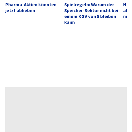
Pharma-Aktien könnten 
Spielregeln: Warum der 
Neu
jetzt abheben
Speicher-Sektor nicht bei 
akt
einem KGV von 5 bleiben 
nich
kann