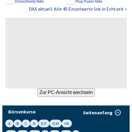
DroneShield Aktie
Plug Power Aktie
DAX aktuell: Alle 40 Einzelwerte live in Echtzeit »
Börsenkurse
Seitenanfang
A
B
C
D
E-F
G-H
I-K