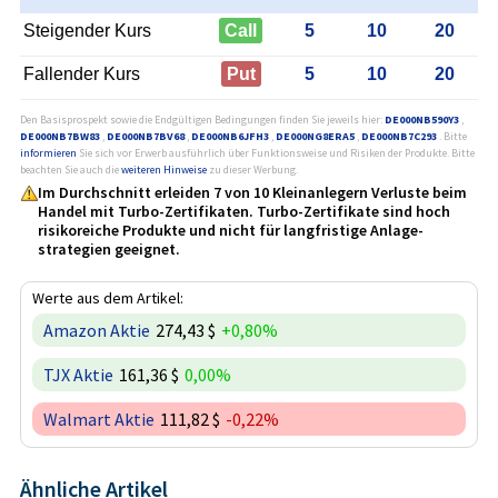
Steigender Kurs
Call
5
10
20
Fallender Kurs
Put
5
10
20
Den Basisprospekt sowie die Endgültigen Bedingungen finden Sie jeweils hier:
DE000NB590Y3
,
DE000NB7BW83
,
DE000NB7BV68
,
DE000NB6JFH3
,
DE000NG8ERA5
,
DE000NB7C293
. Bitte
informieren
Sie sich vor Erwerb ausführlich über Funktionsweise und Risiken der Produkte. Bitte
beachten Sie auch die
weiteren Hinweise
zu dieser Werbung.
Im Durchschnitt erleiden 7 von 10 Kleinanlegern Verluste beim
Handel mit Turbo-Zertifikaten. Turbo-Zertifikate sind hoch
risikoreiche Produkte und nicht für langfristige Anlage­
strategien geeignet.
Werte aus dem Artikel:
Amazon Aktie
274,43 $
+0,80%
TJX Aktie
161,36 $
0,00%
Walmart Aktie
111,82 $
-0,22%
Ähnliche Artikel