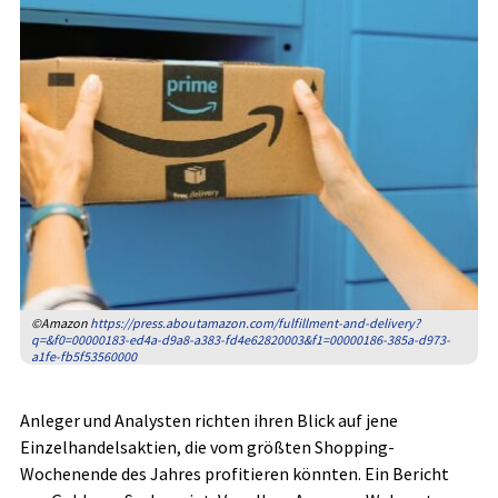
©Amazon
https://press.aboutamazon.com/fulfillment-and-delivery?
q=&f0=00000183-ed4a-d9a8-a383-fd4e62820003&f1=00000186-385a-d973-
a1fe-fb5f53560000
Anleger und Analysten richten ihren Blick auf jene
Einzelhandelsaktien, die vom größten Shopping-
Wochenende des Jahres profitieren könnten. Ein Bericht