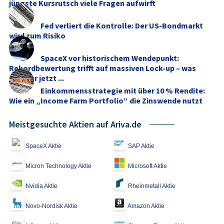
jüngste Kursrutsch viele Fragen aufwirft
Fed verliert die Kontrolle: Der US-Bondmarkt
wird zum Risiko
SpaceX vor historischem Wendepunkt:
Rekordbewertung trifft auf massiven Lock-up – was
Anleger jetzt ...
Einkommensstrategie mit über 10 % Rendite:
Wie ein „Income Farm Portfolio“ die Zinswende nutzt
Meistgesuchte Aktien auf Ariva.de
SpaceX Aktie
SAP Aktie
Micron Technology Aktie
Microsoft Aktie
Nvidia Aktie
Rheinmetall Aktie
Novo-Nordisk Aktie
Amazon Aktie