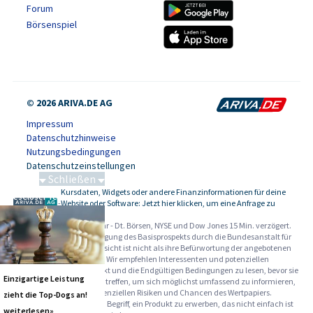
Forum
Börsenspiel
© 2026 ARIVA.DE AG
Impressum
Datenschutzhinweise
Nutzungsbedingungen
Datenschutzeinstellungen
Schließen
Kursdaten, Widgets oder andere Finanzinformationen für deine
SalesCloser Technologies
-
Website oder Software: Jetzt hier klicken, um eine Anfrage zu
stellen.
Alle Angaben ohne Gewähr - Dt. Börsen, NYSE und Dow Jones 15 Min. verzögert.
Werbehinweise:
Die Billigung des Basisprospekts durch die Bundesanstalt für
Finanzdienstleistungsaufsicht ist nicht als ihre Befürwortung der angebotenen
Wertpapiere zu verstehen. Wir empfehlen Interessenten und potenziellen
Anlegern den Basisprospekt und die Endgültigen Bedingungen zu lesen, bevor sie
Einzigartige Leistung
eine Anlageentscheidung treffen, um sich möglichst umfassend zu informieren,
insbesondere über die potenziellen Risiken und Chancen des Wertpapiers.
zieht die Top-Dogs an!
Warnhinweise: Sie sind im Begriff, ein Produkt zu erwerben, das nicht einfach ist
weiterlesen»