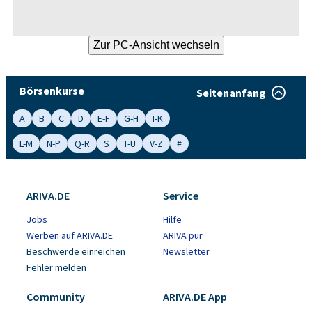
Börsenkurse
Seitenanfang
A
B
C
D
E-F
G-H
I-K
L-M
N-P
Q-R
S
T-U
V-Z
#
ARIVA.DE
Service
Jobs
Hilfe
Werben auf ARIVA.DE
ARIVA pur
Beschwerde einreichen
Newsletter
Fehler melden
Community
ARIVA.DE App