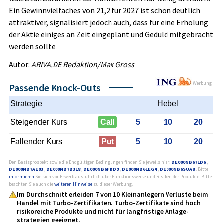
Ein Gewinnvielfaches von 21,2 für 2027 ist schon deutlich
attraktiver, signalisiert jedoch auch, dass für eine Erholung
der Aktie einiges an Zeit eingeplant und Geduld mitgebracht
werden sollte.
Autor:
ARIVA.DE Redaktion/Max Gross
Werbung
Passende Knock-Outs
Strategie
Hebel
Steigender Kurs
Call
5
10
20
Fallender Kurs
Put
5
10
20
Den Basisprospekt sowie die Endgültigen Bedingungen finden Sie jeweils hier:
DE000NB67LD6
,
DE000NB7AE03
,
DE000NB7B3L8
,
DE000NB6FBD9
,
DE000NB6LEG4
,
DE000NB6SUA8
. Bitte
informieren
Sie sich vor Erwerb ausführlich über Funktionsweise und Risiken der Produkte. Bitte
beachten Sie auch die
weiteren Hinweise
zu dieser Werbung.
Im Durchschnitt erleiden 7 von 10 Kleinanlegern Verluste beim
Handel mit Turbo-Zertifikaten. Turbo-Zertifikate sind hoch
risikoreiche Produkte und nicht für langfristige Anlage­
strategien geeignet.