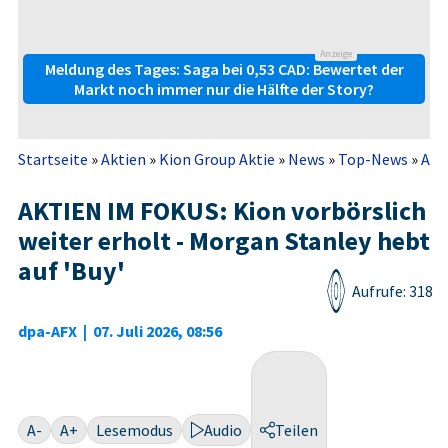
Anzeige
Meldung des Tages: Saga bei 0,53 CAD: Bewertet der
Markt noch immer nur die Hälfte der Story?
Startseite
»
Aktien
»
Kion Group Aktie
»
News
»
Top-News
»
AKT
AKTIEN IM FOKUS: Kion vorbörslich
weiter erholt - Morgan Stanley hebt
auf 'Buy'
Aufrufe: 318
dpa-AFX
|
07. Juli 2026, 08:56
A-
A+
Lesemodus
Audio
Teilen