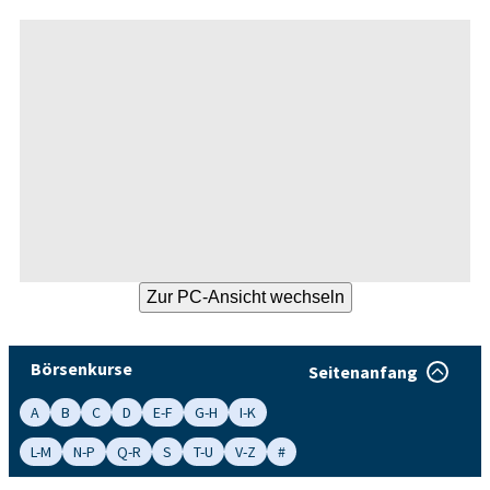
Börsenkurse
Seitenanfang
A
B
C
D
E-F
G-H
I-K
L-M
N-P
Q-R
S
T-U
V-Z
#