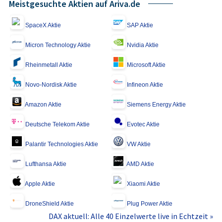
Meistgesuchte Aktien auf Ariva.de
SpaceX Aktie
SAP Aktie
Micron Technology Aktie
Nvidia Aktie
Rheinmetall Aktie
Microsoft Aktie
Novo-Nordisk Aktie
Infineon Aktie
Amazon Aktie
Siemens Energy Aktie
Deutsche Telekom Aktie
Evotec Aktie
Palantir Technologies Aktie
VW Aktie
Lufthansa Aktie
AMD Aktie
Apple Aktie
Xiaomi Aktie
DroneShield Aktie
Plug Power Aktie
DAX aktuell: Alle 40 Einzelwerte live in Echtzeit »