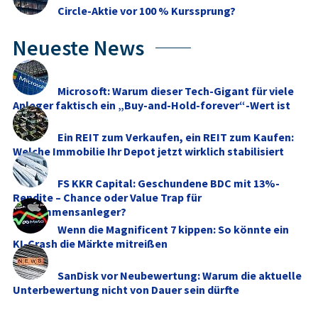
Circle-Aktie vor 100 % Kurssprung?
Neueste News
Microsoft: Warum dieser Tech-Gigant für viele
Anleger faktisch ein „Buy-and-Hold-forever“-Wert ist
Ein REIT zum Verkaufen, ein REIT zum Kaufen:
Welche Immobilie Ihr Depot jetzt wirklich stabilisiert
FS KKR Capital: Geschundene BDC mit 13%-
Rendite – Chance oder Value Trap für
Einkommensanleger?
Wenn die Magnificent 7 kippen: So könnte ein
KI-Crash die Märkte mitreißen
SanDisk vor Neubewertung: Warum die aktuelle
Unterbewertung nicht von Dauer sein dürfte