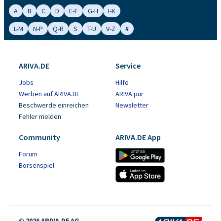
A
B
C
D
E-F
G-H
I-K
L-M
N-P
Q-R
S
T-U
V-Z
#
ARIVA.DE
Service
Jobs
Hilfe
Werben auf ARIVA.DE
ARIVA pur
Beschwerde einreichen
Newsletter
Fehler melden
Community
ARIVA.DE App
Forum
Börsenspiel
© 2026 ARIVA.DE AG