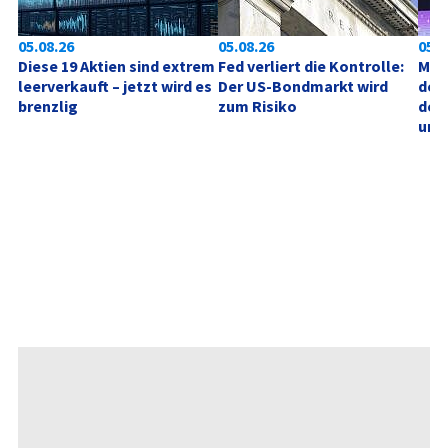
05.08.26
05.08.26
05.0
Diese 19 Aktien sind extrem 
Fed verliert die Kontrolle: 
Mic
leerverkauft – jetzt wird es 
Der US-Bondmarkt wird 
der 
brenzlig
zum Risiko
des
unt