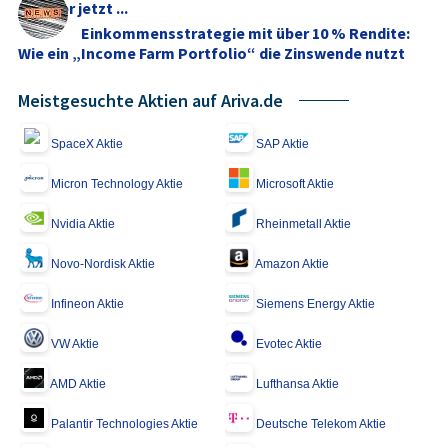
Anleger jetzt ...
Einkommensstrategie mit über 10 % Rendite:
Wie ein „Income Farm Portfolio“ die Zinswende nutzt
Meistgesuchte Aktien auf Ariva.de
SpaceX Aktie
SAP Aktie
Micron Technology Aktie
Microsoft Aktie
Nvidia Aktie
Rheinmetall Aktie
Novo-Nordisk Aktie
Amazon Aktie
Infineon Aktie
Siemens Energy Aktie
VW Aktie
Evotec Aktie
AMD Aktie
Lufthansa Aktie
Palantir Technologies Aktie
Deutsche Telekom Aktie