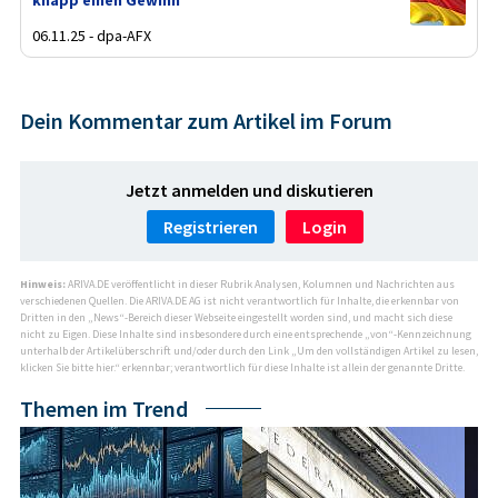
knapp einen Gewinn
06.11.25 - dpa-AFX
Dein Kommentar zum Artikel im Forum
Jetzt anmelden und diskutieren
Registrieren
Login
Hinweis:
ARIVA.DE veröffentlicht in dieser Rubrik Analysen, Kolumnen und Nachrichten aus
verschiedenen Quellen. Die ARIVA.DE AG ist nicht verantwortlich für Inhalte, die erkennbar von
Dritten in den „News“-Bereich dieser Webseite eingestellt worden sind, und macht sich diese
nicht zu Eigen. Diese Inhalte sind insbesondere durch eine entsprechende „von“-Kennzeichnung
unterhalb der Artikelüberschrift und/oder durch den Link „Um den vollständigen Artikel zu lesen,
klicken Sie bitte hier.“ erkennbar; verantwortlich für diese Inhalte ist allein der genannte Dritte.
Themen im Trend