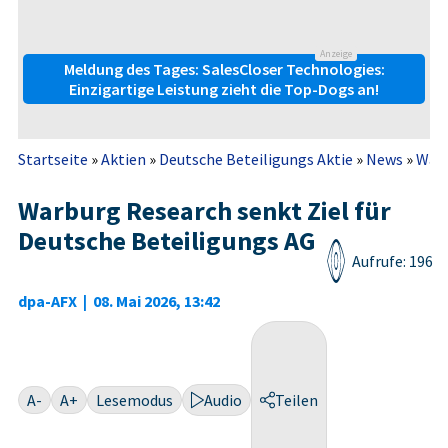
Anzeige
Meldung des Tages: SalesCloser Technologies:
Einzigartige Leistung zieht die Top-Dogs an!
Startseite
»
Aktien
»
Deutsche Beteiligungs Aktie
»
News
»
Warb
Warburg Research senkt Ziel für
Deutsche Beteiligungs AG
Aufrufe: 196
dpa-AFX
|
08. Mai 2026, 13:42
A-
A+
Lesemodus
Audio
Teilen