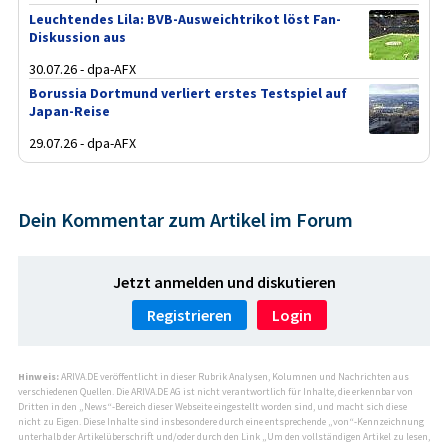
Leuchtendes Lila: BVB-Ausweichtrikot löst Fan-
Diskussion aus
30.07.26 - dpa-AFX
Borussia Dortmund verliert erstes Testspiel auf
Japan-Reise
29.07.26 - dpa-AFX
Dein Kommentar zum Artikel im Forum
Jetzt anmelden und diskutieren
Registrieren
Login
Hinweis:
ARIVA.DE veröffentlicht in dieser Rubrik Analysen, Kolumnen und Nachrichten aus
verschiedenen Quellen. Die ARIVA.DE AG ist nicht verantwortlich für Inhalte, die erkennbar von
Dritten in den „News“-Bereich dieser Webseite eingestellt worden sind, und macht sich diese
nicht zu Eigen. Diese Inhalte sind insbesondere durch eine entsprechende „von“-Kennzeichnung
unterhalb der Artikelüberschrift und/oder durch den Link „Um den vollständigen Artikel zu lesen,