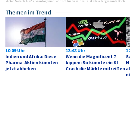
klicken Sie bitte hier.“ erkennbar; verantwortlich für diese Inhalte ist allein der genannte Dritte.
Themen im Trend
10:09 Uhr
13:48 Uhr
12:4
Indien und Afrika: Diese 
Wenn die Magnificent 7 
SanD
Pharma-Aktien könnten 
kippen: So könnte ein KI-
Neu
jetzt abheben
Crash die Märkte mitreißen
akt
nich