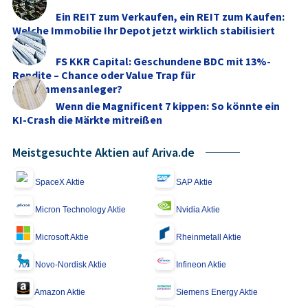
Ein REIT zum Verkaufen, ein REIT zum Kaufen:
Welche Immobilie Ihr Depot jetzt wirklich stabilisiert
FS KKR Capital: Geschundene BDC mit 13%-
Rendite – Chance oder Value Trap für
Einkommensanleger?
Wenn die Magnificent 7 kippen: So könnte ein
KI-Crash die Märkte mitreißen
Meistgesuchte Aktien auf Ariva.de
SpaceX Aktie
SAP Aktie
Micron Technology Aktie
Nvidia Aktie
Microsoft Aktie
Rheinmetall Aktie
Novo-Nordisk Aktie
Infineon Aktie
Amazon Aktie
Siemens Energy Aktie