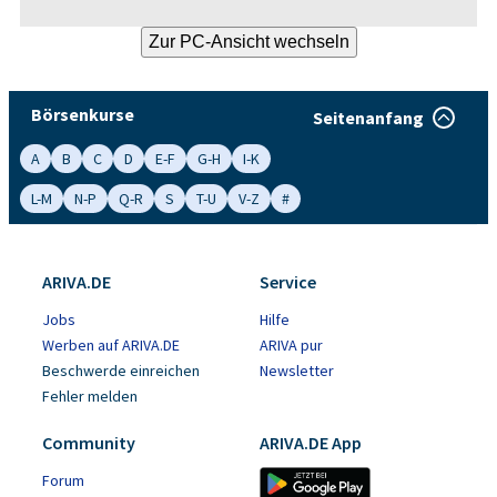
Börsenkurse
Seitenanfang
A
B
C
D
E-F
G-H
I-K
L-M
N-P
Q-R
S
T-U
V-Z
#
ARIVA.DE
Service
Jobs
Hilfe
Werben auf ARIVA.DE
ARIVA pur
Beschwerde einreichen
Newsletter
Fehler melden
Community
ARIVA.DE App
Forum