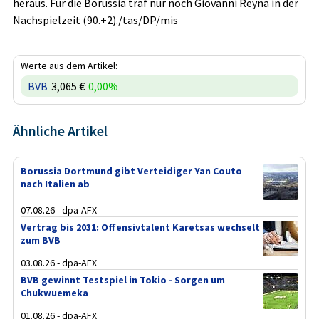
heraus. Für die Borussia traf nur noch Giovanni Reyna in der
Nachspielzeit (90.+2)./tas/DP/mis
Werte aus dem Artikel:
BVB
3,065 €
0,00%
Ähnliche Artikel
Borussia Dortmund gibt Verteidiger Yan Couto
nach Italien ab
07.08.26 - dpa-AFX
Vertrag bis 2031: Offensivtalent Karetsas wechselt
zum BVB
03.08.26 - dpa-AFX
BVB gewinnt Testspiel in Tokio - Sorgen um
Chukwuemeka
01.08.26 - dpa-AFX