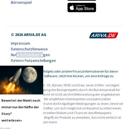
Börsenspiel
© 2026 ARIVA.DE AG
Impressum
Datenschutzhinweise
Schließen
Nutzungsbedingungen
Datenschutzeinstellungen
Saga bei 0,53 CAD
Kursdaten, Widgets oder andere Finanzinformationen für deine
-
Website oder Software: Jetzt hier klicken, um eine Anfrage zu
stellen.
Alle Angaben ohne Gewähr - Dt. Börsen, NYSE und Dow Jones 15 Min. verzögert.
Werbehinweise:
Die Billigung des Basisprospekts durch die Bundesanstalt für
Finanzdienstleistungsaufsicht ist nicht als ihre Befürwortung der angebotenen
Wertpapiere zu verstehen. Wir empfehlen Interessenten und potenziellen
Bewertet der Markt noch
Anlegern den Basisprospekt und die Endgültigen Bedingungen zu lesen, bevor sie
immer nur die Hälfte der
eine Anlageentscheidung treffen, um sich möglichst umfassend zu informieren,
insbesondere über die potenziellen Risiken und Chancen des Wertpapiers.
Story?
Warnhinweise: Sie sind im Begriff, ein Produkt zu erwerben, das nicht einfach ist
weiterlesen»
und schwer zu verstehen sein kann.
Anzeige