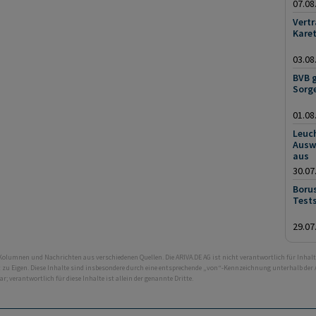
07.08
Vertr
Kare
03.08
BVB g
Sorg
01.08
Leuch
Auswe
aus
30.07
Borus
Tests
29.07
 Kolumnen und Nachrichten aus verschiedenen Quellen. Die ARIVA.DE AG ist nicht verantwortlich für Inhalt
ht zu Eigen. Diese Inhalte sind insbesondere durch eine entsprechende „von“-Kennzeichnung unterhalb der
bar; verantwortlich für diese Inhalte ist allein der genannte Dritte.