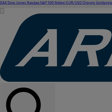
DAX
Dow Jones
Nasdaq
S&P 500
Nikkei
EUR/USD
Ölpreis
Goldprei