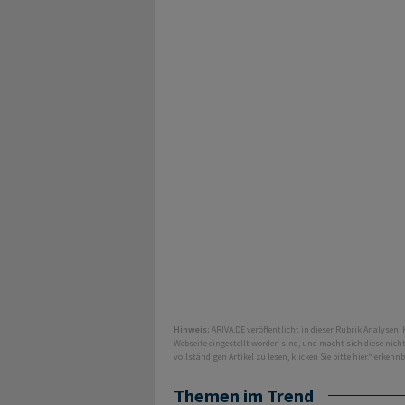
Hinweis:
ARIVA.DE veröffentlicht in dieser Rubrik Analysen,
Webseite eingestellt worden sind, und macht sich diese nic
vollständigen Artikel zu lesen, klicken Sie bitte hier.“ erkenn
Themen im Trend