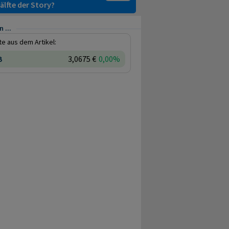
älfte der Story?
 ...
e aus dem Artikel:
B
3,0675 €
0,00%