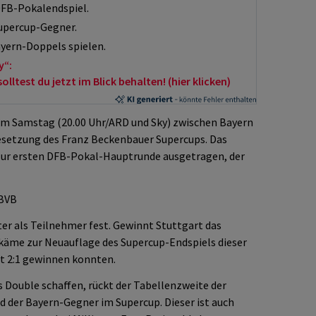
DFB-Pokalendspiel.
Supercup-Gegner.
yern-Doppels spielen.
y“:
ltest du jetzt im Blick behalten! (hier klicken)
am Samstag (20.00 Uhr/ARD und Sky) zwischen Bayern
esetzung des Franz Beckenbauer Supercups. Das
 zur ersten DFB-Pokal-Hauptrunde ausgetragen, der
 BVB
ter als Teilnehmer fest. Gewinnt Stuttgart das
s käme zur Neuauflage des Supercup-Endspiels dieser
it 2:1 gewinnen konnten.
as Double schaffen, rückt der Tabellenzweite der
 der Bayern-Gegner im Supercup. Dieser ist auch