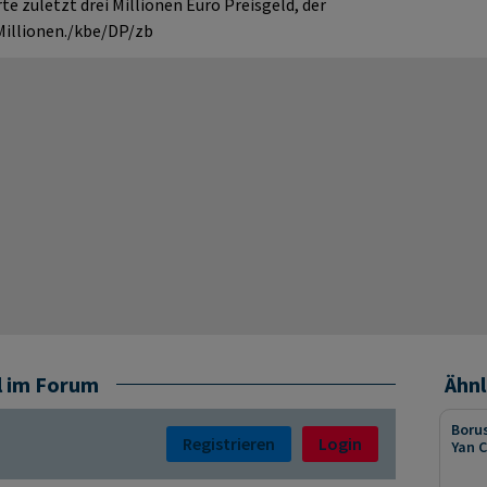
rte zuletzt drei Millionen Euro Preisgeld, der
Millionen./kbe/DP/zb
l im Forum
Ähnl
Borus
Registrieren
Login
Yan C