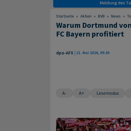
Meldung des Tag
Startseite
»
Aktien
»
BVB
»
News
»
T
Warum Dortmund von 
FC Bayern profitiert
dpa-AFX
|
21. Mai 2026, 09:30
A-
A+
Lesemodus