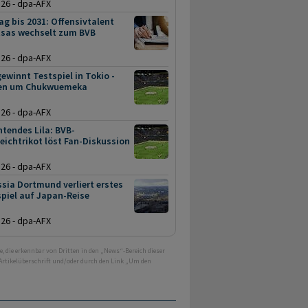
.26 - dpa-AFX
ag bis 2031: Offensivtalent
tsas wechselt zum BVB
.26 - dpa-AFX
ewinnt Testspiel in Tokio -
en um Chukwuemeka
.26 - dpa-AFX
tendes Lila: BVB-
ichtrikot löst Fan-Diskussion
.26 - dpa-AFX
sia Dortmund verliert erstes
piel auf Japan-Reise
.26 - dpa-AFX
e, die erkennbar von Dritten in den „News“-Bereich dieser
 Artikelüberschrift und/oder durch den Link „Um den