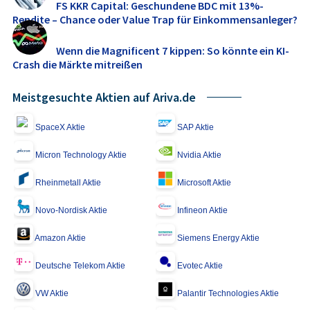
FS KKR Capital: Geschundene BDC mit 13%-
Rendite – Chance oder Value Trap für Einkommensanleger?
Wenn die Magnificent 7 kippen: So könnte ein KI-
Crash die Märkte mitreißen
Meistgesuchte Aktien auf Ariva.de
SpaceX Aktie
SAP Aktie
Micron Technology Aktie
Nvidia Aktie
Rheinmetall Aktie
Microsoft Aktie
Novo-Nordisk Aktie
Infineon Aktie
Amazon Aktie
Siemens Energy Aktie
Deutsche Telekom Aktie
Evotec Aktie
VW Aktie
Palantir Technologies Aktie