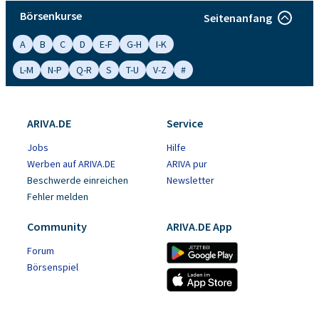
Börsenkurse
Seitenanfang
A
B
C
D
E-F
G-H
I-K
L-M
N-P
Q-R
S
T-U
V-Z
#
ARIVA.DE
Service
Jobs
Hilfe
Werben auf ARIVA.DE
ARIVA pur
Beschwerde einreichen
Newsletter
Fehler melden
Community
ARIVA.DE App
Forum
Börsenspiel