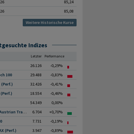
.26
85,24
.26
85,08
Weitere Historische Kurse
tgesuchte Indizes
Letzter
Performance
26.126
-0,29%
ch 100
29.488
-0,83%
(Perf.)
32.426
-0,41%
(Perf.)
18.554
-0,46%
54.349
0,00%
ATX (Austrian Traded.
6.704
+0,70%
00
7.731
-0,19%
X (Perf.)
3.947
-0,89%