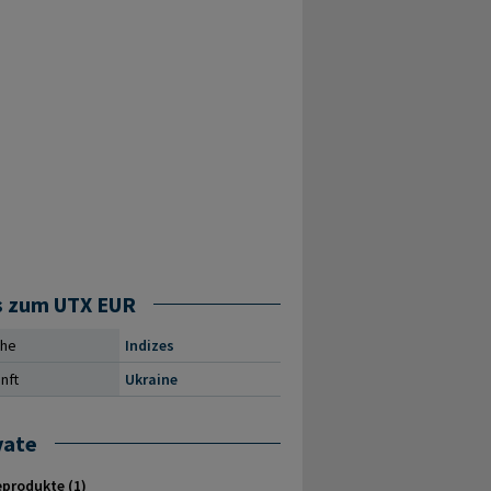
s zum UTX EUR
che
Indizes
nft
Ukraine
vate
produkte (1)