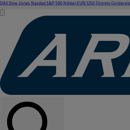
DAX
Dow Jones
Nasdaq
S&P 500
Nikkei
EUR/USD
Ölpreis
Goldprei