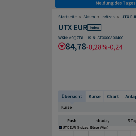
Meldung des Tages
Startseite
»
Aktien
»
Indizes
»
UTX EU
UTX EUR
Index
WKN:
A0QZF8
ISIN:
AT0000A06400
84,78
-0,28%
-0,24
Übersicht
Kurse
Chart
Anla
Kurse
Push
Intraday
5 Ta