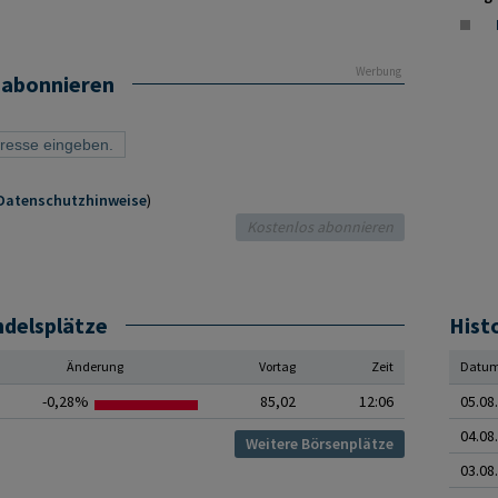
Werbung
 abonnieren
Datenschutzhinweise
)
ndelsplätze
Hist
Änderung
Vortag
Zeit
Datu
-0,28%
85,02
12:06
05.08
04.08
Weitere Börsenplätze
03.08