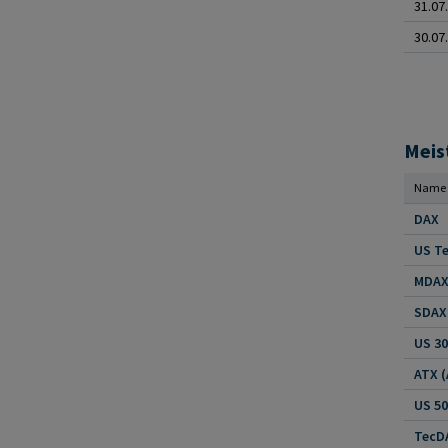
31.07
30.07
Meis
Name
DAX
US Te
MDAX 
SDAX 
US 30
US 5
TecDA