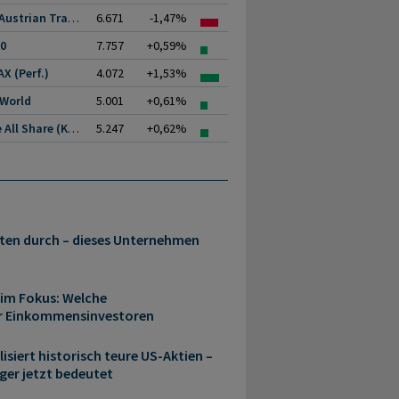
ATX (Austrian Traded.
6.671
-1,47%
00
7.757
+0,59%
X (Perf.)
4.072
+1,53%
 World
5.001
+0,61%
Prime All Share (Kurs)
5.247
+0,62%
rten durch – dieses Unternehmen
 im Fokus: Welche
ür Einkommensinvestoren
isiert historisch teure US-Aktien –
ger jetzt bedeutet