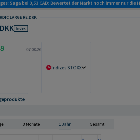
es: Saga bei 0,53 CAD: Bewertet der Markt noch immer nur die H
RDIC LARGE RE.DKK
.DKK
Index
49
07.08.26
Indizes STOXX
geprodukte
ge
3 Monate
1 Jahr
Gesamt