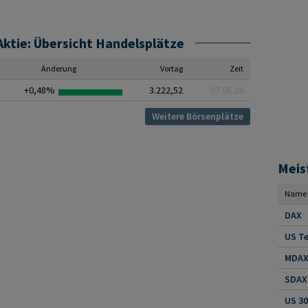
tie: Übersicht Handelsplätze
Änderung
Vortag
Zeit
+0,48%
3.222,52
07.08.26
Weitere Börsenplätze
Meis
Name
DAX
US Te
MDAX 
SDAX 
US 30