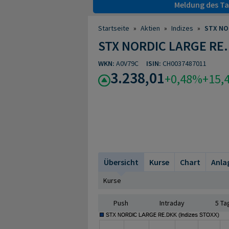
Meldung des Tag
Startseite
»
Aktien
»
Indizes
»
STX NO
STX NORDIC LARGE RE
WKN:
A0V79C
ISIN:
CH0037487011
3.238,01
+0,48%
+15,
Übersicht
Kurse
Chart
Anla
Kurse
Push
Intraday
5 Ta