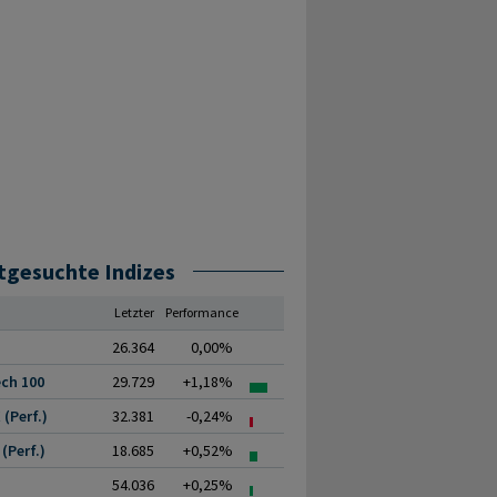
tgesuchte Indizes
Letzter
Performance
26.364
0,00%
ch 100
29.729
+1,18%
(Perf.)
32.381
-0,24%
(Perf.)
18.685
+0,52%
54.036
+0,25%