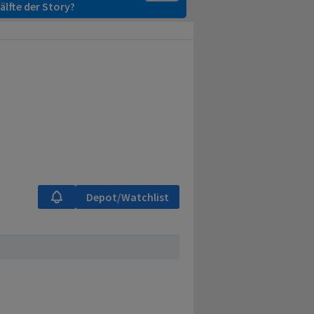
älfte der Story?
Depot/Watchlist