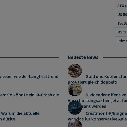
US 5
TecDA
MSCI
Neueste News
 teuer wie der Langfristtrend
Gold und Kupfer sta
profitiert gleich doppelt!
en: So könnte ein KI-Crash die
Dividendenoffensive
Ausschüttungsaktien jetzt f
interessant werden
 Warum die aktuelle
Crestmont-P/E signal
n dürfte
was das für konservative Anle