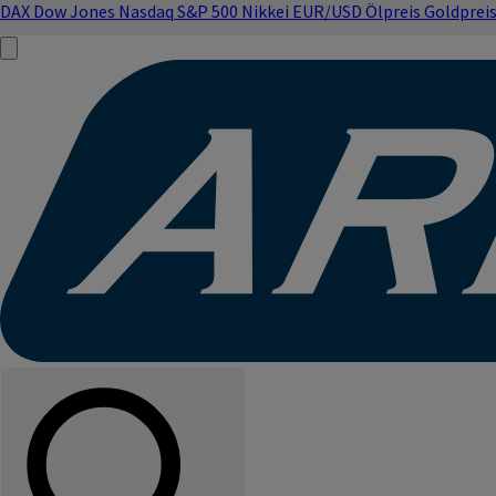
DAX
Dow Jones
Nasdaq
S&P 500
Nikkei
EUR/USD
Ölpreis
Goldprei