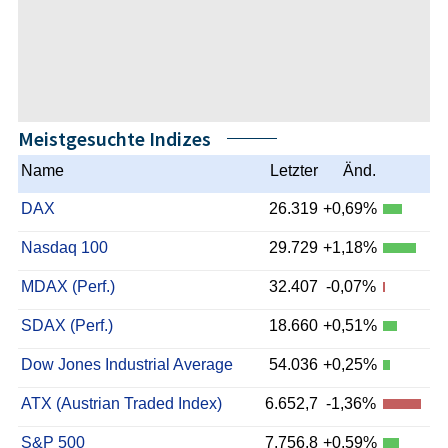
Meistgesuchte Indizes
Name
Letzter
Änd.
DAX
26.319
+0,69%
Nasdaq 100
29.729
+1,18%
MDAX (Perf.)
32.407
-0,07%
SDAX (Perf.)
18.660
+0,51%
Dow Jones Industrial Average
54.036
+0,25%
ATX (Austrian Traded Index)
6.652,7
-1,36%
S&P 500
7.756,8
+0,59%