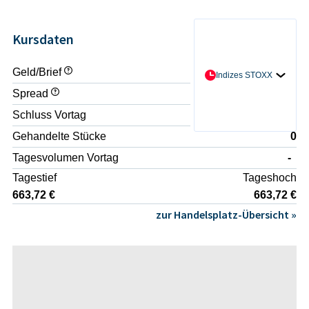
Kursdaten
Geld/Brief
- / -
Indizes STOXX
Spread
-
Schluss Vortag
648,33 €
Gehandelte Stücke
0
Tagesvolumen Vortag
-
Tagestief
Tageshoch
663,72 €
663,72 €
zur Handelsplatz-Übersicht »