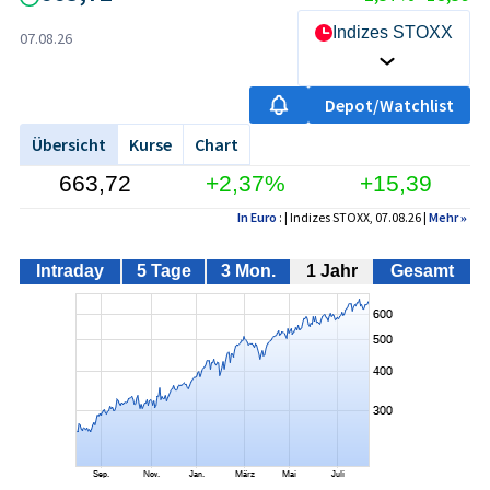
Indizes STOXX
07.08.26
Depot/Watchlist
Übersicht
Kurse
Chart
663,72
+2,37%
+15,39
In Euro
: | Indizes STOXX, 07.08.26 |
Mehr
»
Intraday
5 Tage
3 Mon.
1 Jahr
Gesamt