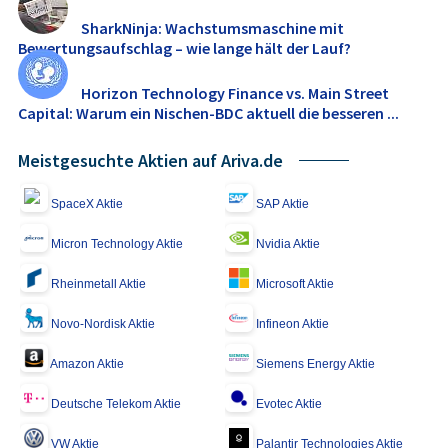
SharkNinja: Wachstumsmaschine mit
Bewertungsaufschlag – wie lange hält der Lauf?
Horizon Technology Finance vs. Main Street
Capital: Warum ein Nischen-BDC aktuell die besseren ...
Meistgesuchte Aktien auf Ariva.de
SpaceX Aktie
SAP Aktie
Micron Technology Aktie
Nvidia Aktie
Rheinmetall Aktie
Microsoft Aktie
Novo-Nordisk Aktie
Infineon Aktie
Amazon Aktie
Siemens Energy Aktie
Deutsche Telekom Aktie
Evotec Aktie
VW Aktie
Palantir Technologies Aktie