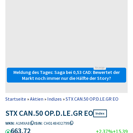
Anzeige
Meldung des Tages: Saga bei 0,53 CAD: Bewertet der
Markt noch immer nur die Hälfte der Story?
Startseite
»
Aktien
»
Indizes
»
STX CAN.50 OP.D.LE.GR EO
STX CAN.50 OP.D.LE.GR EO
Index
WKN:
A1MXA8
ISIN:
CH0148432799
663,72
+2,37%
+15,39