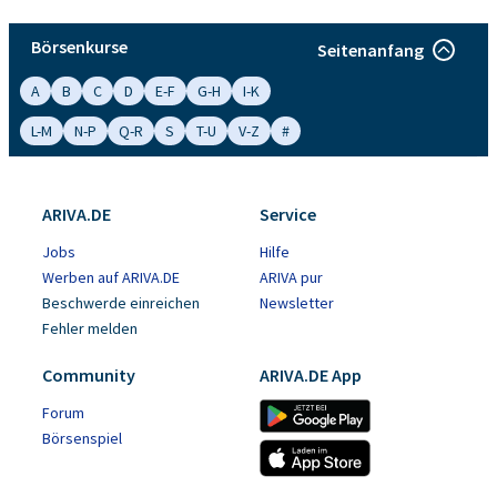
Börsenkurse
Seitenanfang
A
B
C
D
E-F
G-H
I-K
L-M
N-P
Q-R
S
T-U
V-Z
#
ARIVA.DE
Service
Jobs
Hilfe
Werben auf ARIVA.DE
ARIVA pur
Beschwerde einreichen
Newsletter
Fehler melden
Community
ARIVA.DE App
Forum
Börsenspiel