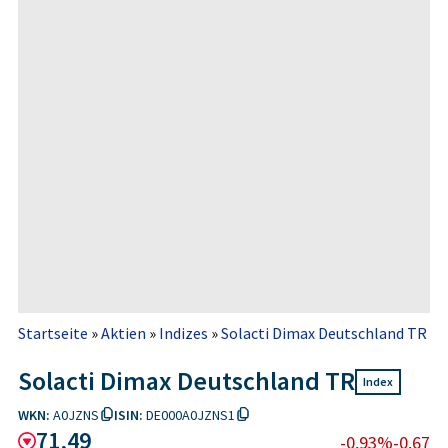
Startseite
»
Aktien
»
Indizes
»
Solacti Dimax Deutschland TR
Solacti Dimax Deutschland TR
Index
WKN:
A0JZNS
ISIN:
DE000A0JZNS1
71,49
-0,93%
-0,67