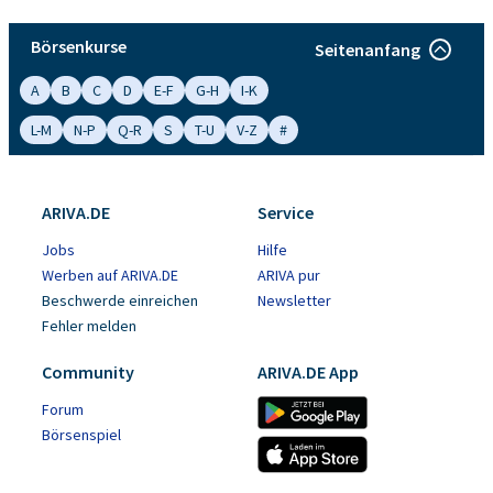
Börsenkurse
Seitenanfang
A
B
C
D
E-F
G-H
I-K
L-M
N-P
Q-R
S
T-U
V-Z
#
ARIVA.DE
Service
Jobs
Hilfe
Werben auf ARIVA.DE
ARIVA pur
Beschwerde einreichen
Newsletter
Fehler melden
Community
ARIVA.DE App
Forum
Börsenspiel