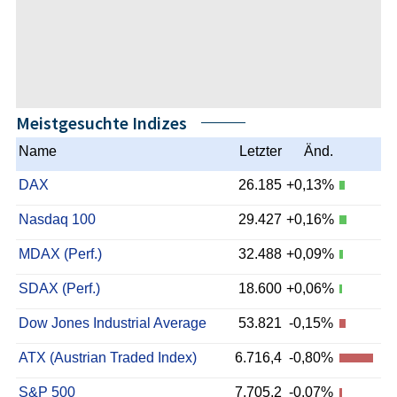
Meistgesuchte Indizes
Name
Letzter
Änd.
DAX
26.185
+0,13%
Nasdaq 100
29.427
+0,16%
MDAX (Perf.)
32.488
+0,09%
SDAX (Perf.)
18.600
+0,06%
Dow Jones Industrial Average
53.821
-0,15%
ATX (Austrian Traded Index)
6.716,4
-0,80%
S&P 500
7.705,2
-0,07%