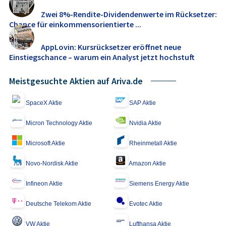
Zwei 8%-Rendite-Dividendenwerte im Rücksetzer:
Chance für einkommensorientierte ...
AppLovin: Kursrücksetzer eröffnet neue
Einstiegschance – warum ein Analyst jetzt hochstuft
Meistgesuchte Aktien auf Ariva.de
SpaceX Aktie
SAP Aktie
Micron Technology Aktie
Nvidia Aktie
Microsoft Aktie
Rheinmetall Aktie
Novo-Nordisk Aktie
Amazon Aktie
Infineon Aktie
Siemens Energy Aktie
Deutsche Telekom Aktie
Evotec Aktie
VW Aktie
Lufthansa Aktie