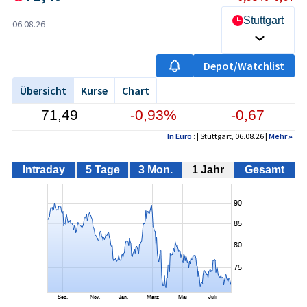
Stuttgart
06.08.26
Depot/Watchlist
Übersicht
Kurse
Chart
71,49
-0,93%
-0,67
In Euro
: | Stuttgart, 06.08.26 |
Mehr
»
Intraday
5 Tage
3 Mon.
1 Jahr
Gesamt