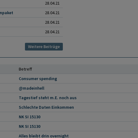
28.04.21
enpaket
28.04.21
28.04.21
28.04.21
Weitere Beiträge
Betreff
Consumer spending
@madeinhell
Tagestief steht m.E. noch aus
Schlechte Daten Einkommen
NK SI 15130
NK SI 15130
Alles bleibt drin overnight