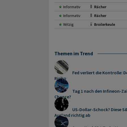
Informativ
Rächer
Informativ
Rächer
Witzig
Broilerkeule
Themen im Trend
Fed verliert die Kontrolle
Risiko
Tag 1 nach den Infineon-Zah
Chance?
US-Dollar-Schock? Diese S&
Ausland richtig ab