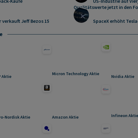
pack-Käufe
US-Industrie auf Vie
Qualitätswerte jetzt in den F
r verkauft Jeff Bezos 15
SpaceX erhöht Tesl
e
Micron Technology Aktie
 Aktie
Nvidia Aktie
Infineon Akti
o-Nordisk Aktie
Amazon Aktie