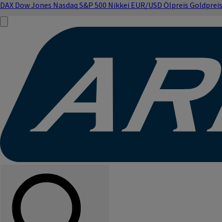
DAX
Dow Jones
Nasdaq
S&P 500
Nikkei
EUR/USD
Ölpreis
Goldprei