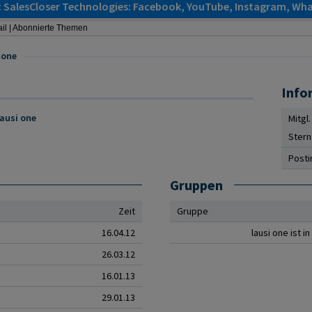
: SalesCloser Technologies: Facebook, YouTube, Instagram, Wha
il
|
Abonnierte Themen
 one
Info
ausi one
Mitgl.
Ster
Posti
Gruppen
Zeit
Gruppe
16.04.12
lausi one ist i
26.03.12
16.01.13
29.01.13