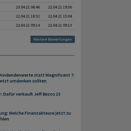
23.04.21 06:46
22.04.21 19:56
22.04.21 18:52
22.04.21 15:04
22.04.21 09:14
22.04.21 09:13
Weitere Bewertungen
ividendenwerte statt Magnificent 7:
jetzt umdenken sollten
r: Dafür verkauft Jeff Bezos 15
ung: Welche Finanzakteure jetzt zu
ählen