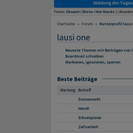
Meldung des Tages
Forum:
Gesamt
(
Börse
/
Hot-Stocks
) |
Boardma
Startseite
»
Forum
»
Nutzerprofil lausi
lausi one
Neueste Themen mit Beiträgen von l
Boardmail schreiben
Markieren
,
ignorieren
,
sperren
Beste Beiträge
Wertung
Betreff
Damenwahl
Hendl
Erbsenpüree
Zeltverleih