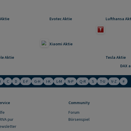
Aktie
Evotec Aktie
Lufthansa Akt
Xiaomi Aktie
le Aktie
Tesla Aktie
DAX ak
B
C
D
E-F
G-H
I-K
L-M
N-P
Q-R
S
T-U
V-Z
#
ervice
Community
lfe
Forum
RIVA pur
Börsenspiel
ewsletter