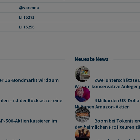
@varenna
LI 15271
LI 15256
Neueste News
: Der US-Bondmarkt wird zum
Zwei unterschätzte D
Warum konservative Anleger 
len – ist der Rücksetzer eine
4 Milliarden US-Dolla
Millionen Amazon-Aktien
P-500-Aktien kassieren im
Boom bei Tokenisier
den heimlichen Profiteuren z