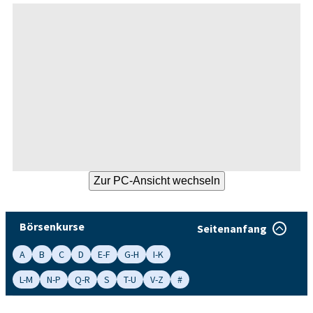
Börsenkurse
Seitenanfang
A
B
C
D
E-F
G-H
I-K
L-M
N-P
Q-R
S
T-U
V-Z
#