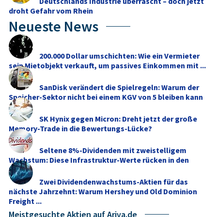
Deutschlands Industrie überrascht – doch jetzt
droht Gefahr vom Rhein
Neueste News
200.000 Dollar umschichten: Wie ein Vermieter
sein Mietobjekt verkauft, um passives Einkommen mit ...
SanDisk verändert die Spielregeln: Warum der
Speicher-Sektor nicht bei einem KGV von 5 bleiben kann
SK Hynix gegen Micron: Dreht jetzt der große
Memory‑Trade in die Bewertungs-Lücke?
Seltene 8%-Dividenden mit zweistelligem
Wachstum: Diese Infrastruktur-Werte rücken in den
Fokus
Zwei Dividendenwachstums-Aktien für das
nächste Jahrzehnt: Warum Hershey und Old Dominion
Freight ...
Meistgesuchte Aktien auf Ariva.de