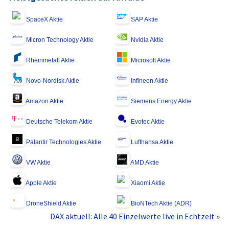
SpaceX Aktie
SAP Aktie
Micron Technology Aktie
Nvidia Aktie
Rheinmetall Aktie
Microsoft Aktie
Novo-Nordisk Aktie
Infineon Aktie
Amazon Aktie
Siemens Energy Aktie
Deutsche Telekom Aktie
Evotec Aktie
Palantir Technologies Aktie
Lufthansa Aktie
VW Aktie
AMD Aktie
Apple Aktie
Xiaomi Aktie
DroneShield Aktie
BioNTech Aktie (ADR)
DAX aktuell: Alle 40 Einzelwerte live in Echtzeit »