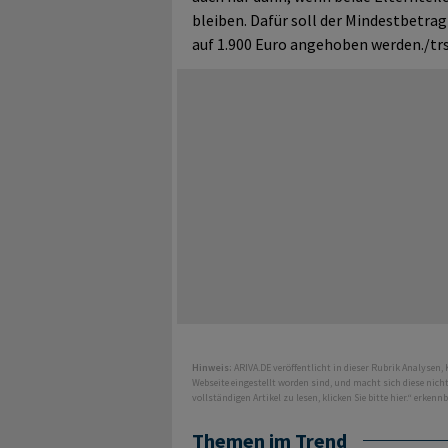
bleiben. Dafür soll der Mindestbetra
auf 1.900 Euro angehoben werden./tr
Hinweis:
ARIVA.DE veröffentlicht in dieser Rubrik Analysen,
Webseite eingestellt worden sind, und macht sich diese nic
vollständigen Artikel zu lesen, klicken Sie bitte hier.“ erkenn
Themen im Trend