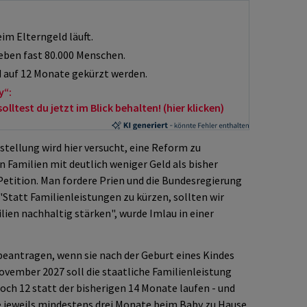
im Elterngeld läuft.
eben fast 80.000 Menschen.
 auf 12 Monate gekürzt werden.
y“:
ltest du jetzt im Blick behalten! (hier klicken)
tellung wird hier versucht, eine Reform zu
en Familien mit deutlich weniger Geld als bisher
 Petition. Man fordere Prien und die Bundesregierung
 "Statt Familienleistungen zu kürzen, sollten wir
ien nachhaltig stärken", wurde Imlau in einer
beantragen, wenn sie nach der Geburt eines Kindes
ovember 2027 soll die staatliche Familienleistung
och 12 statt der bisherigen 14 Monate laufen - und
e jeweils mindestens drei Monate beim Baby zu Hause