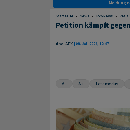
Meldung de
Startseite
»
News
»
Top-News
»
Petit
Petition kämpft gege
dpa-AFX
|
09. Juli 2026, 12:47
A-
A+
Lesemodus