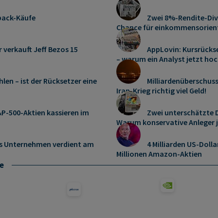
pack-Käufe
Zwei 8%-Rendite-Div
Chance für einkommensorient
r verkauft Jeff Bezos 15
AppLovin: Kursrücks
– warum ein Analyst jetzt hoc
len – ist der Rücksetzer eine
Milliardenüberschus
Iran-Krieg richtig viel Geld!
P-500-Aktien kassieren im
Zwei unterschätzte D
Warum konservative Anleger 
es Unternehmen verdient am
4 Milliarden US-Dolla
Millionen Amazon-Aktien
e