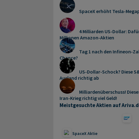
SpaceX erhöht Tesla-Mega
4 Milliarden US-Dollar: Dafü
Millionen Amazon-Aktien
Tag 1 nach den Infineon-Zah
Chance?
US-Dollar-Schock? Diese S&
Ausland richtig ab
Milliardenüberschuss! Dies
Iran-Krieg richtig viel Geld!
Meistgesuchte Aktien auf Ariva.d
SpaceX Aktie