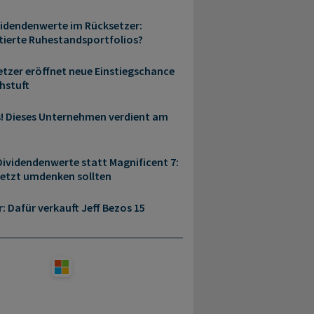
idendenwerte im Rücksetzer:
ierte Ruhestandsportfolios?
etzer eröffnet neue Einstiegschance
hstuft
s! Dieses Unternehmen verdient am
ividendenwerte statt Magnificent 7:
jetzt umdenken sollten
r: Dafür verkauft Jeff Bezos 15