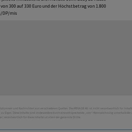
g von 300 auf 330 Euro und der Höchstbetrag von 1.800
s/DP/mis
 Kolumnen und Nachrichten aus verschiedenen Quellen. Die ARIVA.DE AG ist nicht verantwortlich für Inhalt
ht zu Eigen. Diese Inhalte sind insbesondere durch eine entsprechende „von“-Kennzeichnung unterhalb der
bar; verantwortlich für diese Inhalte ist allein der genannte Dritte.