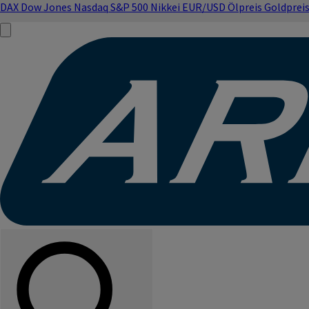
DAX
Dow Jones
Nasdaq
S&P 500
Nikkei
EUR/USD
Ölpreis
Goldprei