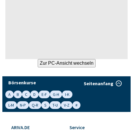
Börsenkurse
Seitenanfang
A
B
C
D
E-F
G-H
I-K
L-M
N-P
Q-R
S
T-U
V-Z
#
ARIVA.DE
Service