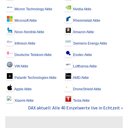
Micron Technology Aktie
Nvidia Aktie
Microsoft Aktie
Rheinmetall Aktie
Novo-Nordisk Aktie
Amazon Aktie
Infineon Aktie
Siemens Energy Aktie
Deutsche Telekom Aktie
Evotec Aktie
VW Aktie
Lufthansa Aktie
Palantir Technologies Aktie
AMD Aktie
Apple Aktie
DroneShield Aktie
Xiaomi Aktie
Tesla Aktie
DAX aktuell: Alle 40 Einzelwerte live in Echtzeit »