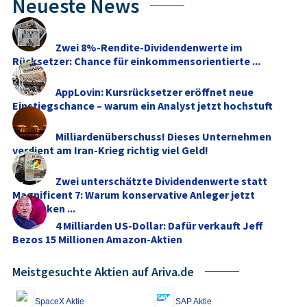
Neueste News
Zwei 8%-Rendite-Dividendenwerte im
Rücksetzer: Chance für einkommensorientierte ...
AppLovin: Kursrücksetzer eröffnet neue
Einstiegschance – warum ein Analyst jetzt hochstuft
Milliardenüberschuss! Dieses Unternehmen
verdient am Iran-Krieg richtig viel Geld!
Zwei unterschätzte Dividendenwerte statt
Magnificent 7: Warum konservative Anleger jetzt
umdenken ...
4 Milliarden US-Dollar: Dafür verkauft Jeff
Bezos 15 Millionen Amazon-Aktien
Meistgesuchte Aktien auf Ariva.de
SpaceX Aktie
SAP Aktie