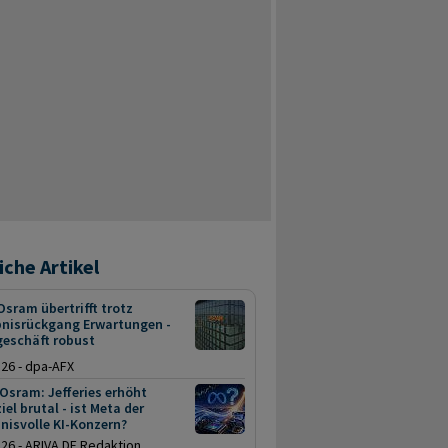
iche Artikel
sram übertrifft trotz
bnisrückgang Erwartungen -
geschäft robust
.26 - dpa-AFX
Osram: Jefferies erhöht
iel brutal - ist Meta der
nisvolle KI-Konzern?
.26 - ARIVA.DE Redaktion