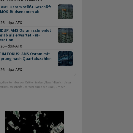
 AMS Osram stößt Geschäft
CMOS-Bildsensoren ab
.26 - dpa-AFX
DUP: AMS Osram schneidet
r ab als erwartet - KI-
eration
.26 - dpa-AFX
E IM FOKUS: AMS Osram mit
sprung nach Quartalszahlen
.26 - dpa-AFX
e, die erkennbar von Dritten in den „News“-Bereich dieser
 Artikelüberschrift und/oder durch den Link „Um den