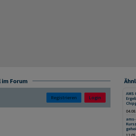
l im Forum
Ähnl
AMS O
Registrieren
Login
Erge
Chip
04.08
ams-
Kursz
gehei
12.05