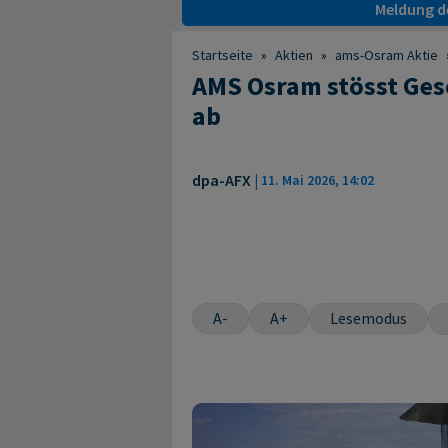
Meldung de
Startseite
»
Aktien
»
ams-Osram Aktie
AMS Osram stösst Ges
ab
dpa-AFX
|
11. Mai 2026, 14:02
A-
A+
Lesemodus