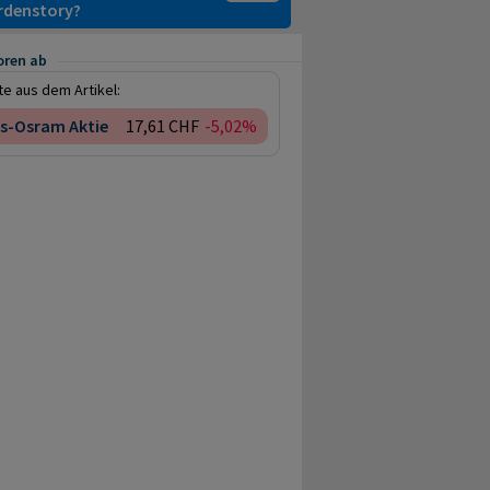
ardenstory?
oren ab
e aus dem Artikel:
s-Osram Aktie
17,61 CHF
-5,02%