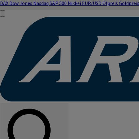
DAX
Dow Jones
Nasdaq
S&P 500
Nikkei
EUR/USD
Ölpreis
Goldprei