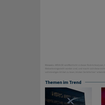
Hinweis:
ARIVA.DE veröffentlicht in dieser Rubrik Analysen,
Webseite eingestellt worden sind, und macht sich diese nic
vollständigen Artikel zu lesen, klicken Sie bitte hier.“ erkenn
Themen im Trend