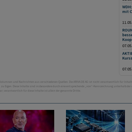
WDH:
mit 
11.05
ROUN
besse
Koop
07.05
AKTI
Kurs
07.05
 Kolumnen und Nachrichten aus verschiedenen Quellen. Die ARIVA.DE AG ist nicht verantwortlich für Inhalt
ht zu Eigen. Diese Inhalte sind insbesondere durch eine entsprechende „von“-Kennzeichnung unterhalb der
bar; verantwortlich für diese Inhalte ist allein der genannte Dritte.