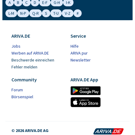
A
B
C
D
E-F
G-H
I-K
L-M
N-P
Q-R
S
T-U
V-Z
#
ARIVA.DE
Service
Jobs
Hilfe
Werben auf ARIVA.DE
ARIVA pur
Beschwerde einreichen
Newsletter
Fehler melden
Community
ARIVA.DE App
Forum
Börsenspiel
© 2026 ARIVA.DE AG