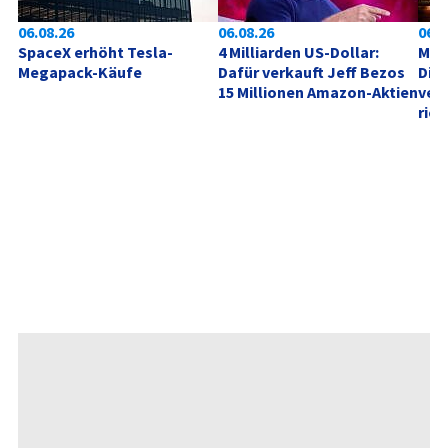
06.08.26
06.08.26
06.0
SpaceX erhöht Tesla-
4 Milliarden US-Dollar: 
Mill
Megapack-Käufe
Dafür verkauft Jeff Bezos 
Die
15 Millionen Amazon-Aktien
verd
rich