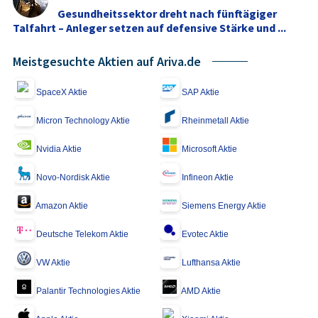
Gesundheitssektor dreht nach fünftägiger
Talfahrt – Anleger setzen auf defensive Stärke und ...
Meistgesuchte Aktien auf Ariva.de
SpaceX Aktie
SAP Aktie
Micron Technology Aktie
Rheinmetall Aktie
Nvidia Aktie
Microsoft Aktie
Novo-Nordisk Aktie
Infineon Aktie
Amazon Aktie
Siemens Energy Aktie
Deutsche Telekom Aktie
Evotec Aktie
VW Aktie
Lufthansa Aktie
Palantir Technologies Aktie
AMD Aktie