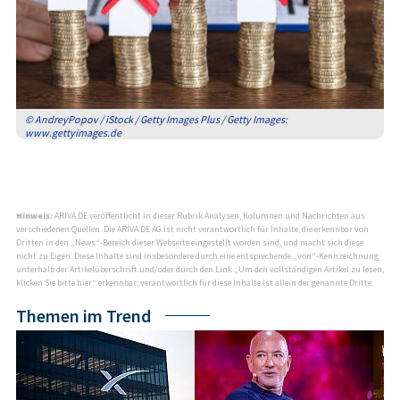
© AndreyPopov / iStock / Getty Images Plus / Getty Images:
www.gettyimages.de
Hinweis:
ARIVA.DE veröffentlicht in dieser Rubrik Analysen, Kolumnen und Nachrichten aus
verschiedenen Quellen. Die ARIVA.DE AG ist nicht verantwortlich für Inhalte, die erkennbar von
Dritten in den „News“-Bereich dieser Webseite eingestellt worden sind, und macht sich diese
nicht zu Eigen. Diese Inhalte sind insbesondere durch eine entsprechende „von“-Kennzeichnung
unterhalb der Artikelüberschrift und/oder durch den Link „Um den vollständigen Artikel zu lesen,
klicken Sie bitte hier.“ erkennbar; verantwortlich für diese Inhalte ist allein der genannte Dritte.
Themen im Trend